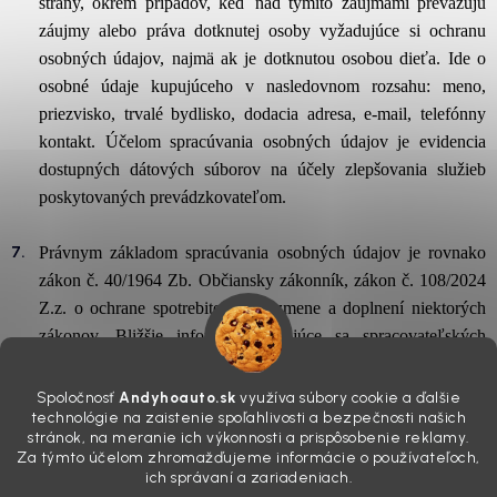
strany, okrem prípadov, keď nad týmito záujmami prevažujú
záujmy alebo práva dotknutej osoby vyžadujúce si ochranu
osobných údajov, najmä ak je dotknutou osobou dieťa. Ide o
osobné údaje kupujúceho v nasledovnom rozsahu: meno,
priezvisko, trvalé bydlisko, dodacia adresa, e-mail, telefónny
kontakt. Účelom spracúvania osobných údajov je evidencia
dostupných dátových súborov na účely zlepšovania služieb
poskytovaných prevádzkovateľom.
Právnym základom spracúvania osobných údajov je rovnako
zákon č. 40/1964 Zb. Občiansky zákonník, zákon č. 108/2024
Z.z. o ochrane spotrebiteľa a o zmene a doplnení niektorých
zákonov. Bližšie informácie týkajúce sa spracovateľských
činností prevádzkovateľa sú upravené v dokumente
„Informácie o spracúvaní osobných údajov“, ktorý je
Spoločnosť
Andyhoauto.sk
využíva súbory cookie a ďalšie
technológie na zaistenie spoľahlivosti a bezpečnosti našich
zverejnený na internetovej stránke prevádzkovateľa.
stránok, na meranie ich výkonnosti a prispôsobenie reklamy.
Za týmto účelom zhromažďujeme informácie o používateľoch,
ich správaní a zariadeniach.
Článok 11. Overovanie spotrebiteľských recenzií