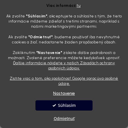
Viac informácií
tu
.
Obchodník vykonáva overovanie spotrebiteľských recenzií na
Ak zvolíte
"Súhlasím
"
, akceptujete a súhlasíte s tým, že tieto
svojom webovom sídle prostredníctvom online komunikačných
informácie môžeme zdieľať s tretími stranami, napríklad s
našimi marketingovými partnermi.
nástrojov, predovšetkým e-mailom. Na webovom sídle
obchodníka je možné nájsť recenzie od kupujúcich, ktoré sú
Ak zvolíte
"Odmietnuť"
, budeme používať iba nevyhnutné
cookies a žiaľ, nedostanete žiaden prispôsobený obsah.
oprávnení zadávať výhradne spotrebitelia, ktorí si daný produkt
reálne zakúpili.
Zakliknutím
"Nastavenie"
získate ďalšie podrobnosti a
možnosti. Zvolené preferencie môžete kedykoľvek upraviť.
Ďalšie informácie nájdete v našich Zásadách ochrany
Pridanie spotrebiteľskej recenzie výhradne kupujúcim, ktorý si
osobných údajov.
daný produkt zakúpil, je zo strany obchodníka zabezpečené
prostredníctvom používateľského účtu, ktorého nastavenie
Zistite viac o tom, ako spoločnosť Google spracúva osobné
údaje.
neumožňuje pridať recenziu komukoľvek, bez toho aby bol
prihlásený do svojho používateľského účtu a daný produkt si
Nastavenie
predtým nezakúpil.
Súhlasím
Recenzie na platformách tretích strán, z dôvodu absencie
Odmietnuť
oprávnenia a možnosti kontroly ich pravdivosti, obchodník