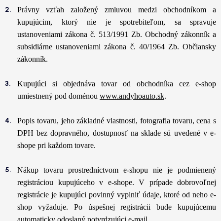
Právny vzťah založený zmluvou medzi obchodníkom a
kupujúcim, ktorý nie je spotrebiteľom, sa spravuje
ustanoveniami zákona č. 513/1991 Zb. Obchodný zákonník a
subsidiárne ustanoveniami zákona č. 40/1964 Zb. Občiansky
zákonník.
Kupujúci si objednáva tovar od obchodníka cez e-shop
umiestnený pod doménou
www.andyhoauto.sk
.
Popis tovaru, jeho základné vlastnosti, fotografia tovaru, cena s
DPH bez dopravného, dostupnosť na sklade sú uvedené v e-
shope pri každom tovare.
Nákup tovaru prostredníctvom e-shopu nie je podmienený
registráciou kupujúceho v e-shope. V prípade dobrovoľnej
registrácie je kupujúci povinný vyplniť údaje, ktoré od neho e-
shop vyžaduje. Po úspešnej registrácii bude kupujúcemu
automaticky odoslaný potvrdzujúci e-mail.