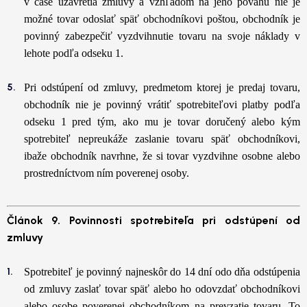
v čase uzavretia zmluvy a vzhľadom na jeho povahu nie je
možné tovar odoslať späť obchodníkovi poštou, obchodník je
povinný zabezpečiť vyzdvihnutie tovaru na svoje náklady v
lehote podľa odseku 1.
Pri odstúpení od zmluvy, predmetom ktorej je predaj tovaru,
obchodník nie je povinný vrátiť spotrebiteľovi platby podľa
odseku 1 pred tým, ako mu je tovar doručený alebo kým
spotrebiteľ nepreukáže zaslanie tovaru späť obchodníkovi,
ibaže obchodník navrhne, že si tovar vyzdvihne osobne alebo
prostredníctvom ním poverenej osoby.
Článok 9. Povinnosti spotrebiteľa pri odstúpení od
zmluvy
Spotrebiteľ je povinný najneskôr do 14 dní odo dňa odstúpenia
od zmluvy zaslať tovar späť alebo ho odovzdať obchodníkovi
alebo osobe poverenej obchodníkom na prevzatie tovaru. To