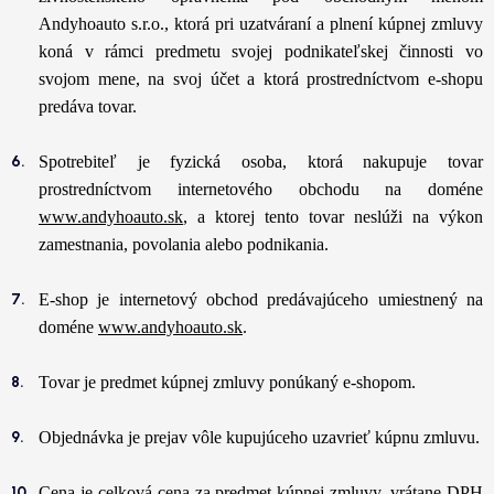
Andyhoauto s.r.o., ktorá pri uzatváraní a plnení kúpnej zmluvy
koná v rámci predmetu svojej podnikateľskej činnosti vo
svojom mene, na svoj účet a ktorá prostredníctvom e-shopu
predáva tovar.
Spotrebiteľ je fyzická osoba, ktorá nakupuje tovar
prostredníctvom internetového obchodu na doméne
www.andyhoauto.sk
, a ktorej tento tovar neslúži na výkon
zamestnania, povolania alebo podnikania.
E-shop je internetový obchod predávajúceho umiestnený na
doméne
www.andyhoauto.sk
.
Tovar je predmet kúpnej zmluvy ponúkaný e-shopom.
Objednávka je prejav vôle kupujúceho uzavrieť kúpnu zmluvu.
Cena je celková cena za predmet kúpnej zmluvy, vrátane DPH