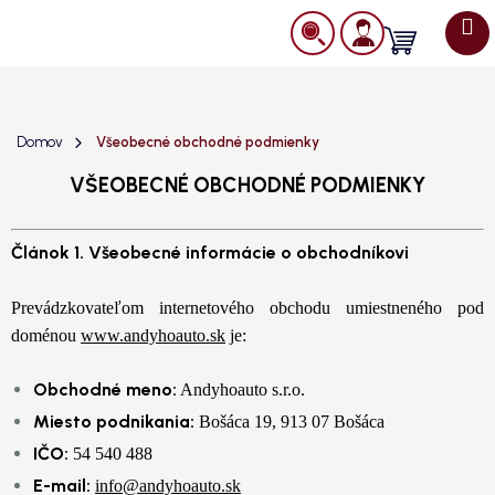
Prejsť
na
Nákupný
obsah
košík
Domov
Všeobecné obchodné podmienky
VŠEOBECNÉ OBCHODNÉ PODMIENKY
Článok 1. Všeobecné informácie o obchodníkovi
Prevádzkovateľom internetového obchodu umiestneného pod
doménou
www.andyhoauto.sk
je:
Obchodné meno:
Andyhoauto s.r.o.
Miesto podnikania:
Bošáca 19, 913 07 Bošáca
IČO:
54 540 488
E-mail:
info@andyhoauto.sk