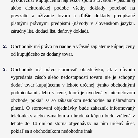
d) odovzdať kupujúcemu najneskôr spolu s tovarom v písomnej
alebo elektronickej podobe všetky doklady potrebné na
prevzatie a užívanie tovaru a ďalšie doklady predpísané
platnými právnymi predpismi (návody v slovenskom jazyku,
záručný list, dodací list, daňový doklad).
Obchodník má právo na riadne a včasné zaplatenie kúpnej ceny
od kupujúceho za dodaný tovar.
Obchodník má právo stornovať objednávku, ak z dôvodu
vypredania zásob alebo nedostupnosti tovaru nie je schopný
dodať tovar kupujúcemu v lehote určenej týmito obchodnými
podmienkami alebo v cene, ktorá je uvedená v internetovom
obchode, pokiaľ sa so zákazníkom nedohodne na náhradnom
plnení. O stornovaní objednávky bude zákazník informovaný
telefonicky alebo e-mailom a uhradená kúpna bude vrátená v
lehote do 14 dní od storna objednávky na ním určený účet,
pokiaľ sa s obchodníkom nedohodne inak.