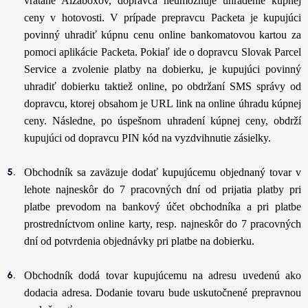
vrátane Alzaboxov, dopravca neumožňuje uhradenie kúpnej
ceny v hotovosti. V prípade prepravcu Packeta je kupujúci
povinný uhradiť kúpnu cenu online bankomatovou kartou za
pomoci aplikácie Packeta. Pokiaľ ide o dopravcu Slovak Parcel
Service a zvolenie platby na dobierku, je kupujúci povinný
uhradiť dobierku taktiež online, po obdržaní SMS správy od
dopravcu, ktorej obsahom je URL link na online úhradu kúpnej
ceny. Následne, po úspešnom uhradení kúpnej ceny, obdrží
kupujúci od dopravcu PIN kód na vyzdvihnutie zásielky.
Obchodník sa zaväzuje dodať kupujúcemu objednaný tovar v
lehote najneskôr do 7 pracovných dní od prijatia platby pri
platbe prevodom na bankový účet obchodníka a pri platbe
prostredníctvom online karty, resp. najneskôr do 7 pracovných
dní od potvrdenia objednávky pri platbe na dobierku.
Obchodník dodá tovar kupujúcemu na adresu uvedenú ako
dodacia adresa. Dodanie tovaru bude uskutočnené prepravnou