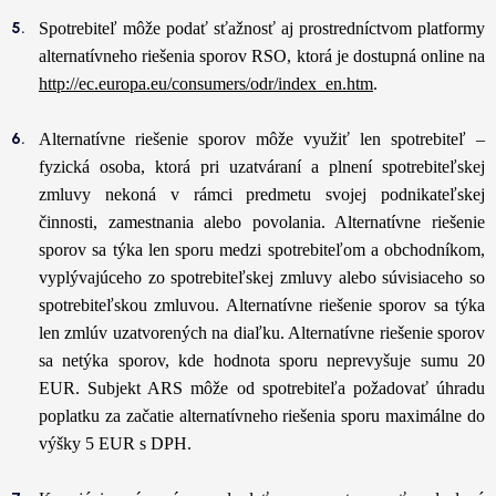
Spotrebiteľ môže podať sťažnosť aj prostredníctvom platformy
alternatívneho riešenia sporov RSO, ktorá je dostupná online na
http://ec.europa.eu/consumers/odr/index_en.htm
.
Alternatívne riešenie sporov môže využiť len spotrebiteľ –
fyzická osoba, ktorá pri uzatváraní a plnení spotrebiteľskej
zmluvy nekoná v rámci predmetu svojej podnikateľskej
činnosti, zamestnania alebo povolania. Alternatívne riešenie
sporov sa týka len sporu medzi spotrebiteľom a obchodníkom,
vyplývajúceho zo spotrebiteľskej zmluvy alebo súvisiaceho so
spotrebiteľskou zmluvou. Alternatívne riešenie sporov sa týka
len zmlúv uzatvorených na diaľku. Alternatívne riešenie sporov
sa netýka sporov, kde hodnota sporu neprevyšuje sumu 20
EUR. Subjekt ARS môže od spotrebiteľa požadovať úhradu
poplatku za začatie alternatívneho riešenia sporu maximálne do
výšky 5 EUR s DPH.