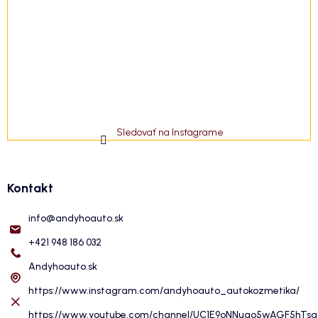
Sledovať na Instagrame
Kontakt
info
@
andyhoauto.sk
+421 948 186 032
Andyhoauto.sk
https://www.instagram.com/andyhoauto_autokozmetika/
https://www.youtube.com/channel/UC1E9oNNuqo5wAGF5hTs