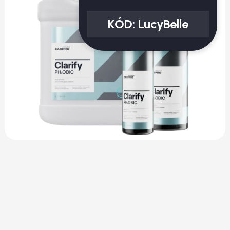
KÓD:
LucyBelle