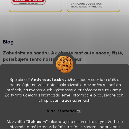
Blog
Zabudnite na handru. Ak chcete mať auto naozaj čisté,
potrebujete tento nástroj za pár eur
4.8.2026
Poznáte ten moment. Vonku svieti slnko, vy sedíte v čerstvo
Spoločnosť
Andyhoauto.sk
využíva súbory cookie a ďalšie
„upratanom“ aute, no pri pohľade na palubnú dosku vás ide poraziť. V
technológie na zaistenie spoľahlivosti a bezpečnosti našich
mriežkach ventilácie, okolo tlačidiel a v švíkoch sedačiek na vás stále
stránok, na meranie ich výkonnosti a prispôsobenie reklamy.
drzo pozerá prach. Handra ani vysávač tam jednodu...
Za týmto účelom zhromažďujeme informácie o používateľoch,
Detailing nemusí stáť výplatu: 5 kúskov autokozmetiky,
ich správaní a zariadeniach.
ktoré sa teraz reálne oplatia
Viac informácií
tu
.
31.7.2026
Ak zvolíte
"Súhlasím
"
, akceptujete a súhlasíte s tým, že tieto
Sobotné ráno, káva v ruke a pred vami zaprášená kapota. Pre
informácie môžeme zdieľať s tretími stranami, napríklad s
niekoho nuda, pre nás najlepší relax. Lenže keď si v košíku spočítate