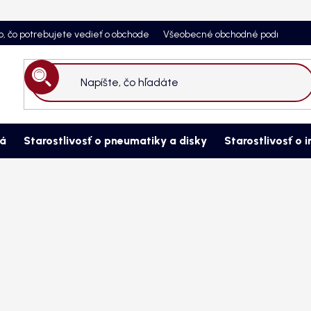
o, čo potrebujete vedieť o obchode
Všeobecné obchodné podmienky
Hľadať
ná
Starostlivosť o pneumatiky a disky
Starostlivosť o i