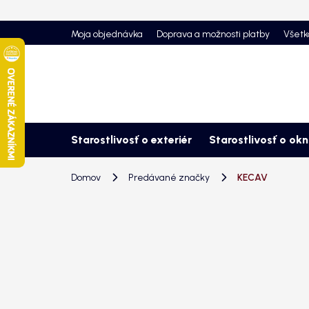
Prejsť
na
Moja objednávka
Doprava a možnosti platby
Všetk
obsah
Starostlivosť o exteriér
Starostlivosť o ok
Domov
Predávané značky
KECAV