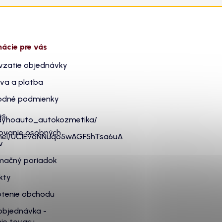
mácie pre vás
vzatie objednávky
va a platba
dné podmienky
es
dyhoauto_autokozmetika/
ovanie osobných
nnel/UC1E9oNNuqo5wAGF5hTsa6uA
v
mačný poriadok
kty
tenie obchodu
objednávka -
ie tovaru