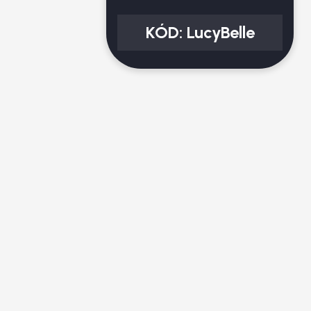
KÓD:
LucyBelle