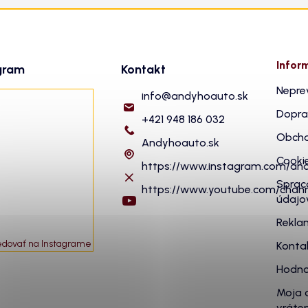
Infor
gram
Kontakt
Nepre
info
@
andyhoauto.sk
Dopra
+421 948 186 032
Obcho
Andyhoauto.sk
Cooki
https://www.instagram.com/an
Sprac
https://www.youtube.com/cha
údajo
Rekla
edovať na Instagrame
Konta
Hodno
Moja 
vráten