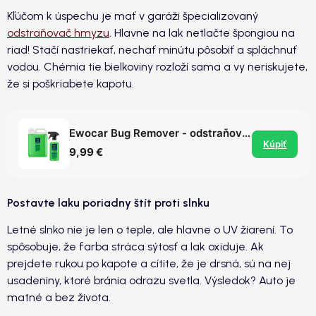
Kľúčom k úspechu je mať v garáži špecializovaný
odstraňovač hmyzu
. Hlavne na lak netlačte špongiou na
riad! Stačí nastriekať, nechať minútu pôsobiť a spláchnuť
vodou. Chémia tie bielkoviny rozloží sama a vy neriskujete,
že si poškriabete kapotu.
Ewocar Bug Remover - odstraňovač hmyzu
Kúpiť
9,99 €
Postavte laku poriadny štít proti slnku
Letné slnko nie je len o teple, ale hlavne o UV žiarení. To
spôsobuje, že farba stráca sýtosť a lak oxiduje. Ak
prejdete rukou po kapote a cítite, že je drsná, sú na nej
usadeniny, ktoré bránia odrazu svetla. Výsledok? Auto je
matné a bez života.