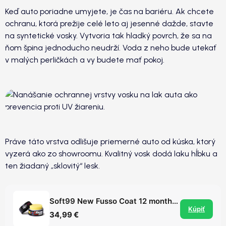
Keď auto poriadne umyjete, je čas na bariéru. Ak chcete
ochranu, ktorá prežije celé leto aj jesenné dažde, stavte
na syntetické vosky. Vytvoria tak hladký povrch, že sa na
ňom špina jednoducho neudrží. Voda z neho bude utekať
v malých perličkách a vy budete mať pokoj.
Práve táto vrstva odlišuje priemerné auto od kúska, ktorý
vyzerá ako zo showroomu. Kvalitný vosk dodá laku hĺbku a
ten žiadaný „sklovitý“ lesk.
Soft99 New Fusso Coat 12 months wax dark - syntetický vosk s výdržou až 12 mesiacov
Kúpiť
34,99 €