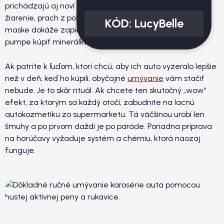
prichádzajú aj noví nepriatelia vášho auta. Silné UV
žiarenie, prach z polí a hlavne hmyz, ktorý sa na prednej
KÓD:
LucyBelle
maske dokáže zapiecť rýchlejšie, než si stihnete na
pumpe kúpiť minerálku.
Ak patríte k ľuďom, ktorí chcú, aby ich auto vyzeralo lepšie
než v deň, keď ho kúpili, obyčajné
umývanie
vám stačiť
nebude. Je to skôr rituál. Ak chcete ten skutočný „wow“
efekt, za ktorým sa každý otočí, zabudnite na lacnú
autokozmetiku zo supermarketu. Tá väčšinou urobí len
šmuhy a po prvom daždi je po paráde. Poriadna príprava
na horúčavy vyžaduje systém a chémiu, ktorá naozaj
funguje.