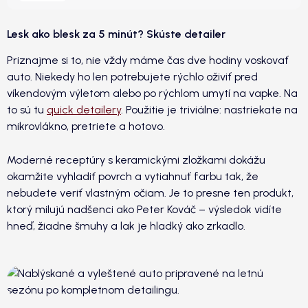
Lesk ako blesk za 5 minút? Skúste detailer
Priznajme si to, nie vždy máme čas dve hodiny voskovať
auto. Niekedy ho len potrebujete rýchlo oživiť pred
víkendovým výletom alebo po rýchlom umytí na vapke. Na
to sú tu
quick detailery
. Použitie je triviálne: nastriekate na
mikrovlákno, pretriete a hotovo.
Moderné receptúry s keramickými zložkami dokážu
okamžite vyhladiť povrch a vytiahnuť farbu tak, že
nebudete veriť vlastným očiam. Je to presne ten produkt,
ktorý milujú nadšenci ako Peter Kováč – výsledok vidíte
hneď, žiadne šmuhy a lak je hladký ako zrkadlo.