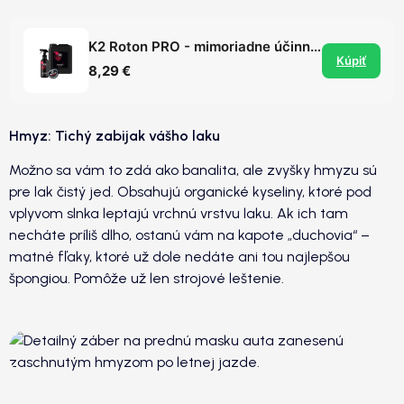
K2 Roton PRO - mimoriadne účinný čistič diskov / odstraňovač vzdušnej hrdze z laku
Kúpiť
8,29 €
Hmyz: Tichý zabijak vášho laku
Možno sa vám to zdá ako banalita, ale zvyšky hmyzu sú
pre lak čistý jed. Obsahujú organické kyseliny, ktoré pod
vplyvom slnka leptajú vrchnú vrstvu laku. Ak ich tam
necháte príliš dlho, ostanú vám na kapote „duchovia“ –
matné fľaky, ktoré už dole nedáte ani tou najlepšou
špongiou. Pomôže už len strojové leštenie.