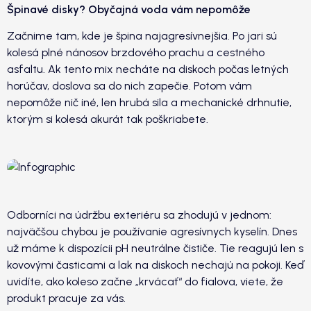
Špinavé disky? Obyčajná voda vám nepomôže
Začnime tam, kde je špina najagresívnejšia. Po jari sú
kolesá plné nánosov brzdového prachu a cestného
asfaltu. Ak tento mix necháte na diskoch počas letných
horúčav, doslova sa do nich zapečie. Potom vám
nepomôže nič iné, len hrubá sila a mechanické drhnutie,
ktorým si kolesá akurát tak poškriabete.
Odborníci na údržbu exteriéru sa zhodujú v jednom:
najväčšou chybou je používanie agresívnych kyselín. Dnes
už máme k dispozícii pH neutrálne čističe. Tie reagujú len s
kovovými časticami a lak na diskoch nechajú na pokoji. Keď
uvidíte, ako koleso začne „krvácať“ do fialova, viete, že
produkt pracuje za vás.