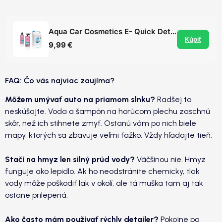
Aqua Car Cosmetics E- Quick Detailer - quick detailer s obsahom elastoméru
Kúpiť
9,99 €
FAQ: Čo vás najviac zaujíma?
Môžem umývať auto na priamom slnku?
Radšej to
neskúšajte. Voda a šampón na horúcom plechu zaschnú
skôr, než ich stihnete zmyť. Ostanú vám po nich biele
mapy, ktorých sa zbavuje veľmi ťažko. Vždy hľadajte tieň.
Stačí na hmyz len silný prúd vody?
Väčšinou nie. Hmyz
funguje ako lepidlo. Ak ho neodstránite chemicky, tlak
vody môže poškodiť lak v okolí, ale tá muška tam aj tak
ostane prilepená.
Ako často mám používať rýchly detailer?
Pokojne po