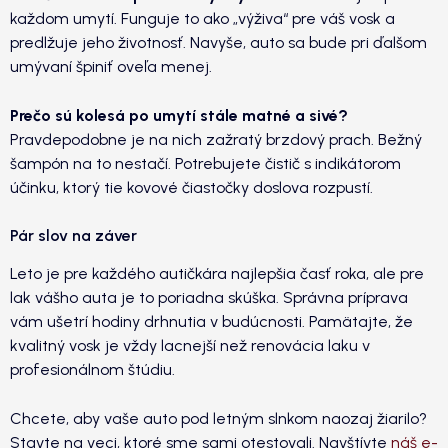
každom umytí. Funguje to ako „výživa“ pre váš vosk a
predlžuje jeho životnosť. Navyše, auto sa bude pri ďalšom
umývaní špiniť oveľa menej.
Prečo sú kolesá po umytí stále matné a sivé?
Pravdepodobne je na nich zažratý brzdový prach. Bežný
šampón na to nestačí. Potrebujete čistič s indikátorom
účinku, ktorý tie kovové čiastočky doslova rozpustí.
Pár slov na záver
Leto je pre každého autičkára najlepšia časť roka, ale pre
lak vášho auta je to poriadna skúška. Správna príprava
vám ušetrí hodiny drhnutia v budúcnosti. Pamätajte, že
kvalitný vosk je vždy lacnejší než renovácia laku v
profesionálnom štúdiu.
Chcete, aby vaše auto pod letným slnkom naozaj žiarilo?
Stavte na veci, ktoré sme sami otestovali. Navštívte
náš e-