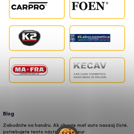
Blog
Zabudnite na handru. Ak chcete mať auto naozaj čisté,
potrebujete tento nástroj za pár eur