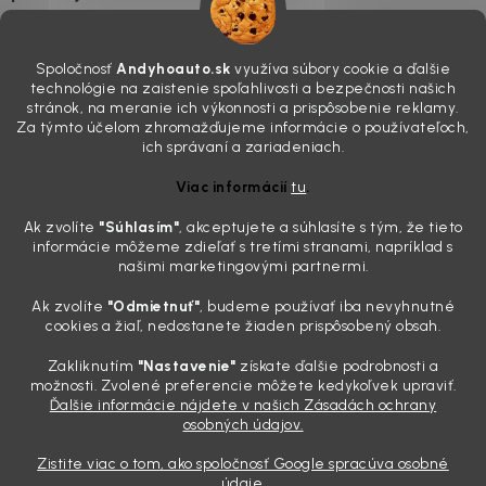
4.8.2026
Poznáte ten moment. Vonku svieti slnko, vy sedíte v čerstvo
Spoločnosť
Andyhoauto.sk
využíva súbory cookie a ďalšie
„upratanom“ aute, no pri pohľade na palubnú dosku vás ide poraziť. V
technológie na zaistenie spoľahlivosti a bezpečnosti našich
mriežkach ventilácie, okolo tlačidiel a v švíkoch sedačiek na vás stále
stránok, na meranie ich výkonnosti a prispôsobenie reklamy.
drzo pozerá prach. Handra ani vysávač tam jednodu...
Za týmto účelom zhromažďujeme informácie o používateľoch,
Detailing nemusí stáť výplatu: 5 kúskov autokozmetiky,
ich správaní a zariadeniach.
ktoré sa teraz reálne oplatia
Viac informácií
tu
.
31.7.2026
Ak zvolíte
"Súhlasím
"
, akceptujete a súhlasíte s tým, že tieto
Sobotné ráno, káva v ruke a pred vami zaprášená kapota. Pre
informácie môžeme zdieľať s tretími stranami, napríklad s
niekoho nuda, pre nás najlepší relax. Lenže keď si v košíku spočítate
našimi marketingovými partnermi.
všetky tie fľaštičky, šampóny a utierky, výsledná suma vie poriadne
pokaziť náladu. Dobrá správa je, že aj profi výbava ...
Ak zvolíte
"Odmietnuť"
, budeme používať iba nevyhnutné
Zabudnite na šmuhy: 7 overených vychytávok, ktoré z
cookies a žiaľ, nedostanete žiaden prispôsobený obsah.
vášho auta urobia magnet na pohľady
Zakliknutím
"Nastavenie"
získate ďalšie podrobnosti a
28.7.2026
možnosti. Zvolené preferencie môžete kedykoľvek upraviť.
Ďalšie informácie nájdete v našich Zásadách ochrany
Poznáte ten pocit. Sobota ráno, slnko sa oprie do laku a vy namiesto
osobných údajov.
radosti vidíte len šedý povlak, zaschnuté kvapky a kolesá čierne od
brzdového prachu. Pre niekoho je to len stroj na presun z bodu A do
Zistite viac o tom, ako spoločnosť Google spracúva osobné
bodu B, ale pre nás je to vizitka. Nič nepoka...
údaje.