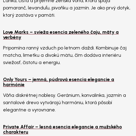
Ľahká, čistá a príjemne ženská vôňa, ktorá spája
pomaranč, levanduľu, pivoňku a jazmín. Je ako prvý dotyk,
ktorý zostáva v pamäti.
Love Marks – svieža esencia zeleného čaju, mäty a
verbény
Pripomína ranný vzduch po letnom daždi. Kombinuje čaj
matcha, limetku a divokú mätu, čím dodáva interiéru
sviežosť, čistotu a energiu.
Only Yours – jemná, púdrová esencia elegancie a
harmónie
Vôňa diskrétnej noblesy. Geránium, konvalinka, jazmín a
santalové drevo vytvárajú harmóniu, ktorá pôsobí
elegantne a vyrovnane.
Private Affair – lesná esencia elegancie a mužského
charakteru