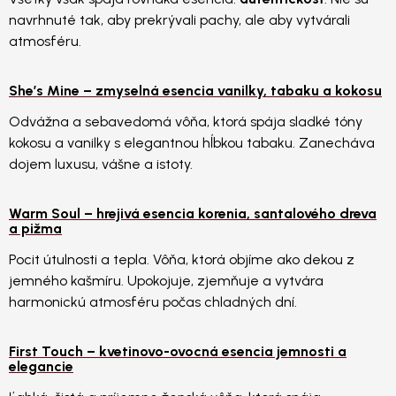
navrhnuté tak, aby prekrývali pachy, ale aby vytvárali
atmosféru.
She’s Mine – zmyselná esencia vanilky, tabaku a kokosu
Odvážna a sebavedomá vôňa, ktorá spája sladké tóny
kokosu a vanilky s elegantnou hĺbkou tabaku. Zanecháva
dojem luxusu, vášne a istoty.
Warm Soul – hrejivá esencia korenia, santalového dreva
a pižma
Pocit útulnosti a tepla. Vôňa, ktorá objíme ako dekou z
jemného kašmíru. Upokojuje, zjemňuje a vytvára
harmonickú atmosféru počas chladných dní.
First Touch – kvetinovo-ovocná esencia jemnosti a
elegancie