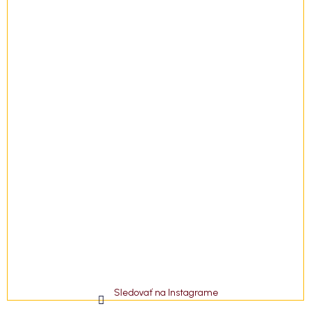
i
e
Sledovať na Instagrame