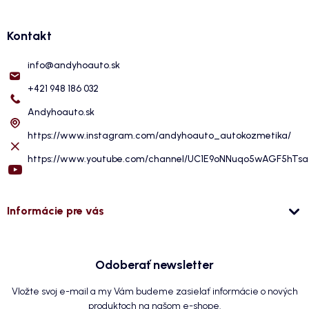
Kontakt
info
@
andyhoauto.sk
+421 948 186 032
Andyhoauto.sk
https://www.instagram.com/andyhoauto_autokozmetika/
https://www.youtube.com/channel/UC1E9oNNuqo5wAGF5hTs
Informácie pre vás
Odoberať newsletter
Vložte svoj e-mail a my Vám budeme zasielať informácie o nových
produktoch na našom e-shope.