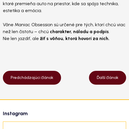
ktoré premieňa auto na priestor, kde sa spája technika,
estetika a emócia.
Vône Maniac Obsession sú určené pre tých, ktorí chcú viac
než len čistotu – chcú
charakter, náladu a podpis
.
Nie len jazdiť, ale
žiť s vôňou, ktorá hovorí za nich.
Predchádzajúci článok
Ďalší článok
Z
á
Instagram
p
ä
t