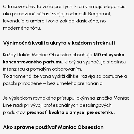
Citrusovo-drevitá vôňa pre tých, ktorí vnímajú eleganciu
ako prirodzenú súčasť svojej osobnosti. Bergamot,
levanduľa a ambra tvoria základ klasického, no
moderného tónu.
Výnimočná kvalita ukrytá v každom streknutí
Každý flakón Maniac Obsession obsahuje
150 ml vysoko
koncentrovaného parfumu
, ktorý sa vyznačuje stabilnou
intenzitou a pomalým odparovaním.
To znamená, že vôňa vydrží dlhšie, rozvíja sa postupne a
pôsobí prirodzene – bez umelého preháňania.
Je výsledkom rovnakého prístupu, akým sa značka Maniac
Line riadi pri vývoji profesionálnych detailingových
produktov:
presnosť, kvalita a zmysel pre estetiku.
Ako správne používať Maniac Obsession