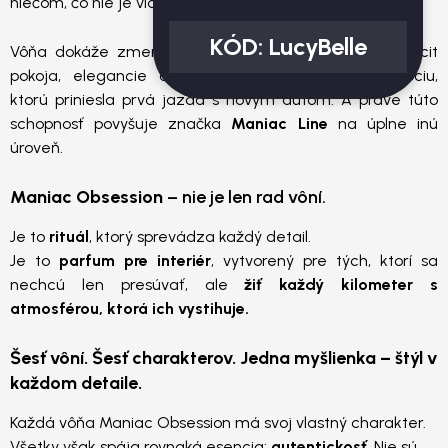
niečom, čo nie je vidieť, no okamžite sa cíti:
vôňa
.
KÓD:
LucyBelle
Vôňa dokáže zmeniť atmosféru interiéru. Vytvoriť pocit
pokoja, elegancie alebo energie. Pripomenúť emóciu,
ktorú priniesla prvá jazda s novým autom. A práve túto
schopnosť povyšuje značka
Maniac Line
na úplne inú
úroveň.
Maniac Obsession
– nie je len rad vôní.
Je to
rituál
, ktorý sprevádza každý detail.
Je to
parfum pre interiér
, vytvorený pre tých, ktorí sa
nechcú len presúvať, ale
žiť každý kilometer s
atmosférou, ktorá ich vystihuje.
Šesť vôní. Šesť charakterov. Jedna myšlienka – štýl v
každom detaile.
Každá vôňa Maniac Obsession má svoj vlastný charakter.
Všetky však spája rovnaká esencia:
autentickosť
. Nie sú