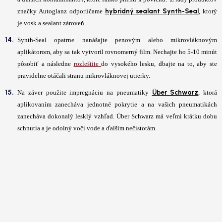
hybridný sealant Synth-Seal
značky Autoglanz odporúčame
, ktorý
je vosk a sealant zároveň.
Synth-Seal opatrne nanášajte penovým alebo mikrovláknovým
aplikátorom, aby sa tak vytvoril rovnomerný film. Nechajte ho 5-10 minút
pôsobiť a následne
rozleštite
do vysokého lesku, dbajte na to, aby ste
pravidelne otáčali stranu mikrovláknovej utierky.
Über Schwarz
Na záver použite impregnáciu na pneumatiky
, ktorá
aplikovaním zanecháva jednotné pokrytie a na vašich pneumatikách
zanecháva dokonalý lesklý vzhľad. Über Schwarz má veľmi krátku dobu
schnutia a je odolný voči vode a ďalším nečistotám.