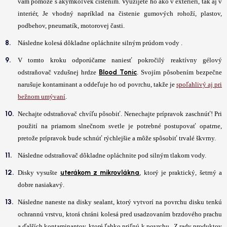
vám pomôže s akýmkoľvek čistením. Využijete ho ako v exteriéri, tak aj v
interiér, Je vhodný napríklad na čistenie gumových rohoží, plastov,
podbehov, pneumatík, motorovej časti.
Následne kolesá dôkladne opláchnite silným prúdom vody .
V tomto kroku odporúčame naniesť pokročilý reaktívny gélový
Blood Tonic
odstraňovač vzdušnej hrdze
. Svojím pôsobením bezpečne
narušuje kontaminant a oddeľuje ho od povrchu, takže je
spoľahlivý aj pri
bežnom umývaní
.
Nechajte odstraňovač chvíľu pôsobiť. Nenechajte prípravok zaschnúť! Pri
použití na priamom slnečnom svetle je potrebné postupovať opatrne,
pretože prípravok bude schnúť rýchlejšie a môže spôsobiť trvalé škvrny.
Následne odstraňovač dôkladne opláchnite pod silným tlakom vody.
uterákom z mikrovlákna
Disky vysušte
, ktorý je praktický, šetrný a
dobre nasiakavý.
Následne naneste na disky sealant, ktorý vytvorí na povrchu disku tenkú
ochrannú vrstvu, ktorá chráni kolesá pred usadzovaním brzdového prachu
a ďalších kontaminantov, ktoré ľahko priľnú k povrchu. Z rady produktov