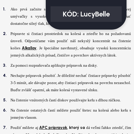
Ako prvá začnite s odstraňovaním hrubej špiny pomocou tlakovej
KÓD:
LucyBelle
umývačky s vysokotlakovou vodnou pištoľou. Základom je mať
dostatočne silný tlak, ktorý dokáže odstrániť aj zaschnuté nečistoty.
Pripravte si čistiaci prostriedok na kolesá a zrieďte ho na požadovanú
úroveň. Odporúčame vám použiť náš nekyslý koncentrát na čistenie
Alkalloy
kolies
. Je špeciálne navrhnutý, obsahuje vysokú koncentráciu
jemných alkalických prísad, čističov a povrchov aktívnych látok.
Za pomoci rozprašovača aplikujte prípravok na disky.
Nechajte prípravok pôsobiť. Je dôležité nechať čistiace prípravky pôsobiť
3-5 minút, ale dávajte pozor, aby čistiaci prípravok na povrchu nezaschol.
Buďte zvlášť opatrní, ak máte kolesá vystavené slnku.
Na čistenie vnútorných častí diskov používajte kefu s dlhou rúčkou.
Na čistenie ostatných častí môžete použiť štetec na kolesá alebo kefu s
jemným vlasom.
APC prípravok
, ktorý sa
Použiť môžete aj
dá veľmi ľahko zriediť, čím