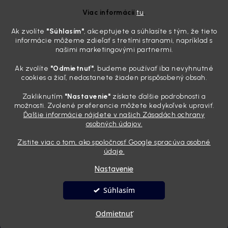
ktoré sa teraz reálne oplatia
Viac informácií
tu
.
31.7.2026
Ak zvolíte
"Súhlasím
"
, akceptujete a súhlasíte s tým, že tieto
Sobotné ráno, káva v ruke a pred vami zaprášená kapota. Pre
informácie môžeme zdieľať s tretími stranami, napríklad s
niekoho nuda, pre nás najlepší relax. Lenže keď si v košíku spočítate
našimi marketingovými partnermi.
všetky tie fľaštičky, šampóny a utierky, výsledná suma vie poriadne
pokaziť náladu. Dobrá správa je, že aj profi výbava ...
Ak zvolíte
"Odmietnuť"
, budeme používať iba nevyhnutné
Zabudnite na šmuhy: 7 overených vychytávok, ktoré z
cookies a žiaľ, nedostanete žiaden prispôsobený obsah.
vášho auta urobia magnet na pohľady
Zakliknutím
"Nastavenie"
získate ďalšie podrobnosti a
28.7.2026
možnosti. Zvolené preferencie môžete kedykoľvek upraviť.
Ďalšie informácie nájdete v našich Zásadách ochrany
Poznáte ten pocit. Sobota ráno, slnko sa oprie do laku a vy namiesto
osobných údajov.
radosti vidíte len šedý povlak, zaschnuté kvapky a kolesá čierne od
brzdového prachu. Pre niekoho je to len stroj na presun z bodu A do
Zistite viac o tom, ako spoločnosť Google spracúva osobné
bodu B, ale pre nás je to vizitka. Nič nepoka...
údaje.
Nastavenie
Vytvoril Shoptet
Súhlasím
Copyright 2026
Andyhoauto
. Všetky práva vyhradené.
Upraviť
Odmietnuť
nastavenie cookies