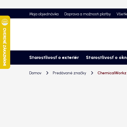
Prejsť
na
Moja objednávka
Doprava a možnosti platby
Všetk
obsah
Starostlivosť o exteriér
Starostlivosť o ok
Domov
Predávané značky
ChemicalWorkz