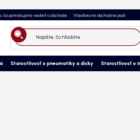
o, čo potrebujete vedieť o obchode
Všeobecné obchodné podmienky
Hľadať
ná
Starostlivosť o pneumatiky a disky
Starostlivosť o i