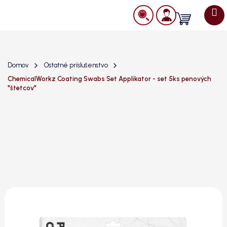
Prejsť
na
Nákupný
obsah
košík
Domov
Ostatné príslušenstvo
ChemicalWorkz Coating Swabs Set Applikator - set 5ks penových
"štetcov"