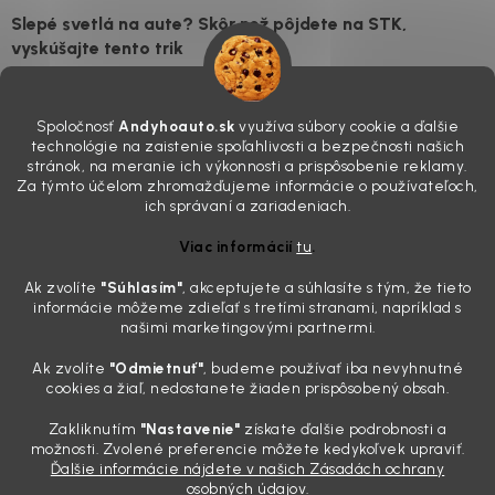
Slepé svetlá na aute? Skôr než pôjdete na STK,
vyskúšajte tento trik
7.8.2026
Všimli ste si, že vaše auto vyzerá o päť rokov staršie, než v
Spoločnosť
Andyhoauto.sk
využíva súbory cookie a ďalšie
skutočnosti je? Často za to môžu práve „slepé“ svetlomety. Ten
technológie na zaistenie spoľahlivosti a bezpečnosti našich
mliečny, drsný povrch nie je len estetická vada. Keď slnko a soľ urobia
stránok, na meranie ich výkonnosti a prispôsobenie reklamy.
svoje, plexisklo začne svetlo rozptyľovať namiesto to...
Za týmto účelom zhromažďujeme informácie o používateľoch,
Zabudnite na handru. Ak chcete mať auto naozaj čisté,
ich správaní a zariadeniach.
potrebujete tento nástroj za pár eur
Viac informácií
tu
.
4.8.2026
Ak zvolíte
"Súhlasím
"
, akceptujete a súhlasíte s tým, že tieto
Poznáte ten moment. Vonku svieti slnko, vy sedíte v čerstvo
informácie môžeme zdieľať s tretími stranami, napríklad s
„upratanom“ aute, no pri pohľade na palubnú dosku vás ide poraziť. V
našimi marketingovými partnermi.
mriežkach ventilácie, okolo tlačidiel a v švíkoch sedačiek na vás stále
drzo pozerá prach. Handra ani vysávač tam jednodu...
Ak zvolíte
"Odmietnuť"
, budeme používať iba nevyhnutné
Detailing nemusí stáť výplatu: 5 kúskov autokozmetiky,
cookies a žiaľ, nedostanete žiaden prispôsobený obsah.
ktoré sa teraz reálne oplatia
Zakliknutím
"Nastavenie"
získate ďalšie podrobnosti a
31.7.2026
možnosti. Zvolené preferencie môžete kedykoľvek upraviť.
Ďalšie informácie nájdete v našich Zásadách ochrany
Sobotné ráno, káva v ruke a pred vami zaprášená kapota. Pre
osobných údajov.
niekoho nuda, pre nás najlepší relax. Lenže keď si v košíku spočítate