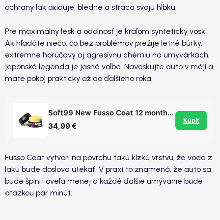
ochrany lak oxiduje, bledne a stráca svoju hĺbku.
Pre maximálny lesk a odolnosť je kráľom syntetický vosk.
Ak hľadáte niečo, čo bez problémov prežije letné búrky,
extrémne horúčavy aj agresívnu chémiu na umyvárkach,
japonská legenda je jasná voľba. Navoskujte auto v máji a
máte pokoj prakticky až do ďalšieho roka.
Soft99 New Fusso Coat 12 months wax dark - syntetický vosk s výdržou až 12 mesiacov
Kúpiť
34,99 €
Fusso Coat vytvorí na povrchu takú klzkú vrstvu, že voda z
laku bude doslova utekať. V praxi to znamená, že auto sa
bude špiniť oveľa menej a každé ďalšie umývanie bude
otázkou pár minút.