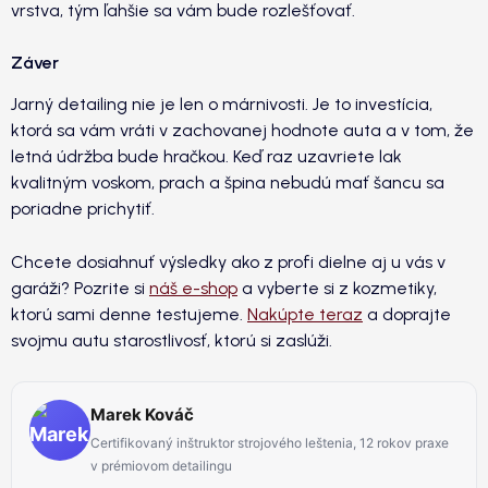
vrstva, tým ľahšie sa vám bude rozlešťovať.
Záver
Jarný detailing nie je len o márnivosti. Je to investícia,
ktorá sa vám vráti v zachovanej hodnote auta a v tom, že
letná údržba bude hračkou. Keď raz uzavriete lak
kvalitným voskom, prach a špina nebudú mať šancu sa
poriadne prichytiť.
Chcete dosiahnuť výsledky ako z profi dielne aj u vás v
garáži? Pozrite si
náš e-shop
a vyberte si z kozmetiky,
ktorú sami denne testujeme.
Nakúpte teraz
a doprajte
svojmu autu starostlivosť, ktorú si zaslúži.
Marek Kováč
Certifikovaný inštruktor strojového leštenia, 12 rokov praxe
v prémiovom detailingu