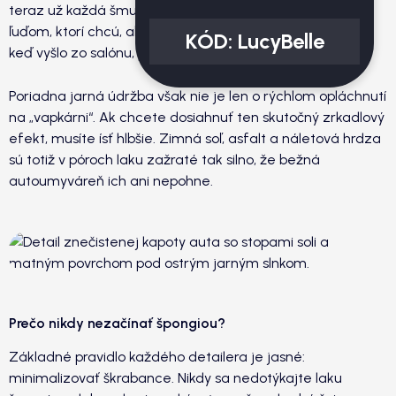
teraz už každá šmuha na kapote bije do očí. Ak patríte k
ľuďom, ktorí chcú, aby ich auto vyzeralo lepšie než v deň,
KÓD:
LucyBelle
keď vyšlo zo salónu, práve teraz je váš čas.
Poriadna jarná údržba však nie je len o rýchlom opláchnutí
na „vapkárni“. Ak chcete dosiahnuť ten skutočný zrkadlový
efekt, musíte ísť hlbšie. Zimná soľ, asfalt a náletová hrdza
sú totiž v póroch laku zažraté tak silno, že bežná
autoumyváreň ich ani nepohne.
Prečo nikdy nezačínať špongiou?
Základné pravidlo každého detailera je jasné:
minimalizovať škrabance. Nikdy sa nedotýkajte laku