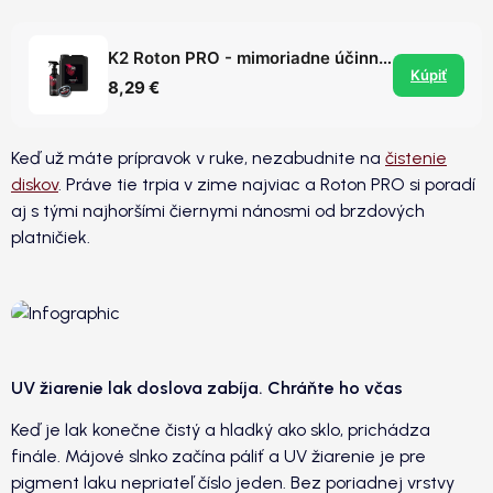
K2 Roton PRO - mimoriadne účinný čistič diskov / odstraňovač vzdušnej hrdze z laku
Kúpiť
8,29 €
Keď už máte prípravok v ruke, nezabudnite na
čistenie
diskov
. Práve tie trpia v zime najviac a Roton PRO si poradí
aj s tými najhoršími čiernymi nánosmi od brzdových
platničiek.
UV žiarenie lak doslova zabíja. Chráňte ho včas
Keď je lak konečne čistý a hladký ako sklo, prichádza
finále. Májové slnko začína páliť a UV žiarenie je pre
pigment laku nepriateľ číslo jeden. Bez poriadnej vrstvy