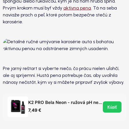
špongiou alebo rukavicou, kým je na ňom hrubá špina.
Prvým krokom musí byť vždy
aktívna pena
. Tá na seba
naviaže prach a peľ, ktoré potom bezpečne stečú z
karosérie.
Pre jarný reštart si vyberte niečo, čo prácu nielen uľahčí,
ale aj spríjemní. Hustá pena potrebuje čas, aby uvoľnila
nánosy nečistôt, kým vy si môžete pripraviť zvyšok výbavy.
K2 PRO Bela Neon - ružová pH neutrálna aktívna pena s vôňou jahôd
Kúpiť
7,49 €