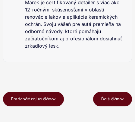
Marek je certifikovaný detailer s viac ako
12-ročnými skúsenosťami v oblasti
renovácie lakov a aplikácie keramických
ochrán. Svoju vášeň pre autá premieňa na
odborné návody, ktoré pomáhajú
začiatočníkom aj profesionálom dosiahnuť
zrkadlový lesk.
Predchádzajúci článok
Ďalší článok
Z
á