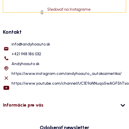
Sledovať na Instagrame
Kontakt
info
@
andyhoauto.sk
+421 948 186 032
Andyhoauto.sk
https://www.instagram.com/andyhoauto_autokozmetika/
https://www.youtube.com/channel/UC1E9oNNuqo5wAGF5hTs
Informácie pre vás
Odoberať newsletter