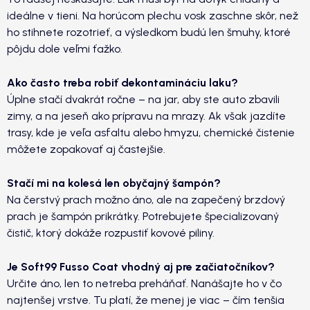
ideálne v tieni. Na horúcom plechu vosk zaschne skôr, než
ho stihnete rozotrieť, a výsledkom budú len šmuhy, ktoré
pôjdu dole veľmi ťažko.
Ako často treba robiť dekontamináciu laku?
Úplne stačí dvakrát ročne – na jar, aby ste auto zbavili
zimy, a na jeseň ako prípravu na mrazy. Ak však jazdíte
trasy, kde je veľa asfaltu alebo hmyzu, chemické čistenie
môžete zopakovať aj častejšie.
Stačí mi na kolesá len obyčajný šampón?
Na čerstvý prach možno áno, ale na zapečený brzdový
prach je šampón prikrátky. Potrebujete špecializovaný
čistič, ktorý dokáže rozpustiť kovové piliny.
Je Soft99 Fusso Coat vhodný aj pre začiatočníkov?
Určite áno, len to netreba preháňať. Nanášajte ho v čo
najtenšej vrstve. Tu platí, že menej je viac – čím tenšia