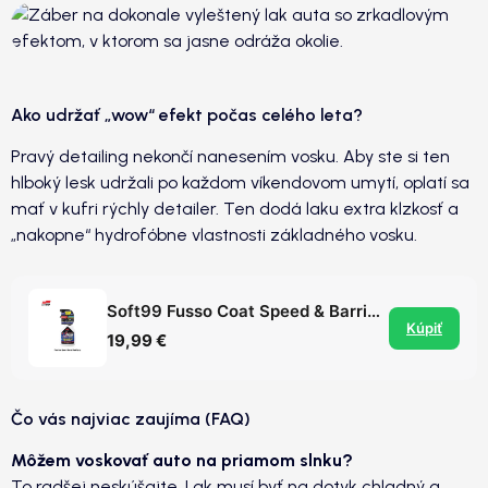
Ako udržať „wow“ efekt počas celého leta?
Pravý detailing nekončí nanesením vosku. Aby ste si ten
hlboký lesk udržali po každom víkendovom umytí, oplatí sa
mať v kufri rýchly detailer. Ten dodá laku extra klzkosť a
„nakopne“ hydrofóbne vlastnosti základného vosku.
Soft99 Fusso Coat Speed & Barrier - excelentný quick detailer
Kúpiť
19,99 €
Čo vás najviac zaujíma (FAQ)
Môžem voskovať auto na priamom slnku?
To radšej neskúšajte. Lak musí byť na dotyk chladný a