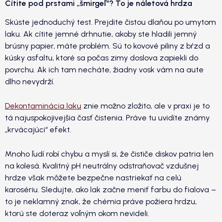
Cítite pod prstami „šmirgeľ“? To je náletová hrdza
Skúste jednoduchý test. Prejdite čistou dlaňou po umytom
laku. Ak cítite jemné drhnutie, akoby ste hladili jemný
brúsny papier, máte problém. Sú to kovové piliny z bŕzd a
kúsky asfaltu, ktoré sa počas zimy doslova zapiekli do
povrchu. Ak ich tam necháte, žiadny vosk vám na aute
dlho nevydrží.
Dekontaminácia laku
znie možno zložito, ale v praxi je to
tá najuspokojivejšia časť čistenia. Práve tu uvidíte známy
„krvácajúci“ efekt.
Mnoho ľudí robí chybu a myslí si, že čističe diskov patria len
na kolesá. Kvalitný pH neutrálny odstraňovač vzdušnej
hrdze však môžete bezpečne nastriekať na celú
karosériu. Sledujte, ako lak začne meniť farbu do fialova –
to je neklamný znak, že chémia práve požiera hrdzu,
ktorú ste doteraz voľným okom nevideli.