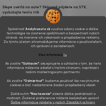
Slepé svetlá na aute? Skôr než pôjdete na STK,
vyskúšajte tento trik
7.8.2026
Všimli ste si, že vaše auto vyzerá o päť rokov staršie, než v
Spoločnosť
Andyhoauto.sk
využíva súbory cookie a ďalšie
skutočnosti je? Často za to môžu práve „slepé“ svetlomety. Ten
technológie na zaistenie spoľahlivosti a bezpečnosti našich
mliečny, drsný povrch nie je len estetická vada. Keď slnko a soľ urobia
stránok, na meranie ich výkonnosti a prispôsobenie reklamy.
svoje, plexisklo začne svetlo rozptyľovať namiesto to...
Za týmto účelom zhromažďujeme informácie o používateľoch,
Zabudnite na handru. Ak chcete mať auto naozaj čisté,
ich správaní a zariadeniach.
potrebujete tento nástroj za pár eur
Viac informácií
tu
.
4.8.2026
Ak zvolíte
"Súhlasím
"
, akceptujete a súhlasíte s tým, že tieto
Poznáte ten moment. Vonku svieti slnko, vy sedíte v čerstvo
informácie môžeme zdieľať s tretími stranami, napríklad s
„upratanom“ aute, no pri pohľade na palubnú dosku vás ide poraziť. V
našimi marketingovými partnermi.
mriežkach ventilácie, okolo tlačidiel a v švíkoch sedačiek na vás stále
drzo pozerá prach. Handra ani vysávač tam jednodu...
Ak zvolíte
"Odmietnuť"
, budeme používať iba nevyhnutné
Detailing nemusí stáť výplatu: 5 kúskov autokozmetiky,
cookies a žiaľ, nedostanete žiaden prispôsobený obsah.
ktoré sa teraz reálne oplatia
Zakliknutím
"Nastavenie"
získate ďalšie podrobnosti a
31.7.2026
možnosti. Zvolené preferencie môžete kedykoľvek upraviť.
Ďalšie informácie nájdete v našich Zásadách ochrany
Sobotné ráno, káva v ruke a pred vami zaprášená kapota. Pre