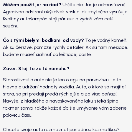
Môžem použiť jar na riad?
Určite nie. Jar je odmasťovač.
Agresívne odstráni akýkoľvek vosk a lak zbytočne vysušuje.
Kvalitný autošampón stojí pár eur a vydrží vám celú
sezónu.
Čo s tými bielymi bodkami od vody?
To je vodný kameň.
Ak sú čerstvé, pomôže rýchly detailer. Ak sú tam mesiace,
budete musieť siahnuť po leštiacej paste.
Záver: Stojí to za tú námahu?
Starostlivosť o auto nie je len o egu na parkovisku. Je to
hlavne o udržaní hodnoty vozidla. Auto, o ktoré sa majiteľ
stará, sa pri predaji predá rýchlejšie a za viac peňazí.
Navyše, z hladkého a navoskovaného laku steká špina
takmer sama, takže každé ďalšie umývanie vám zaberie
polovicu času.
Chcete svoje auto rozmaznať poriadnou kozmetikou?