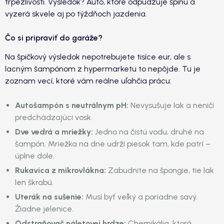
trpezlivosti. Výsledok? Auto, ktoré odpudzuje špinu a
vyzerá skvele aj po týždňoch jazdenia.
Čo si pripraviť do garáže?
Na špičkový výsledok nepotrebujete tisíce eur, ale s
lacným šampónom z hypermarketu to nepôjde. Tu je
zoznam vecí, ktoré vám reálne uľahčia prácu:
Autošampón s neutrálnym pH:
Nevysušuje lak a neničí
predchádzajúci vosk.
Dve vedrá a mriežky:
Jedno na čistú vodu, druhé na
šampón. Mriežka na dne udrží piesok tam, kde patrí –
úplne dole.
Rukavica z mikrovlákna:
Zabudnite na špongie, tie lak
len škrabú.
Uterák na sušenie:
Musí byť veľký a poriadne savý.
Žiadne jelenice.
Odstraňovač náletovej hrdze:
Chemikália, ktorá