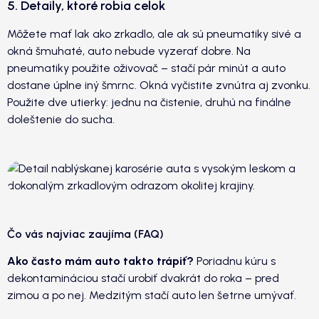
5. Detaily, ktoré robia celok
Môžete mať lak ako zrkadlo, ale ak sú pneumatiky sivé a
okná šmuhaté, auto nebude vyzerať dobre. Na
pneumatiky použite oživovač – stačí pár minút a auto
dostane úplne iný šmrnc. Okná vyčistite zvnútra aj zvonku.
Použite dve utierky: jednu na čistenie, druhú na finálne
doleštenie do sucha.
Čo vás najviac zaujíma (FAQ)
Ako často mám auto takto trápiť?
Poriadnu kúru s
dekontamináciou stačí urobiť dvakrát do roka – pred
zimou a po nej. Medzitým stačí auto len šetrne umývať.