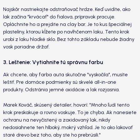
Najskôr nastriekajte odstraňovač hrdze. Keď uvidíte, ako
lak začína "krvácať" do fialova, prípravok pracuje.
Opláchnite ho a prejdite na clay bar. Je to kus špeciálnej
plastelíny, ktorou kĺžete po navlhčenom laku. Tento krok
urobí z laku hladké sklo. Bez tohto základu nebude žiadny
vosk poriadne držať.
3. Leštenie: Vytiahnite tú správnu farbu
Ak chcete, aby farba auta skutočne "vyskočila", musíte
leštiť. Pre domáce podmienky sú skvelé all-in-one
produkty. Odstránia jemné oxidácie a lak rozjasnia.
Marek Kováč, skúsený detailer, hovorí: "Mnoho ľudí tento
krok preskakuje a rovno voskuje. To je chyba. Ak nanesiete
ochranu na nevyčistený a zoxidovaný lak, nikdy
nedosiahnete ten hlboký, mokrý vzhľad. Je to ako lakovať
staré drevo bez toho, aby ste ho prebrúsili."