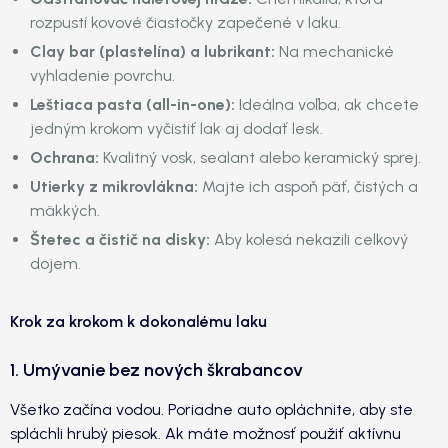
rozpustí kovové čiastočky zapečené v laku.
Clay bar (plastelína) a lubrikant:
Na mechanické
vyhladenie povrchu.
Leštiaca pasta (all-in-one):
Ideálna voľba, ak chcete
jedným krokom vyčistiť lak aj dodať lesk.
Ochrana:
Kvalitný vosk, sealant alebo keramický sprej.
Utierky z mikrovlákna:
Majte ich aspoň päť, čistých a
mäkkých.
Štetec a čistič na disky:
Aby kolesá nekazili celkový
dojem.
Krok za krokom k dokonalému laku
1. Umývanie bez nových škrabancov
Všetko začína vodou. Poriadne auto opláchnite, aby ste
spláchli hrubý piesok. Ak máte možnosť použiť aktívnu