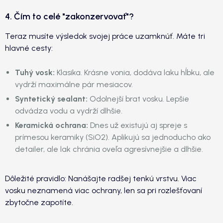
4. Čím to celé "zakonzervovať"?
Teraz musíte výsledok svojej práce uzamknúť. Máte tri
hlavné cesty:
Tuhý vosk:
Klasika. Krásne vonia, dodáva laku hĺbku, ale
vydrží maximálne pár mesiacov.
Syntetický sealant:
Odolnejší brat vosku. Lepšie
odvádza vodu a vydrží dlhšie.
Keramická ochrana:
Dnes už existujú aj spreje s
prímesou keramiky (SiO2). Aplikujú sa jednoducho ako
detailer, ale lak chránia oveľa agresívnejšie a dlhšie.
Dôležité pravidlo: Nanášajte radšej tenkú vrstvu. Viac
vosku neznamená viac ochrany, len sa pri rozlešťovaní
zbytočne zapotíte.