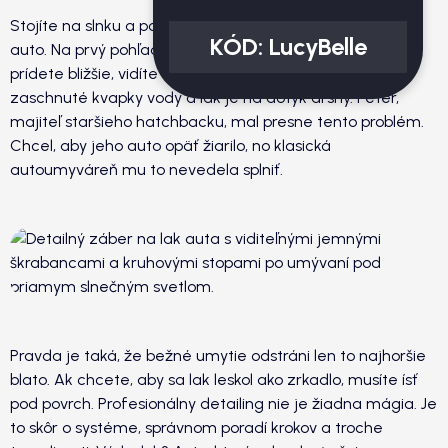
Stojíte na slnku a pozeráte sa na svoje čerstvo umyté
KÓD:
LucyBelle
auto. Na prvý pohľad je čisté, ale niečo tomu chýba. Keď
prídete bližšie, vidíte drobné "pavučiny" od škrabancov,
zaschnuté kvapky vody a lak je na dotyk drsný. Peter,
majiteľ staršieho hatchbacku, mal presne tento problém.
Chcel, aby jeho auto opäť žiarilo, no klasická
autoumyváreň mu to nevedela splniť.
Pravda je taká, že bežné umytie odstráni len to najhoršie
blato. Ak chcete, aby sa lak leskol ako zrkadlo, musíte ísť
pod povrch. Profesionálny detailing nie je žiadna mágia. Je
to skôr o systéme, správnom poradí krokov a troche