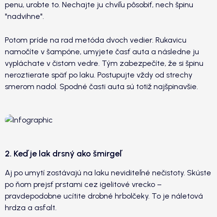
penu, urobte to. Nechajte ju chvíľu pôsobiť, nech špinu
"nadvihne".
Potom príde na rad metóda dvoch vedier. Rukavicu
namočíte v šampóne, umyjete časť auta a následne ju
vypláchate v čistom vedre. Tým zabezpečíte, že si špinu
neroztierate späť po laku. Postupujte vždy od strechy
smerom nadol. Spodné časti auta sú totiž najšpinavšie.
2. Keď je lak drsný ako šmirgeľ
Aj po umytí zostávajú na laku neviditeľné nečistoty. Skúste
po ňom prejsť prstami cez igelitové vrecko –
pravdepodobne ucítite drobné hrbolčeky. To je náletová
hrdza a asfalt.