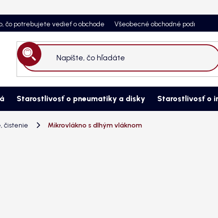
o, čo potrebujete vedieť o obchode
Všeobecné obchodné podmienky
Hľadať
ná
Starostlivosť o pneumatiky a disky
Starostlivosť o i
, čistenie
Mikrovlákno s dlhým vláknom