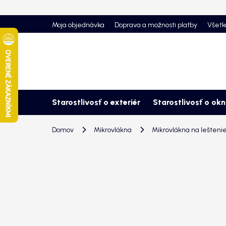
Prejsť
na
Moja objednávka
Doprava a možnosti platby
Všetk
obsah
Starostlivosť o exteriér
Starostlivosť o ok
Domov
Mikrovlákna
Mikrovlákna na leštenie