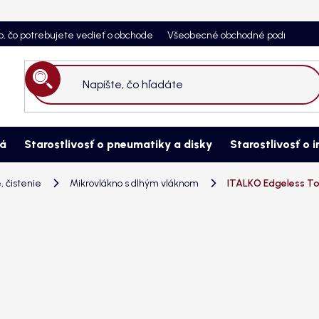
o, čo potrebujete vedieť o obchode
Všeobecné obchodné podmienky
Hľadať
ná
Starostlivosť o pneumatiky a disky
Starostlivosť o i
, čistenie
Mikrovlákno s dlhým vláknom
ITALKO Edgeless To