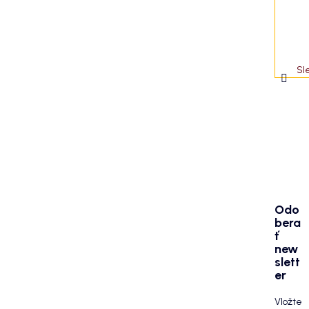
Sl
Odo
bera
ť
new
slett
er
Vložte