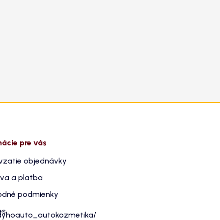
mácie pre vás
vzatie objednávky
va a platba
dné podmienky
es
dyhoauto_autokozmetika/