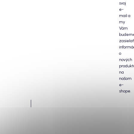
svoj
e-
mail a
my
Vám
budem
zasielať
informá
o
nových
produkt
na
našom
e-
shope.