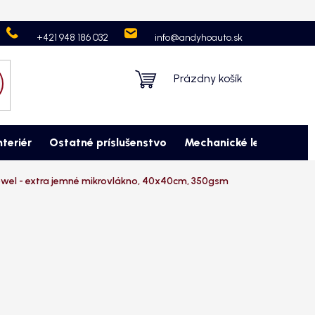
Neprevzatie objednávky
Ochrana osobných údajov
Kontaktujte
+421 948 186 032
info@andyhoauto.sk
Nákupný
Prázdny košík
košík
nteriér
Ostatné príslušenstvo
Mechanické leštenie
M
wel - extra jemné mikrovlákno, 40x40cm, 350gsm