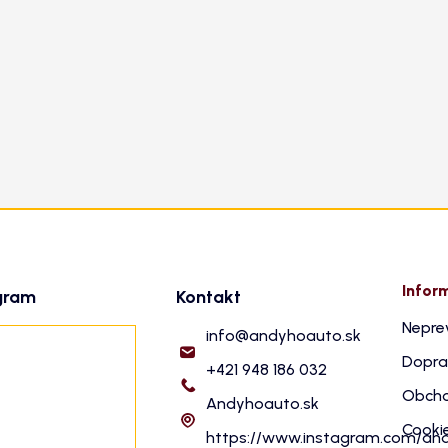
Infor
gram
Kontakt
Nepre
info
@
andyhoauto.sk
Dopra
+421 948 186 032
Obcho
Andyhoauto.sk
Cooki
https://www.instagram.com/an