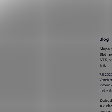
Blog
Slepé 
Skôr n
STK, v
trik
7.8.202
Všimli s
vyzerá o
než v sk
za to m
Zabudn
svetlom
Ak ch
drsný po
naozaj
estetick