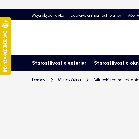
Prejsť
na
Moja objednávka
Doprava a možnosti platby
Všetk
obsah
Starostlivosť o exteriér
Starostlivosť o ok
Domov
Mikrovlákna
Mikrovlákna na leštenie