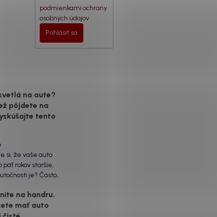
podmienkami ochrany
osobných údajov
Prihlásiť sa
svetlá na aute?
ež pôjdete na
yskúšajte tento
6
te si, že vaše auto
 päť rokov staršie,
utočnosti je? Často
ôžu práve „slepé“
ite na handru.
ety. Ten mliečny,
cete mať auto
vrch nie je len
 čisté,
á vada. Keď slnko a soľ