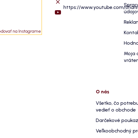
Sprac
https://www.youtube.com/cha
údajo
Rekla
edovať na Instagrame
Konta
Hodno
Moja 
vráten
O nás
Všetko, čo potreb
vedieť o obchode
Darčekové pouka
Veľkoobchodný p