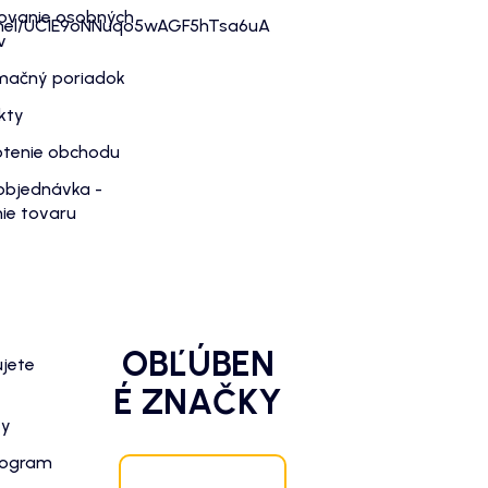
ovanie osobných
nnel/UC1E9oNNuqo5wAGF5hTsa6uA
v
mačný poriadok
kty
tenie obchodu
objednávka -
ie tovaru
OBĽÚBEN
ujete
É ZNAČKY
zy
rogram