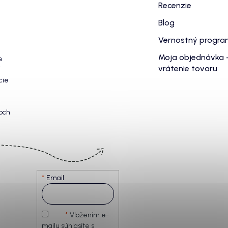
Recenzie
Blog
Vernostný progr
Moja objednávka 
e
vrátenie tovaru
cie
och
Email
Vložením e-
mailu súhlasíte s