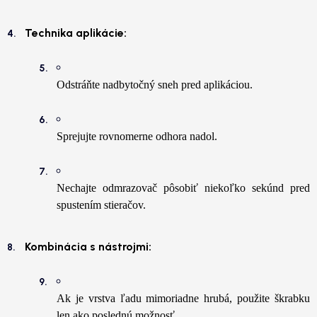
Technika aplikácie:
Odstráňte nadbytočný sneh pred aplikáciou.
Sprejujte rovnomerne odhora nadol.
Nechajte odmrazovač pôsobiť niekoľko sekúnd pred
spustením stieračov.
Kombinácia s nástrojmi:
Ak je vrstva ľadu mimoriadne hrubá, použite škrabku
len ako poslednú možnosť.