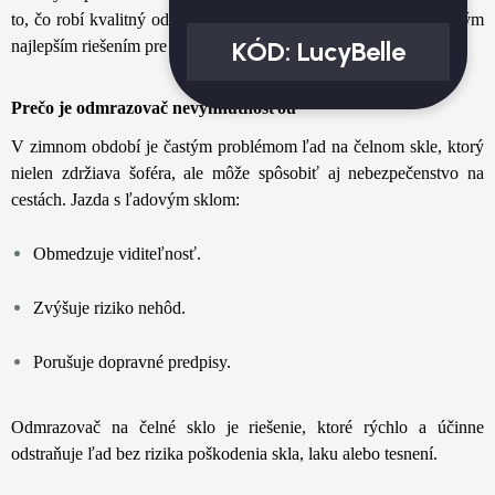
to, čo robí kvalitný odmrazovač a prečo je
AutoGlanz De-Icer
tým
KÓD:
LucyBelle
najlepším riešením pre rok 2025.
Prečo je odmrazovač nevyhnutnosťou
V zimnom období je častým problémom ľad na čelnom skle, ktorý
nielen zdržiava šoféra, ale môže spôsobiť aj nebezpečenstvo na
cestách. Jazda s ľadovým sklom:
Obmedzuje viditeľnosť.
Zvýšuje riziko nehôd.
Porušuje dopravné predpisy.
Odmrazovač na čelné sklo je riešenie, ktoré rýchlo a účinne
odstraňuje ľad bez rizika poškodenia skla, laku alebo tesnení.