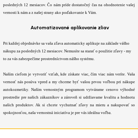
posledných 12 mesiacov. Čo nám príde dostatočný čas na ohodnotenie vašej
vernosti k nám a z našej strany ako poďakovanie k Vám.
Automatizované aplikovanie zliav
Pri každej objednávke sa vaša zľava automaticky aplikuje na základe vášho
nákupu za posledných 12 mesiacov. Nemusíte sa starať o použitie zľavy - my
to za vás zabezpečíme prostredníctvom nášho systému.
Naším cieľom je vytvoriť vzťah, kde získate viac, čím viac nám veríte. Vaša
vernosť nás posúva vpred a my chceme byť vašou prvou voľbou pri nákupe
autokozmetiky. Naším vernostným programom vytvárame cenovo výhodné
prostredie pre našich zákazníkov a zároveň si udržiavame kvalitu a hodnotu
našich produktov. Ak si chcete vychutnať zľavy na mieru a nakupovať so
spokojnosťou, naša vernostná iniciatíva je pre vás ideálna voľba.
Z