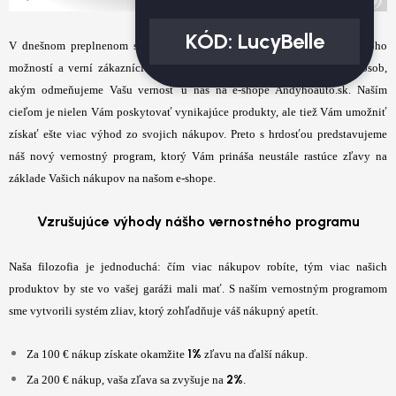
KÓD:
LucyBelle
V dnešnom preplnenom svete obchodovania a konkurencie, kde je mnoho
možností a verní zákazníci sú vzácnosťou, sme sa rozhodli zmeniť spôsob,
akým odmeňujeme Vašu vernosť u nás na e-shope Andyhoauto.sk. Naším
cieľom je nielen Vám poskytovať vynikajúce produkty, ale tiež Vám umožniť
získať ešte viac výhod zo svojich nákupov. Preto s hrdosťou predstavujeme
náš nový vernostný program, ktorý Vám prináša neustále rastúce zľavy na
základe Vašich nákupov na našom e-shope.
Vzrušujúce výhody nášho vernostného programu
Naša filozofia je jednoduchá: čím viac nákupov robíte, tým viac našich
produktov by ste vo vašej garáži mali mať. S naším vernostným programom
sme vytvorili systém zliav, ktorý zohľadňuje váš nákupný apetít.
1%
Za 100 € nákup získate okamžite
zľavu na ďalší nákup.
2%
Za 200 € nákup, vaša zľava sa zvyšuje na
.