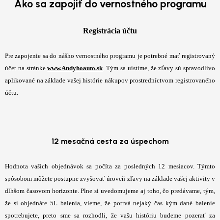
Ako sa zapojiť do vernostného programu
Registrácia účtu
Pre zapojenie sa do nášho vernostného programu je potrebné mať registrovaný
účet na stránke
www.Andyhoauto.sk
. Tým sa uistíme, že zľavy sú spravodlivo
aplikované na základe vašej histórie nákupov prostredníctvom registrovaného
účtu.
12 mesačná cesta za úspechom
Hodnota vašich objednávok sa počíta za posledných 12 mesiacov. Týmto
spôsobom môžete postupne zvyšovať úroveň zľavy na základe vašej aktivity v
dlhšom časovom horizonte. Plne si uvedomujeme aj toho, čo predávame, tým,
že si objednáte 5L balenia, vieme, že potrvá nejaký čas kým dané balenie
spotrebujete, preto sme sa rozhodli, že vašu históriu budeme pozerať za