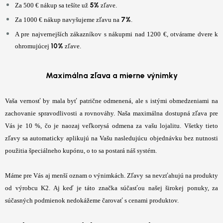
5%
Za 500 € nákup sa tešíte už
zľave.
7%
Za 1000 € nákup navyšujeme zľavu na
.
A pre najvernejších zákazníkov s nákupmi nad 1200 €, otvárame dvere k
10%
ohromujúcej
zľave.
Maximálna zľava a mierne výnimky
Vaša vernosť by mala byť patrične odmenená, ale s istými obmedzeniami na
zachovanie spravodlivosti a rovnováhy. Naša maximálna dostupná zľava pre
Vás je 10 %, čo je naozaj veľkorysá odmena za vašu lojalitu. Všetky tieto
zľavy sa automaticky aplikujú na Vašu nasledujúcu objednávku bez nutnosti
použitia špeciálneho kupónu, o to sa postará náš systém.
Máme pre Vás aj menší oznam o výnimkách. Zľavy sa nevzťahujú na produkty
od výrobcu K2. Aj keď je táto značka súčasťou našej širokej ponuky, za
súčasných podmienok nedokážeme čarovať s cenami produktov.