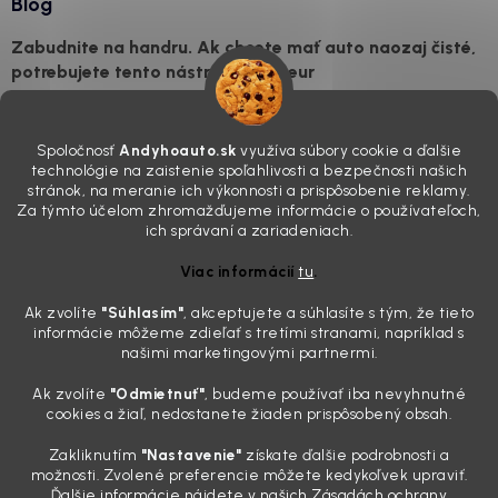
Blog
Zabudnite na handru. Ak chcete mať auto naozaj čisté,
potrebujete tento nástroj za pár eur
4.8.2026
Poznáte ten moment. Vonku svieti slnko, vy sedíte v čerstvo
Spoločnosť
Andyhoauto.sk
využíva súbory cookie a ďalšie
„upratanom“ aute, no pri pohľade na palubnú dosku vás ide poraziť. V
technológie na zaistenie spoľahlivosti a bezpečnosti našich
mriežkach ventilácie, okolo tlačidiel a v švíkoch sedačiek na vás stále
stránok, na meranie ich výkonnosti a prispôsobenie reklamy.
drzo pozerá prach. Handra ani vysávač tam jednodu...
Za týmto účelom zhromažďujeme informácie o používateľoch,
Detailing nemusí stáť výplatu: 5 kúskov autokozmetiky,
ich správaní a zariadeniach.
ktoré sa teraz reálne oplatia
Viac informácií
tu
.
31.7.2026
Ak zvolíte
"Súhlasím
"
, akceptujete a súhlasíte s tým, že tieto
Sobotné ráno, káva v ruke a pred vami zaprášená kapota. Pre
informácie môžeme zdieľať s tretími stranami, napríklad s
niekoho nuda, pre nás najlepší relax. Lenže keď si v košíku spočítate
našimi marketingovými partnermi.
všetky tie fľaštičky, šampóny a utierky, výsledná suma vie poriadne
pokaziť náladu. Dobrá správa je, že aj profi výbava ...
Ak zvolíte
"Odmietnuť"
, budeme používať iba nevyhnutné
Zabudnite na šmuhy: 7 overených vychytávok, ktoré z
cookies a žiaľ, nedostanete žiaden prispôsobený obsah.
vášho auta urobia magnet na pohľady
Zakliknutím
"Nastavenie"
získate ďalšie podrobnosti a
28.7.2026
možnosti. Zvolené preferencie môžete kedykoľvek upraviť.
Ďalšie informácie nájdete v našich Zásadách ochrany
Poznáte ten pocit. Sobota ráno, slnko sa oprie do laku a vy namiesto