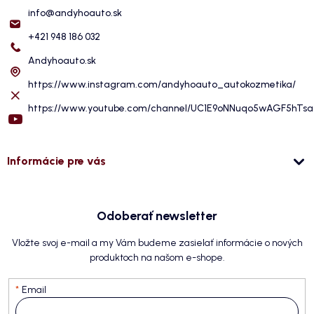
info
@
andyhoauto.sk
+421 948 186 032
Andyhoauto.sk
https://www.instagram.com/andyhoauto_autokozmetika/
https://www.youtube.com/channel/UC1E9oNNuqo5wAGF5hTs
Informácie pre vás
Odoberať newsletter
Vložte svoj e-mail a my Vám budeme zasielať informácie o nových
produktoch na našom e-shope.
Email