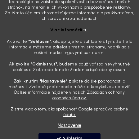
technológie na zaistenie spoľahlivosti a bezpečnosti našich
mliečny, drsný povrch nie je len estetická vada. Keď slnko a soľ urobia
stránok, na meranie ich výkonnosti a prispôsobenie reklamy.
svoje, plexisklo začne svetlo rozptyľovať namiesto to...
Za týmto účelom zhromažďujeme informácie o používateľoch,
Zabudnite na handru. Ak chcete mať auto naozaj čisté,
ich správaní a zariadeniach.
potrebujete tento nástroj za pár eur
Viac informácií
tu
.
4.8.2026
Ak zvolíte
"Súhlasím
"
, akceptujete a súhlasíte s tým, že tieto
Poznáte ten moment. Vonku svieti slnko, vy sedíte v čerstvo
informácie môžeme zdieľať s tretími stranami, napríklad s
„upratanom“ aute, no pri pohľade na palubnú dosku vás ide poraziť. V
našimi marketingovými partnermi.
mriežkach ventilácie, okolo tlačidiel a v švíkoch sedačiek na vás stále
drzo pozerá prach. Handra ani vysávač tam jednodu...
Ak zvolíte
"Odmietnuť"
, budeme používať iba nevyhnutné
Detailing nemusí stáť výplatu: 5 kúskov autokozmetiky,
cookies a žiaľ, nedostanete žiaden prispôsobený obsah.
ktoré sa teraz reálne oplatia
Zakliknutím
"Nastavenie"
získate ďalšie podrobnosti a
31.7.2026
možnosti. Zvolené preferencie môžete kedykoľvek upraviť.
Ďalšie informácie nájdete v našich Zásadách ochrany
Sobotné ráno, káva v ruke a pred vami zaprášená kapota. Pre
osobných údajov.
niekoho nuda, pre nás najlepší relax. Lenže keď si v košíku spočítate
všetky tie fľaštičky, šampóny a utierky, výsledná suma vie poriadne
Zistite viac o tom, ako spoločnosť Google spracúva osobné
pokaziť náladu. Dobrá správa je, že aj profi výbava ...
údaje.
Nastavenie
Vytvoril Shoptet
Súhlasím