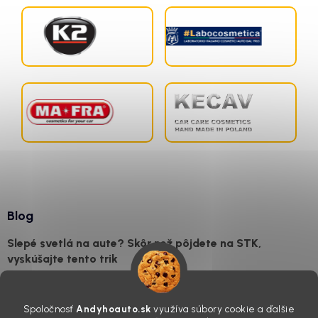
Blog
Slepé svetlá na aute? Skôr než pôjdete na STK,
vyskúšajte tento trik
7.8.2026
Všimli ste si, že vaše auto vyzerá o päť rokov staršie, než v
Spoločnosť
Andyhoauto.sk
využíva súbory cookie a ďalšie
skutočnosti je? Často za to môžu práve „slepé“ svetlomety. Ten