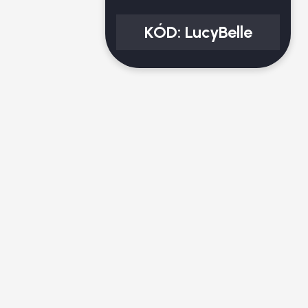
KÓD:
LucyBelle