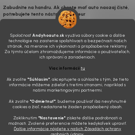
Zabudnite na handru. Ak chcete mať auto naozaj čisté,
potrebujete tento nástroj za pár eur
4.8.2026
Poznáte ten moment. Vonku svieti slnko, vy sedíte v čerstvo
Spoločnosť
Andyhoauto.sk
využíva súbory cookie a ďalšie
„upratanom“ aute, no pri pohľade na palubnú dosku vás ide poraziť. V
technológie na zaistenie spoľahlivosti a bezpečnosti našich
mriežkach ventilácie, okolo tlačidiel a v švíkoch sedačiek na vás stále
stránok, na meranie ich výkonnosti a prispôsobenie reklamy.
drzo pozerá prach. Handra ani vysávač tam jednodu...
Za týmto účelom zhromažďujeme informácie o používateľoch,
Detailing nemusí stáť výplatu: 5 kúskov autokozmetiky,
ich správaní a zariadeniach.
ktoré sa teraz reálne oplatia
Viac informácií
tu
.
31.7.2026
Ak zvolíte
"Súhlasím
"
, akceptujete a súhlasíte s tým, že tieto
Sobotné ráno, káva v ruke a pred vami zaprášená kapota. Pre
informácie môžeme zdieľať s tretími stranami, napríklad s
niekoho nuda, pre nás najlepší relax. Lenže keď si v košíku spočítate
našimi marketingovými partnermi.
všetky tie fľaštičky, šampóny a utierky, výsledná suma vie poriadne
pokaziť náladu. Dobrá správa je, že aj profi výbava ...
Ak zvolíte
"Odmietnuť"
, budeme používať iba nevyhnutné
Zabudnite na šmuhy: 7 overených vychytávok, ktoré z
cookies a žiaľ, nedostanete žiaden prispôsobený obsah.
vášho auta urobia magnet na pohľady
Zakliknutím
"Nastavenie"
získate ďalšie podrobnosti a
28.7.2026
možnosti. Zvolené preferencie môžete kedykoľvek upraviť.
Ďalšie informácie nájdete v našich Zásadách ochrany
Poznáte ten pocit. Sobota ráno, slnko sa oprie do laku a vy namiesto
osobných údajov.