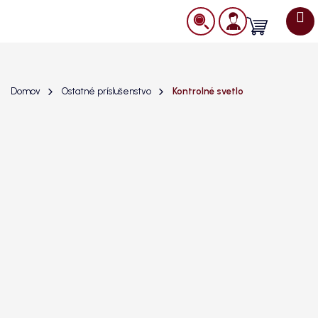
Prejsť
na
Nákupný
obsah
košík
Domov
Ostatné príslušenstvo
Kontrolné svetlo