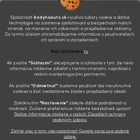
4.8.2026
Poznáte ten moment. Vonku svieti slnko, vy sedíte v čerstvo
Spoločnosť
Andyhoauto.sk
využíva súbory cookie a ďalšie
„upratanom“ aute, no pri pohľade na palubnú dosku vás ide poraziť. V
technológie na zaistenie spoľahlivosti a bezpečnosti našich
mriežkach ventilácie, okolo tlačidiel a v švíkoch sedačiek na vás stále
stránok, na meranie ich výkonnosti a prispôsobenie reklamy.
drzo pozerá prach. Handra ani vysávač tam jednodu...
Za týmto účelom zhromažďujeme informácie o používateľoch,
Detailing nemusí stáť výplatu: 5 kúskov autokozmetiky,
ich správaní a zariadeniach.
ktoré sa teraz reálne oplatia
Viac informácií
tu
.
31.7.2026
Ak zvolíte
"Súhlasím
"
, akceptujete a súhlasíte s tým, že tieto
Sobotné ráno, káva v ruke a pred vami zaprášená kapota. Pre
informácie môžeme zdieľať s tretími stranami, napríklad s
niekoho nuda, pre nás najlepší relax. Lenže keď si v košíku spočítate
našimi marketingovými partnermi.
všetky tie fľaštičky, šampóny a utierky, výsledná suma vie poriadne
pokaziť náladu. Dobrá správa je, že aj profi výbava ...
Ak zvolíte
"Odmietnuť"
, budeme používať iba nevyhnutné
Zabudnite na šmuhy: 7 overených vychytávok, ktoré z
cookies a žiaľ, nedostanete žiaden prispôsobený obsah.
vášho auta urobia magnet na pohľady
Zakliknutím
"Nastavenie"
získate ďalšie podrobnosti a
28.7.2026
možnosti. Zvolené preferencie môžete kedykoľvek upraviť.
Ďalšie informácie nájdete v našich Zásadách ochrany
Poznáte ten pocit. Sobota ráno, slnko sa oprie do laku a vy namiesto
osobných údajov.
radosti vidíte len šedý povlak, zaschnuté kvapky a kolesá čierne od
brzdového prachu. Pre niekoho je to len stroj na presun z bodu A do
Zistite viac o tom, ako spoločnosť Google spracúva osobné
bodu B, ale pre nás je to vizitka. Nič nepoka...
údaje.