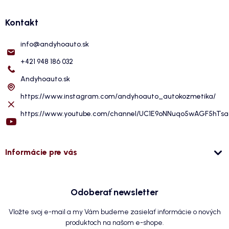
Kontakt
info
@
andyhoauto.sk
+421 948 186 032
Andyhoauto.sk
https://www.instagram.com/andyhoauto_autokozmetika/
https://www.youtube.com/channel/UC1E9oNNuqo5wAGF5hTs
Informácie pre vás
Odoberať newsletter
Vložte svoj e-mail a my Vám budeme zasielať informácie o nových
produktoch na našom e-shope.