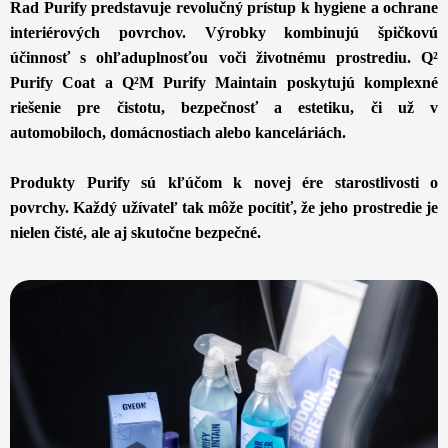
Rad Purify predstavuje revolučný prístup k hygiene a ochrane
interiérových povrchov. Výrobky kombinujú špičkovú
účinnosť s ohľaduplnosťou voči životnému prostrediu. Q²
Purify Coat a Q²M Purify Maintain poskytujú komplexné
riešenie pre čistotu, bezpečnosť a estetiku, či už v
automobiloch
, domácnostiach alebo kanceláriách.
Produkty Purify sú kľúčom k novej ére starostlivosti o
povrchy. Každý užívateľ tak môže pocítiť, že jeho prostredie je
nielen čisté, ale aj skutočne bezpečné.