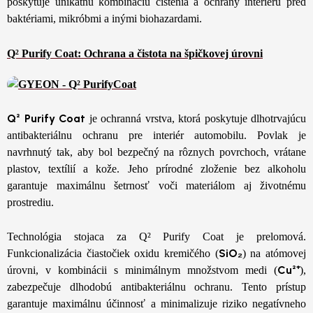
poskytuje unikátnu kombináciu čistenia a ochrany interiéru pred
baktériami, mikróbmi a inými biohazardami.
Q² Purify Coat:
Ochrana a čistota na špičkovej úrovni
Q² Purify Coat
je ochranná vrstva, ktorá poskytuje dlhotrvajúcu
antibakteriálnu ochranu pre interiér automobilu. Povlak je
navrhnutý tak, aby bol bezpečný na rôznych povrchoch, vrátane
plastov, textílií a kože. Jeho prírodné zloženie bez alkoholu
garantuje maximálnu šetrnosť voči materiálom aj životnému
prostrediu.
Technológia stojaca za Q² Purify Coat je prelomová.
SiO₂
Funkcionalizácia čiastočiek oxidu kremičého (
) na atómovej
Cu²⁺
úrovni, v kombinácii s minimálnym množstvom medi (
),
zabezpečuje dlhodobú antibakteriálnu ochranu. Tento prístup
garantuje maximálnu účinnosť a minimalizuje riziko negatívneho