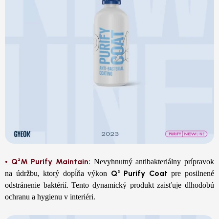
Q²M Purify Maintain:
•
Nevyhnutný antibakteriálny prípravok
Q² Purify Coat
na údržbu, ktorý dopĺňa výkon
pre posilnené
odstránenie baktérií. Tento dynamický produkt zaisťuje dlhodobú
ochranu a hygienu v interiéri.