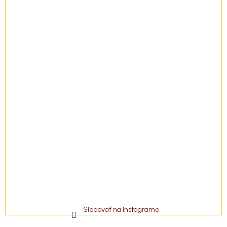
i
e
Sledovať na Instagrame