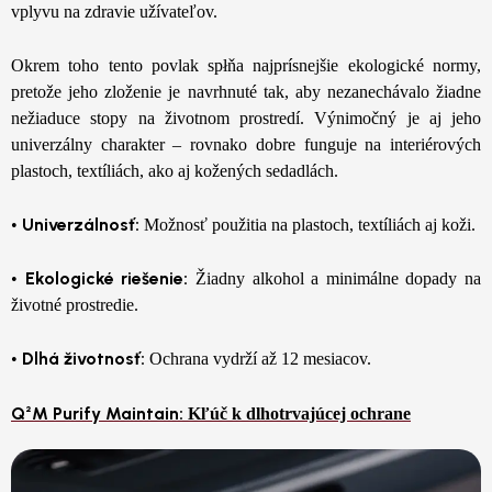
vplyvu na zdravie užívateľov.
Okrem toho tento povlak spłňa najprísnejšie ekologické normy,
pretože jeho zloženie je navrhnuté tak, aby nezanechávalo žiadne
nežiaduce stopy na životnom prostredí. Výnimočný je aj jeho
univerzálny charakter – rovnako dobre funguje na interiérových
plastoch, textíliách, ako aj kožených sedadlách.
Univerzálnosť:
•
Možnosť použitia na plastoch, textíliách aj koži.
Ekologické riešenie:
•
Žiadny alkohol a minimálne dopady na
životné prostredie.
Dlhá životnosť:
•
Ochrana vydrží až 12 mesiacov.
Q²M Purify Maintain:
Kľúč k dlhotrvajúcej ochrane