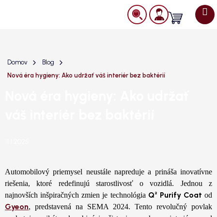
Prejsť
na
Nákupný
obsah
košík
Domov
Blog
Nová éra hygieny: Ako udržať váš interiér bez baktérií
Nová éra hygieny: Ako udržať
váš interiér bez baktérií
11.1.2025
Automobilový priemysel neustále napreduje a prináša inovatívne
riešenia, ktoré redefinujú starostlivosť o vozidlá. Jednou z
Q² Purify Coat
najnovších inšpiračných zmien je technológia
od
Gyeon
, predstavená na SEMA 2024. Tento revolučný povlak