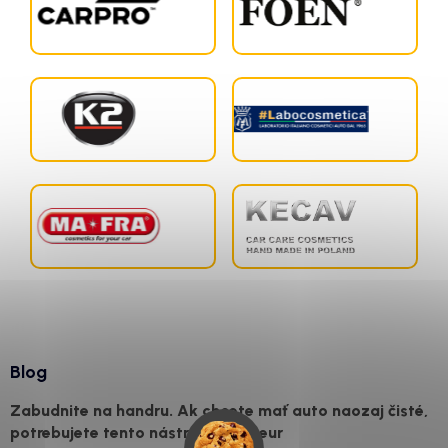
Blog
Zabudnite na handru. Ak chcete mať auto naozaj čisté,
potrebujete tento nástroj za pár eur