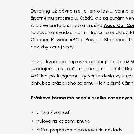
Detailing už dávno nie je len o lesku, vôni a e
životnému prostrediu. Každý, kto sa autám venu
A práve preto prichádza značka
Aqua Car Co
testovania uvádza na trh trojicu produktov,
Cleaner, Powder APC a Powder Shampoo. Tri prod
bez zbytočnej vody.
Bežné kvapalné prípravky obsahujú často až 
skladujeme niečo, čo máme doma z kohútika. A
váži len pol kilogramu, vytvoríte desiatky lit
plnív, bez prázdneho objemu – len o čisté účinné
Prášková forma má hneď niekoľko zásadných 
dlhšiu životnosť,
nulové riziko zamrznutia,
nižšie prepravné a skladovacie náklady