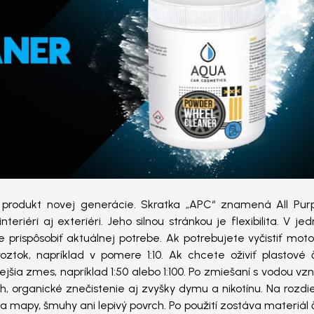
ci produkt novej generácie. Skratka „APC“ znamená All Pur
nteriéri aj exteriéri. Jeho silnou stránkou je flexibilita. V j
 prispôsobiť aktuálnej potrebe. Ak potrebujete vyčistiť mot
 roztok, napríklad v pomere 1:10. Ak chcete oživiť plastové 
ejšia zmes, napríklad 1:50 alebo 1:100. Po zmiešaní s vodou vz
h, organické znečistenie aj zvyšky dymu a nikotínu. Na rozdi
py, šmuhy ani lepivý povrch. Po použití zostáva materiál či