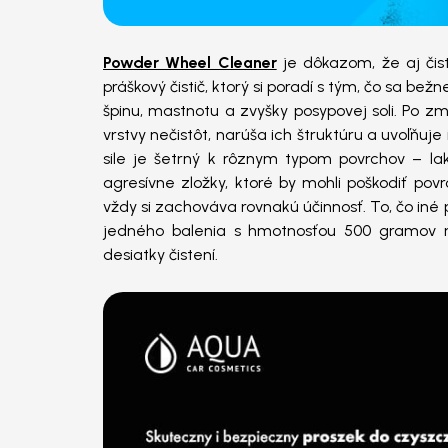
Powder Wheel Cleaner
je dôkazom, že aj čist
práškový čistič, ktorý si poradí s tým, čo sa b
špinu, mastnotu a zvyšky posypovej soli. Po zmi
vrstvy nečistôt, narúša ich štruktúru a uvoľňu
sile je šetrný k rôznym typom povrchov – l
agresívne zložky, ktoré by mohli poškodiť povr
vždy si zachováva rovnakú účinnosť. To, čo in
jedného balenia s hmotnosťou 500 gramov mož
desiatky čistení.