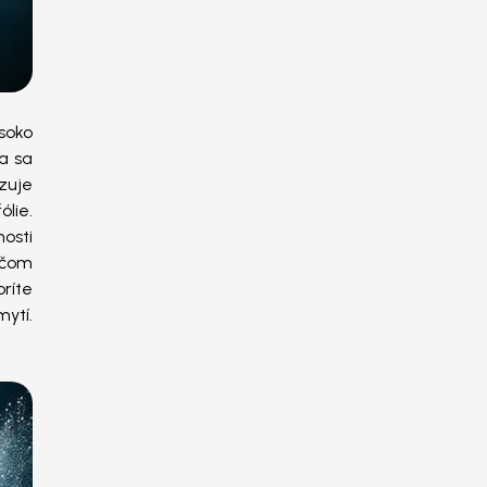
soko
a sa
izuje
lie.
nosti
ičom
ríte
ytí.