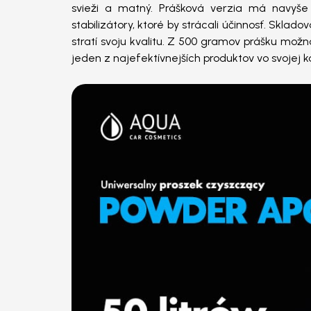
svieži a matný. Prášková verzia má navyš
stabilizátory, ktoré by strácali účinnosť. Skla
stratí svoju kvalitu. Z 500 gramov prášku možno
jeden z najefektívnejších produktov vo svojej ka