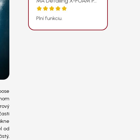
MA Detailing X-FOAM PAD - odolný penový aplikátor
Hodnotenie produktu je 5 z 5 hviezdičiek.
Plní funkciu.
pose
ednom
orový
časti
nikne
el od
stý,