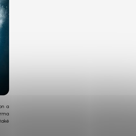
kon a
orma
také