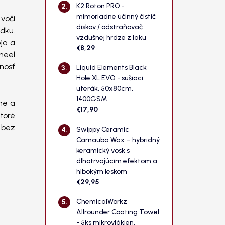
n
K2 Roton PRO -
e
mimoriadne účinný čistič
 voči
l
diskov / odstraňovač
edku.
vzdušnej hrdze z laku
ja a
€8,29
heel
nnosť
Liquid Elements Black
Hole XL EVO - sušiaci
uterák, 50x80cm,
1400GSM
me a
€17,90
toré
, bez
Swippy Ceramic
Carnauba Wax – hybridný
keramický vosk s
dlhotrvajúcim efektom a
hlbokým leskom
€29,95
ChemicalWorkz
Allrounder Coating Towel
- 5ks mikrovlákien,