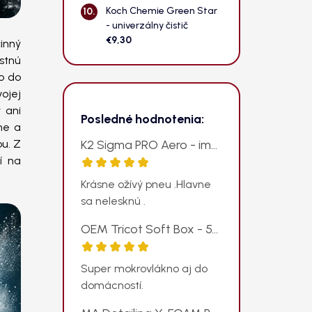
Koch Chemie Green Star
- univerzálny čistič
€9,30
inný
estnú
ko do
vojej
 ani
Posledné hodnotenia:
zne a
u. Z
K2 Sigma PRO Aero - impregnácia pneumatík v spreji
í na
Hodnotenie produktu je 5 z 5 hviezdičiek.
Krásne ožívý pneu .Hlavne
sa nelesknú .
OEM Tricot Soft Box - 50ks univerzálnych mikrovlákien v krabičke, 250gsm, 38x38cm, modrá
Hodnotenie produktu je 5 z 5 hviezdičiek.
Super mokrovlákno aj do
domácností.