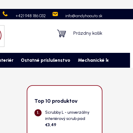
Neprevzatie objednávky
Ochrana osobných údajov
Kontaktujte
+421 948 186 032
info@andyhoauto.sk
Nákupný
Prázdny košík
košík
nteriér
Ostatné príslušenstvo
Mechanické leštenie
M
B
o
č
Top 10 produktov
n
Scrubby L - univerzálny
ý
interiérový scrub pad
p
€3,49
a