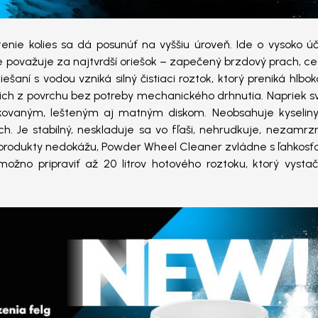
enie kolies sa dá posunúť na vyššiu úroveň. Ide o vysoko úč
ežne považuje za najtvrdší oriešok – zapečený brzdový prach, c
ešaní s vodou vzniká silný čistiaci roztok, ktorý preniká hlbo
je ich z povrchu bez potreby mechanického drhnutia. Napriek s
akovaným, lešteným aj matným diskom. Neobsahuje kyseliny
ch. Je stabilný, neskladuje sa vo fľaši, nehrudkuje, nezamr
é produkty nedokážu, Powder Wheel Cleaner zvládne s ľahkosťo
no pripraviť až 20 litrov hotového roztoku, ktorý vystač