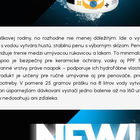
áškovej rodiny, no rozhodne nie menej dôležitým. Ide o vy
s vodou vytvára hustú, stabilnú penu s výborným sklzom. Pen
znižuje trenie medzi umývacou rukavicou a lakom. To minimal
mpoo je bezpečný pre keramické ochrany, vosky aj PPF fó
ranné vrstvy, práve naopak – podporuje ich hydrofóbne vlast
rodukt je určený pre ručné umývanie aj pre penovače, pr
 potreby. V pomere 25 gramov prášku na 8 litrov vody vytvo
ri úspornejšom dávkovaní vystačí jedno balenie až na 160 um
y nedosahujú ani zďaleka.