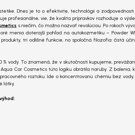
stetike. Dnes je to o efektivite, technológii a zodpovednosti
je profesionálne, vie, že kvalita prípravkov rozhoduje o výsl
smetics
s niečím, čo možno nazvať revolúciou. Po rokoch vývo
 ktoré menia doterajší pohľad na autokozmetiku – Powder W
ukty, tri odlišné funkcie, no spoločná filozofia: čistá úči
90 % vody. To znamená, že v skutočnosti kupujeme, preváža
qua Car Cosmetics túto logiku obrátila naruby. Z balenia, k
rov pracovného roztoku. Ide o koncentrovanú chémiu bez vody
 látky.
výhod: