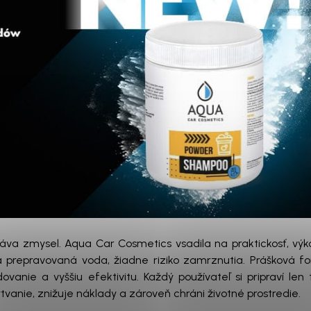
rá dáva zmysel. Aqua Car Cosmetics vsadila na praktickosť, vý
a prepravovaná voda, žiadne riziko zamrznutia. Prášková f
anie a vyššiu efektivitu. Každý používateľ si pripraví len 
tvanie, znižuje náklady a zároveň chráni životné prostredie.