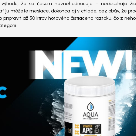
e výhodu, že sa časom neznehodnocuje – neobsahuje ži
dovať ju môžete mesiace, dokonca aj v chlade, bez obáv, že pr
 pripraviť až 50 litrov hotového čistiaceho roztoku, čo z neho
tegórii.