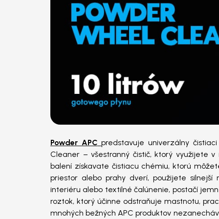
Powder APC
predstavuje univerzálny čistia
Cleaner – všestranný čistič, ktorý využijete v i
balení získavate čistiacu chémiu, ktorú môžete
priestor alebo prahy dverí, použijete silnejší
interiéru alebo textilné čalúnenie, postačí jemn
roztok, ktorý účinne odstraňuje mastnotu, prac
mnohých bežných APC produktov nezanecháva ma