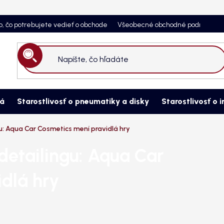
o, čo potrebujete vedieť o obchode
Všeobecné obchodné podmienky
Hľadať
ná
Starostlivosť o pneumatiky a disky
Starostlivosť o i
gu: Aqua Car Cosmetics mení pravidlá hry
detailingu: Aqua Car
dlá hry