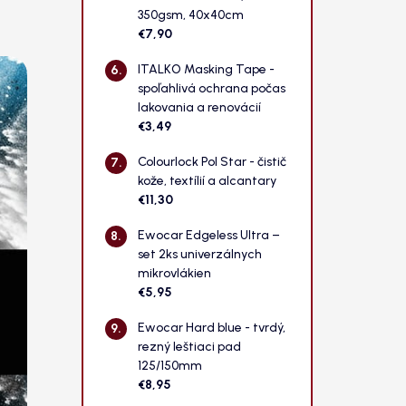
350gsm, 40x40cm
€7,90
ITALKO Masking Tape -
spoľahlivá ochrana počas
lakovania a renovácií
€3,49
Colourlock Pol Star - čistič
kože, textílií a alcantary
€11,30
Ewocar Edgeless Ultra –
set 2ks univerzálnych
mikrovlákien
€5,95
Ewocar Hard blue - tvrdý,
rezný leštiaci pad
125/150mm
€8,95