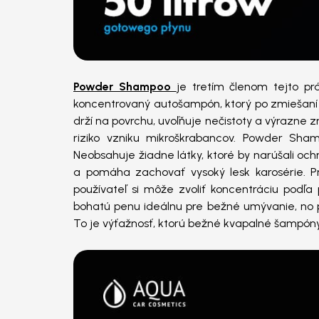
Powder Shampoo
je tretím členom tejto pr
koncentrovaný autošampón, ktorý po zmiešaní 
drží na povrchu, uvoľňuje nečistoty a výrazne 
riziko vzniku mikroškrabancov. Powder Sha
Neobsahuje žiadne látky, ktoré by narúšali och
a pomáha zachovať vysoký lesk karosérie. P
používateľ si môže zvoliť koncentráciu podľa
bohatú penu ideálnu pre bežné umývanie, no p
To je výťažnosť, ktorú bežné kvapalné šampón