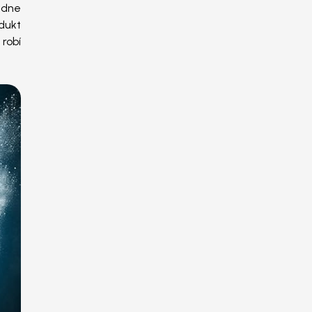
adne
odukt
 robí