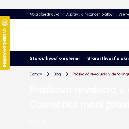
Prejsť
na
Moja objednávka
Doprava a možnosti platby
Všetk
obsah
Starostlivosť o exteriér
Starostlivosť o ok
Domov
Blog
Prášková revolúcia v detailin
Prášková revolúcia v 
Cosmetics mení pravi
10.10.2025