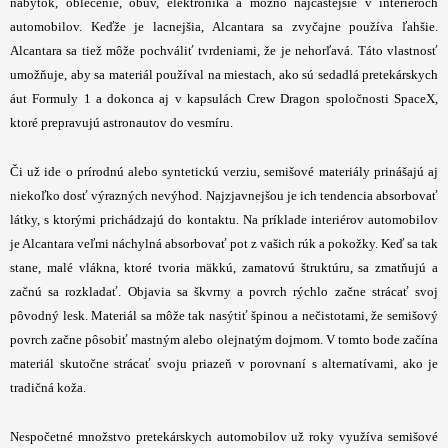
nábytok, oblečenie, obuv, elektronika a možno najčastejšie v interiéroch
automobilov. Keďže je lacnejšia, Alcantara sa zvyčajne používa ľahšie.
Alcantara sa tiež môže pochváliť tvrdeniami, že je nehorľavá. Táto vlastnosť
umožňuje, aby sa materiál používal na miestach, ako sú sedadlá pretekárskych
áut Formuly 1 a dokonca aj v kapsulách Crew Dragon spoločnosti SpaceX,
ktoré prepravujú astronautov do vesmíru.
Či už ide o prírodnú alebo syntetickú verziu, semišové materiály prinášajú aj
niekoľko dosť výrazných nevýhod. Najzjavnejšou je ich tendencia absorbovať
látky, s ktorými prichádzajú do kontaktu. Na príklade interiérov automobilov
je Alcantara veľmi náchylná absorbovať pot z vašich rúk a pokožky. Keď sa tak
stane, malé vlákna, ktoré tvoria mäkkú, zamatovú štruktúru, sa zmatňujú a
začnú sa rozkladať. Objavia sa škvrny a povrch rýchlo začne strácať svoj
pôvodný lesk. Materiál sa môže tak nasýtiť špinou a nečistotami, že semišový
povrch začne pôsobiť mastným alebo olejnatým dojmom. V tomto bode začína
materiál skutočne strácať svoju priazeň v porovnaní s alternatívami, ako je
tradičná koža.
Nespočetné množstvo pretekárskych automobilov už roky využíva semišové