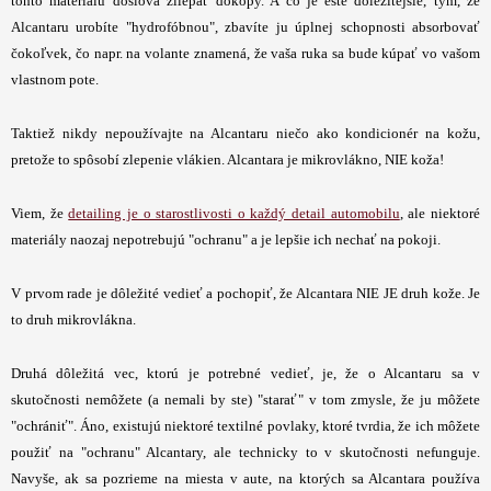
tohto materiálu doslova zliepať dokopy. A čo je ešte dôležitejšie, tým, že
Alcantaru urobíte "hydrofóbnou", zbavíte ju úplnej schopnosti absorbovať
čokoľvek, čo napr. na volante znamená, že vaša ruka sa bude kúpať vo vašom
vlastnom pote.
Taktiež nikdy nepoužívajte na Alcantaru niečo ako kondicionér na kožu,
pretože to spôsobí zlepenie vlákien. Alcantara je mikrovlákno, NIE koža!
Viem, že
detailing je o starostlivosti o každý detail automobilu
, ale niektoré
materiály naozaj nepotrebujú "ochranu" a je lepšie ich nechať na pokoji.
V prvom rade je dôležité vedieť a pochopiť, že Alcantara NIE JE druh kože. Je
to druh mikrovlákna.
Druhá dôležitá vec, ktorú je potrebné vedieť, je, že o Alcantaru sa v
skutočnosti nemôžete (a nemali by ste) "starať" v tom zmysle, že ju môžete
"ochrániť". Áno, existujú niektoré textilné povlaky, ktoré tvrdia, že ich môžete
použiť na "ochranu" Alcantary, ale technicky to v skutočnosti nefunguje.
Navyše, ak sa pozrieme na miesta v aute, na ktorých sa Alcantara používa