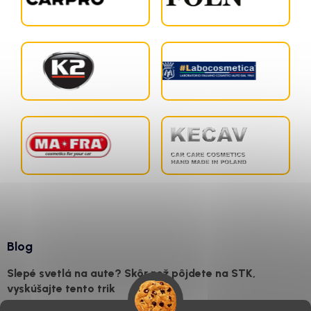
Blog
Slepé svetlá na aute? Skôr než pôjdete na STK,
vyskúšajte tento trik