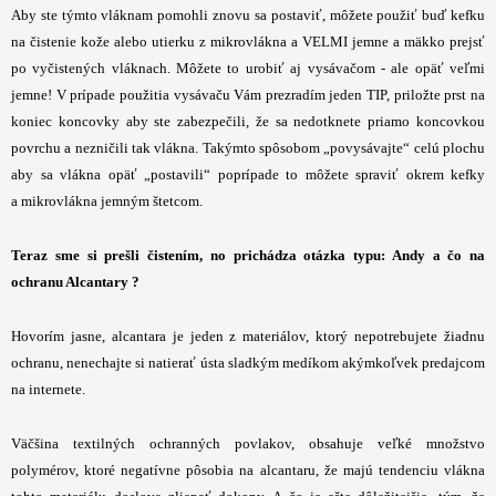
Aby ste týmto vláknam pomohli znovu sa postaviť, môžete použiť buď kefku
na čistenie kože alebo utierku z mikrovlákna a VELMI jemne a mäkko prejsť
po vyčistených vláknach. Môžete to urobiť aj vysávačom - ale opäť veľmi
jemne! V prípade použitia vysávaču Vám prezradím jeden TIP, priložte prst na
koniec koncovky aby ste zabezpečili, že sa nedotknete priamo koncovkou
povrchu a nezničili tak vlákna. Takýmto spôsobom „povysávajte“ celú plochu
aby sa vlákna opäť „postavili“ poprípade to môžete spraviť okrem kefky
a mikrovlákna jemným štetcom.
Teraz sme si prešli čistením, no prichádza otázka typu: Andy a čo na
ochranu Alcantary ?
Hovorím jasne, alcantara je jeden z materiálov, ktorý nepotrebujete žiadnu
ochranu, nenechajte si natierať ústa sladkým medíkom akýmkoľvek predajcom
na internete.
Väčšina textilných ochranných povlakov, obsahuje veľké množstvo
polymérov, ktoré negatívne pôsobia na alcantaru, že majú tendenciu vlákna