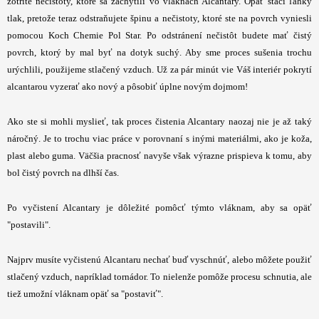
zotrite nečistoty, ktoré sa zachytili vo vláknach Alcantary. Opäť stačí ľahký
tlak, pretože teraz odstraňujete špinu a nečistoty, ktoré ste na povrch vyniesli
pomocou Koch Chemie Pol Star. Po odstránení nečistôt budete mať čistý
povrch, ktorý by mal byť na dotyk suchý. Aby sme proces sušenia trochu
urýchlili, použijeme stlačený vzduch. Už za pár minút vie Váš interiér pokrytí
alcantarou vyzerať ako nový a pôsobiť úplne novým dojmom!
Ako ste si mohli myslieť, tak proces čistenia Alcantary naozaj nie je až taký
náročný. Je to trochu viac práce v porovnaní s inými materiálmi, ako je koža,
plast alebo guma. Väčšia pracnosť navyše však výrazne prispieva k tomu, aby
bol čistý povrch na dlhší čas.
Po vyčistení Alcantary je dôležité pomôcť týmto vláknam, aby sa opäť
"postavili".
Najprv musíte vyčistenú Alcantaru nechať buď vyschnúť, alebo môžete použiť
stlačený vzduch, napríklad tornádor. To nielenže pomôže procesu schnutia, ale
tiež umožní vláknam opäť sa "postaviť".