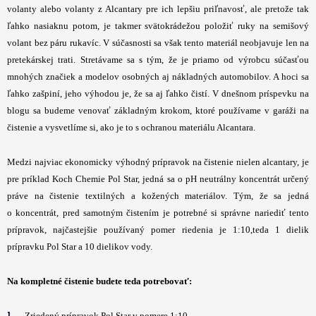
volanty alebo volanty z Alcantary pre ich lepšiu priľnavosť, ale pretože tak
ľahko nasiaknu potom, je takmer svätokrádežou položiť ruky na semišový
volant bez páru rukavíc. V súčasnosti sa však tento materiál neobjavuje len na
pretekárskej trati. Stretávame sa s tým, že je priamo od výrobcu súčasťou
mnohých značiek a modelov osobných aj nákladných automobilov. A hoci sa
ľahko zašpiní, jeho výhodou je, že sa aj ľahko čistí. V dnešnom príspevku na
blogu sa budeme venovať základným krokom, ktoré používame v garáži na
čistenie a vysvetlíme si, ako je to s ochranou materiálu Alcantara.
Medzi najviac ekonomicky výhodný prípravok na čistenie nielen alcantary, je
pre príklad Koch Chemie Pol Star, jedná sa o pH neutrálny koncentrát určený
práve na čistenie textilných a kožených materiálov. Tým, že sa jedná
o koncentrát, pred samotným čistením je potrebné si správne nariediť tento
prípravok, najčastejšie používaný pomer riedenia je 1:10,teda 1 dielik
prípravku Pol Star a 10 dielikov vody.
Na kompletné čistenie budete teda potrebovať:
Zriedený prípravok Pol Star v pomere 1:10