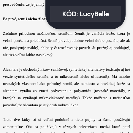
presvedčeniu, že je jemný, v skutočnosti je pomerne robustný.
KÓD:
LucyBelle
Po prvé, semiš alebo Alcantara. Čo sú to a v čom sa líšia?
Začnime prírodnou možnosťou; semišom. Semiš je variácia kože, ktorá je
veľmi porézna a priedušná. Semiš pravdepodobne veľmi dobre poznáte, ale ak
nie, poskytuje mäkký, chlpatý & textúrovaný povrch. Je pružný aj poddajný,
ale tiež veľmi ľahko nasiakavý.
Alcantara je obchodný názov semišovej, syntetickej alternatívy (existujú aj iné
verzie syntetického semišu, a to mikrosemiš alebo ultrasemiš). Má mnoho
rovnakých vlastností ako prírodný semiš, ale namiesto z hovädzej kože sa
alcantara vyrába zo zmesi polyesteru a polyamidu (rovnaké materiály, z
ktorých sa vyrábajú mikrovláknové uteráky). Takže môžeme s určitosťou
povedať, že Alcantara je istý druh mikrovlákna.
Tieto dve látky sú si veľmi podobné a tieto pojmy sa často používajú
zameniteľne. Oba sa používajú v rôznych odvetviach, medzi ktoré patrí