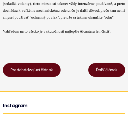
(sedadlá, volanty), tieto miesta sú takmer vždy intenzívne používané, a preto
dochádza k veľkému mechanickému oderu, čo je ďalší dôvod, prečo tam nemá
zmysel používať "ochranný povlak", pretože sa takmer okamžite "odrú".
Vzhľadom na to všetko je v skutočnosti najlepšie Alcantaru len čistiť.
Predchádzajúci článok
Ďalší článok
Z
á
Instagram
p
ä
t
i