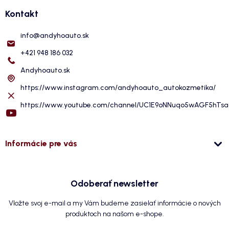
Kontakt
info
@
andyhoauto.sk
+421 948 186 032
Andyhoauto.sk
https://www.instagram.com/andyhoauto_autokozmetika/
https://www.youtube.com/channel/UC1E9oNNuqo5wAGF5hTs
Informácie pre vás
Odoberať newsletter
Vložte svoj e-mail a my Vám budeme zasielať informácie o nových
produktoch na našom e-shope.