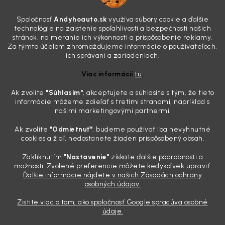
7.8.2026
Všimli ste si, že vaše auto vyzerá o päť rokov staršie, než v
Spoločnosť
Andyhoauto.sk
využíva súbory cookie a ďalšie
skutočnosti je? Často za to môžu práve „slepé“ svetlomety. Ten
technológie na zaistenie spoľahlivosti a bezpečnosti našich
mliečny, drsný povrch nie je len estetická vada. Keď slnko a soľ urobia
stránok, na meranie ich výkonnosti a prispôsobenie reklamy.
svoje, plexisklo začne svetlo rozptyľovať namiesto to...
Za týmto účelom zhromažďujeme informácie o používateľoch,
Zabudnite na handru. Ak chcete mať auto naozaj čisté,
ich správaní a zariadeniach.
potrebujete tento nástroj za pár eur
Viac informácií
tu
.
4.8.2026
Ak zvolíte
"Súhlasím
"
, akceptujete a súhlasíte s tým, že tieto
Poznáte ten moment. Vonku svieti slnko, vy sedíte v čerstvo
informácie môžeme zdieľať s tretími stranami, napríklad s
„upratanom“ aute, no pri pohľade na palubnú dosku vás ide poraziť. V
našimi marketingovými partnermi.
mriežkach ventilácie, okolo tlačidiel a v švíkoch sedačiek na vás stále
drzo pozerá prach. Handra ani vysávač tam jednodu...
Ak zvolíte
"Odmietnuť"
, budeme používať iba nevyhnutné
Detailing nemusí stáť výplatu: 5 kúskov autokozmetiky,
cookies a žiaľ, nedostanete žiaden prispôsobený obsah.
ktoré sa teraz reálne oplatia
Zakliknutím
"Nastavenie"
získate ďalšie podrobnosti a
31.7.2026
možnosti. Zvolené preferencie môžete kedykoľvek upraviť.
Ďalšie informácie nájdete v našich Zásadách ochrany
Sobotné ráno, káva v ruke a pred vami zaprášená kapota. Pre
osobných údajov.
niekoho nuda, pre nás najlepší relax. Lenže keď si v košíku spočítate
všetky tie fľaštičky, šampóny a utierky, výsledná suma vie poriadne
Zistite viac o tom, ako spoločnosť Google spracúva osobné
pokaziť náladu. Dobrá správa je, že aj profi výbava ...
údaje.