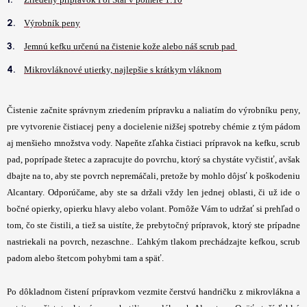
Výrobník peny
Jemnú kefku určenú na čistenie kože alebo náš scrub pad
Mikrovláknové utierky, najlepšie s krátkym vláknom
Čistenie začnite správnym zriedením prípravku a naliatím do výrobníku peny,
pre vytvorenie čistiacej peny a docielenie nižšej spotreby chémie z tým pádom
aj menšieho množstva vody. Napeňte zľahka čistiaci prípravok na kefku, scrub
pad, poprípade štetec a zapracujte do povrchu, ktorý sa chystáte vyčistiť, avšak
dbajte na to, aby ste povrch nepremáčali, pretože by mohlo dôjsť k poškodeniu
Alcantary. Odporúčame, aby ste sa držali vždy len jednej oblasti, či už ide o
bočné opierky, opierku hlavy alebo volant. Pomôže Vám to udržať si prehľad o
tom, čo ste čistili, a tiež sa uistíte, že prebytočný prípravok, ktorý ste prípadne
nastriekali na povrch, nezaschne.. Ľahkým tlakom prechádzajte kefkou, scrub
padom alebo štetcom pohybmi tam a späť.
Po dôkladnom čistení prípravkom vezmite čerstvú handričku z mikrovlákna a