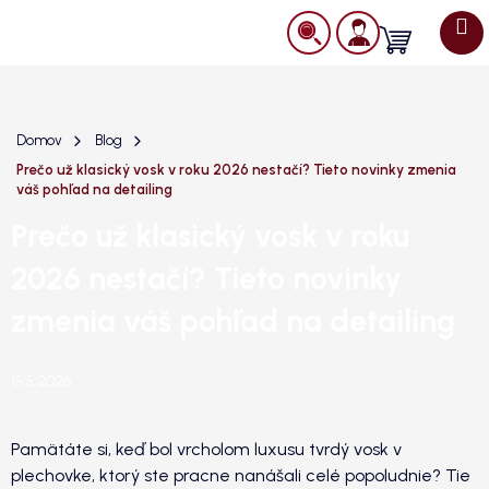
Prejsť
na
Nákupný
obsah
košík
Domov
Blog
Prečo už klasický vosk v roku 2026 nestačí? Tieto novinky zmenia
váš pohľad na detailing
Prečo už klasický vosk v roku
2026 nestačí? Tieto novinky
zmenia váš pohľad na detailing
15.5.2026
Pamätáte si, keď bol vrcholom luxusu tvrdý vosk v
plechovke, ktorý ste pracne nanášali celé popoludnie? Tie