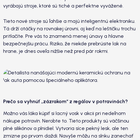
vyrábajú stroje, ktoré sú tiché a perfektne vyvážené.
Tieto nové stroje sú ľahšie a majú inteligentnú elektroniku.
Tá drží otáčky na rovnakej úrovni, aj keď na leštičku trochu
pritlačíte. Pre vás to znamená menej únavy a hlavne
bezpečnejšiu prácu. Riziko, že niekde prebrúsite lak na
hrane, je dnes oveľa nižšie než pred pár rokmi.
Prečo sa vyhnúť „zázrakom“ z regálov v potravinách?
Možno vás láka kúpiť si lacný vosk v akcii pri nedeľnom
nákupe potravín. Nerobte to. Tieto produkty sú väčšinou
plné silikónov a plnidiel. Vytvoria síce pekný lesk, ale ten
zmizne po prvom daždi. Navyše môžu na slnku zanechať