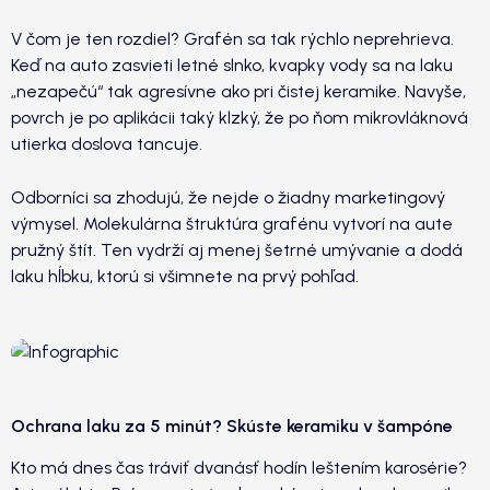
V čom je ten rozdiel? Grafén sa tak rýchlo neprehrieva.
Keď na auto zasvieti letné slnko, kvapky vody sa na laku
„nezapečú“ tak agresívne ako pri čistej keramike. Navyše,
povrch je po aplikácii taký klzký, že po ňom mikrovláknová
utierka doslova tancuje.
Odborníci sa zhodujú, že nejde o žiadny marketingový
výmysel. Molekulárna štruktúra grafénu vytvorí na aute
pružný štít. Ten vydrží aj menej šetrné umývanie a dodá
laku hĺbku, ktorú si všimnete na prvý pohľad.
Ochrana laku za 5 minút? Skúste keramiku v šampóne
Kto má dnes čas tráviť dvanásť hodín leštením karosérie?