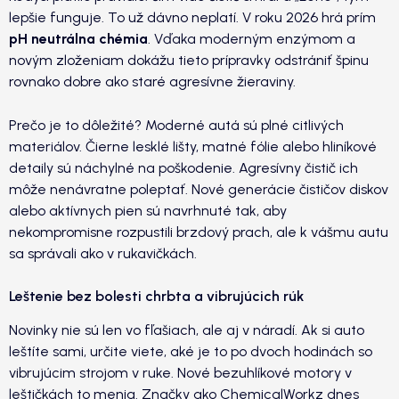
lepšie funguje. To už dávno neplatí. V roku 2026 hrá prím
pH neutrálna chémia
. Vďaka moderným enzýmom a
novým zloženiam dokážu tieto prípravky odstrániť špinu
rovnako dobre ako staré agresívne žieraviny.
Prečo je to dôležité? Moderné autá sú plné citlivých
materiálov. Čierne lesklé lišty, matné fólie alebo hliníkové
detaily sú náchylné na poškodenie. Agresívny čistič ich
môže nenávratne poleptať. Nové generácie čističov diskov
alebo aktívnych pien sú navrhnuté tak, aby
nekompromisne rozpustili brzdový prach, ale k vášmu autu
sa správali ako v rukavičkách.
Leštenie bez bolesti chrbta a vibrujúcich rúk
Novinky nie sú len vo fľašiach, ale aj v náradí. Ak si auto
leštíte sami, určite viete, aké je to po dvoch hodinách so
vibrujúcim strojom v ruke. Nové bezuhlíkové motory v
leštičkách to menia. Značky ako ChemicalWorkz dnes