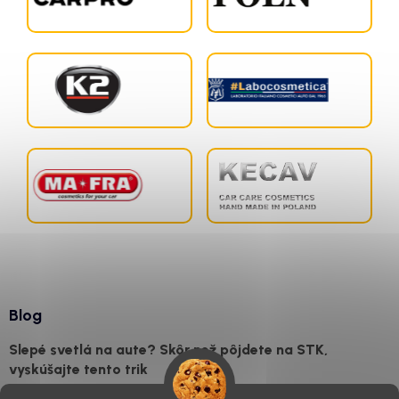
Blog
Slepé svetlá na aute? Skôr než pôjdete na STK,
vyskúšajte tento trik