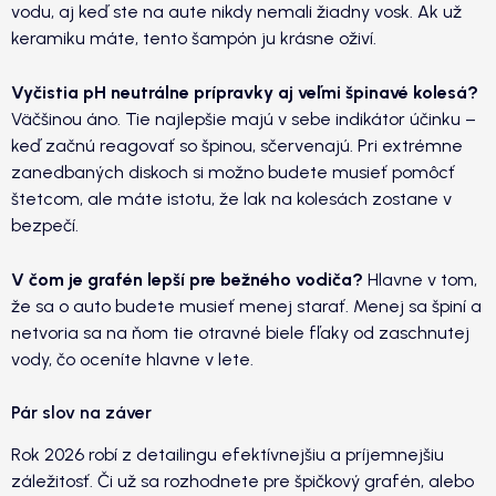
vodu, aj keď ste na aute nikdy nemali žiadny vosk. Ak už
keramiku máte, tento šampón ju krásne oživí.
Vyčistia pH neutrálne prípravky aj veľmi špinavé kolesá?
Väčšinou áno. Tie najlepšie majú v sebe indikátor účinku –
keď začnú reagovať so špinou, sčervenajú. Pri extrémne
zanedbaných diskoch si možno budete musieť pomôcť
štetcom, ale máte istotu, že lak na kolesách zostane v
bezpečí.
V čom je grafén lepší pre bežného vodiča?
Hlavne v tom,
že sa o auto budete musieť menej starať. Menej sa špiní a
netvoria sa na ňom tie otravné biele fľaky od zaschnutej
vody, čo oceníte hlavne v lete.
Pár slov na záver
Rok 2026 robí z detailingu efektívnejšiu a príjemnejšiu
záležitosť. Či už sa rozhodnete pre špičkový grafén, alebo