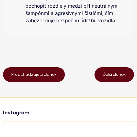
pochopiť rozdiely medzi pH neutrálnymi
šampónmi a agresívnymi čističmi, čím
zabezpečuje bezpečnú údržbu vozidla.
Predchádzajúci článok
Ďalší článok
Z
á
Instagram
p
ä
t
i