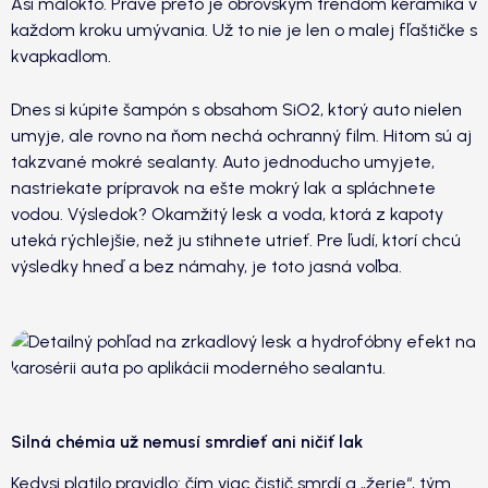
Asi málokto. Práve preto je obrovským trendom keramika v
každom kroku umývania. Už to nie je len o malej fľaštičke s
kvapkadlom.
Dnes si kúpite šampón s obsahom SiO2, ktorý auto nielen
umyje, ale rovno na ňom nechá ochranný film. Hitom sú aj
takzvané mokré sealanty. Auto jednoducho umyjete,
nastriekate prípravok na ešte mokrý lak a spláchnete
vodou. Výsledok? Okamžitý lesk a voda, ktorá z kapoty
uteká rýchlejšie, než ju stihnete utrieť. Pre ľudí, ktorí chcú
výsledky hneď a bez námahy, je toto jasná voľba.
Silná chémia už nemusí smrdieť ani ničiť lak
Kedysi platilo pravidlo: čím viac čistič smrdí a „žerie“, tým