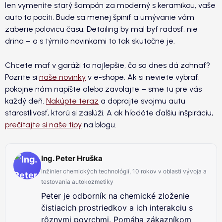
len vymeníte starý šampón za moderný s keramikou, vaše
auto to pocíti. Bude sa menej špiniť a umývanie vám
zaberie polovicu času. Detailing by mal byť radosť, nie
drina – a s týmito novinkami to tak skutočne je.
Chcete mať v garáži to najlepšie, čo sa dnes dá zohnať?
Pozrite si
naše novinky
v e-shope. Ak si neviete vybrať,
pokojne nám napíšte alebo zavolajte – sme tu pre vás
každý deň.
Nakúpte teraz
a doprajte svojmu autu
starostlivosť, ktorú si zaslúži. A ak hľadáte ďalšiu inšpiráciu,
prečítajte si naše tipy
na blogu.
Ing. Peter Hruška
Inžinier chemických technológií, 10 rokov v oblasti vývoja a
testovania autokozmetiky
Peter je odborník na chemické zloženie
čistiacich prostriedkov a ich interakciu s
rôznymi povrchmi. Pomáha zákazníkom