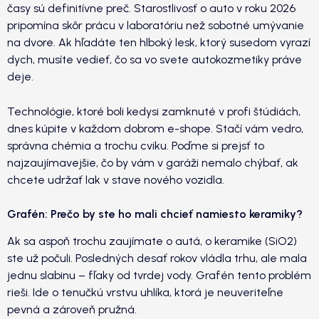
časy sú definitívne preč. Starostlivosť o auto v roku 2026
pripomína skôr prácu v laboratóriu než sobotné umývanie
na dvore. Ak hľadáte ten hlboký lesk, ktorý susedom vyrazí
dych, musíte vedieť, čo sa vo svete autokozmetiky práve
deje.
Technológie, ktoré boli kedysi zamknuté v profi štúdiách,
dnes kúpite v každom dobrom e-shope. Stačí vám vedro,
správna chémia a trochu cviku. Poďme si prejsť to
najzaujímavejšie, čo by vám v garáži nemalo chýbať, ak
chcete udržať lak v stave nového vozidla.
Grafén: Prečo by ste ho mali chcieť namiesto keramiky?
Ak sa aspoň trochu zaujímate o autá, o keramike (SiO2)
ste už počuli. Posledných desať rokov vládla trhu, ale mala
jednu slabinu – fľaky od tvrdej vody. Grafén tento problém
rieši. Ide o tenučkú vrstvu uhlíka, ktorá je neuveriteľne
pevná a zároveň pružná.