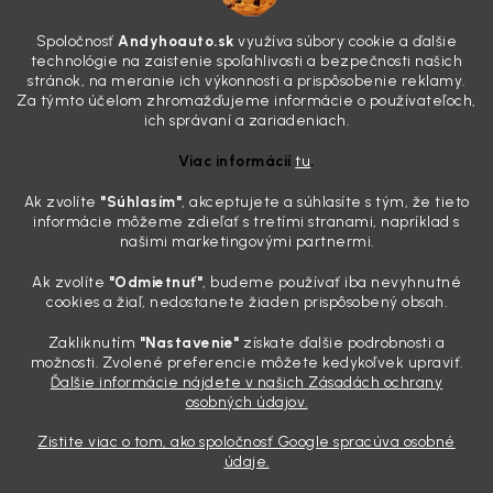
7.8.2026
Všimli ste si, že vaše auto vyzerá o päť rokov staršie, než v
Spoločnosť
Andyhoauto.sk
využíva súbory cookie a ďalšie
skutočnosti je? Často za to môžu práve „slepé“ svetlomety. Ten
technológie na zaistenie spoľahlivosti a bezpečnosti našich
mliečny, drsný povrch nie je len estetická vada. Keď slnko a soľ urobia
stránok, na meranie ich výkonnosti a prispôsobenie reklamy.
svoje, plexisklo začne svetlo rozptyľovať namiesto to...
Za týmto účelom zhromažďujeme informácie o používateľoch,
Zabudnite na handru. Ak chcete mať auto naozaj čisté,
ich správaní a zariadeniach.
potrebujete tento nástroj za pár eur
Viac informácií
tu
.
4.8.2026
Ak zvolíte
"Súhlasím
"
, akceptujete a súhlasíte s tým, že tieto
Poznáte ten moment. Vonku svieti slnko, vy sedíte v čerstvo
informácie môžeme zdieľať s tretími stranami, napríklad s
„upratanom“ aute, no pri pohľade na palubnú dosku vás ide poraziť. V
našimi marketingovými partnermi.
mriežkach ventilácie, okolo tlačidiel a v švíkoch sedačiek na vás stále
drzo pozerá prach. Handra ani vysávač tam jednodu...
Ak zvolíte
"Odmietnuť"
, budeme používať iba nevyhnutné
Detailing nemusí stáť výplatu: 5 kúskov autokozmetiky,
cookies a žiaľ, nedostanete žiaden prispôsobený obsah.
ktoré sa teraz reálne oplatia
Zakliknutím
"Nastavenie"
získate ďalšie podrobnosti a
31.7.2026
možnosti. Zvolené preferencie môžete kedykoľvek upraviť.
Ďalšie informácie nájdete v našich Zásadách ochrany
Sobotné ráno, káva v ruke a pred vami zaprášená kapota. Pre
osobných údajov.
niekoho nuda, pre nás najlepší relax. Lenže keď si v košíku spočítate
všetky tie fľaštičky, šampóny a utierky, výsledná suma vie poriadne
Zistite viac o tom, ako spoločnosť Google spracúva osobné
pokaziť náladu. Dobrá správa je, že aj profi výbava ...
údaje.