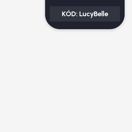
KÓD:
LucyBelle