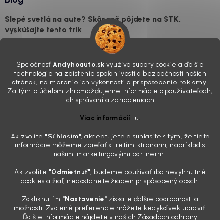
Slepé svetlá na aute? Skôr než pôjdete na STK,
vyskúšajte tento trik
7.8.2026
Všimli ste si, že vaše auto vyzerá o päť rokov staršie, než v
Spoločnosť
Andyhoauto.sk
využíva súbory cookie a ďalšie
skutočnosti je? Často za to môžu práve „slepé“ svetlomety. Ten
technológie na zaistenie spoľahlivosti a bezpečnosti našich
mliečny, drsný povrch nie je len estetická vada. Keď slnko a soľ urobia
stránok, na meranie ich výkonnosti a prispôsobenie reklamy.
svoje, plexisklo začne svetlo rozptyľovať namiesto to...
Za týmto účelom zhromažďujeme informácie o používateľoch,
Zabudnite na handru. Ak chcete mať auto naozaj čisté,
ich správaní a zariadeniach.
potrebujete tento nástroj za pár eur
Viac informácií
tu
.
4.8.2026
Ak zvolíte
"Súhlasím
"
, akceptujete a súhlasíte s tým, že tieto
Poznáte ten moment. Vonku svieti slnko, vy sedíte v čerstvo
informácie môžeme zdieľať s tretími stranami, napríklad s
„upratanom“ aute, no pri pohľade na palubnú dosku vás ide poraziť. V
našimi marketingovými partnermi.
mriežkach ventilácie, okolo tlačidiel a v švíkoch sedačiek na vás stále
drzo pozerá prach. Handra ani vysávač tam jednodu...
Ak zvolíte
"Odmietnuť"
, budeme používať iba nevyhnutné
Detailing nemusí stáť výplatu: 5 kúskov autokozmetiky,
cookies a žiaľ, nedostanete žiaden prispôsobený obsah.
ktoré sa teraz reálne oplatia
Zakliknutím
"Nastavenie"
získate ďalšie podrobnosti a
31.7.2026
možnosti. Zvolené preferencie môžete kedykoľvek upraviť.
Ďalšie informácie nájdete v našich Zásadách ochrany
Sobotné ráno, káva v ruke a pred vami zaprášená kapota. Pre