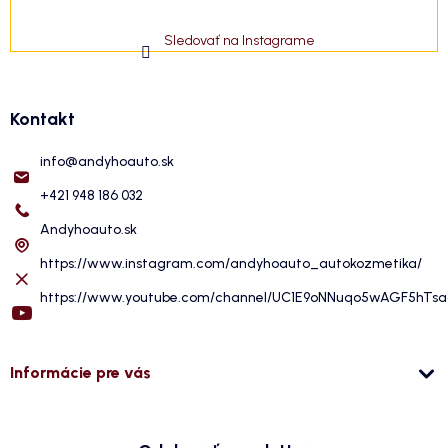
Sledovať na Instagrame
Kontakt
info
@
andyhoauto.sk
+421 948 186 032
Andyhoauto.sk
https://www.instagram.com/andyhoauto_autokozmetika/
https://www.youtube.com/channel/UC1E9oNNuqo5wAGF5hTs
Informácie pre vás