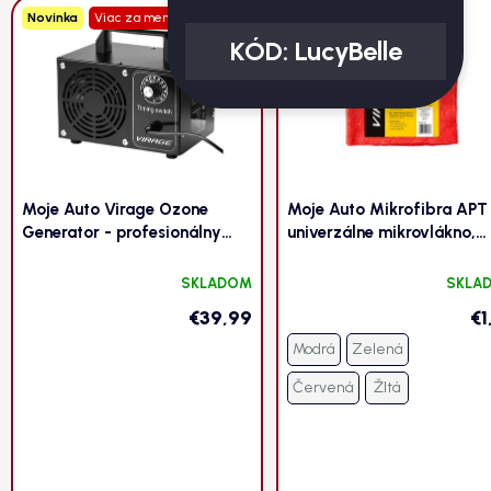
Novinka
Viac za menej
Novinka
Viac za menej
KÓD:
LucyBelle
Moje Auto Virage Ozone
Moje Auto Mikrofibra APT
Generator - profesionálny
univerzálne mikrovlákno,
generátor ozónu 60 000
40x40cm, 280gsm
mg/h – dezinfekcia a
SKLADOM
SKLA
neutralizácia zápachu
€39,99
€1
Modrá
Zelená
Červená
Žltá