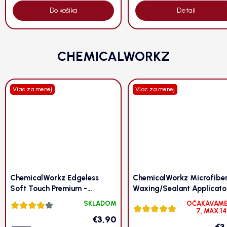
Do košíka
Detail
CHEMICALWORKZ
Viac za menej
Viac za menej
ChemicalWorkz Edgeless
ChemicalWorkz Microfibe
Soft Touch Premium -
Waxing/Sealant Applicato
mikrovlákno, 500gsm,
mikrovláknový aplikátor, 2
SKLADOM
OČAKÁVAME
Priemerné
Priemerné
40x40cm
v balení
7, MAX 14
hodnotenie
€3,90
hodnotenie
produktu