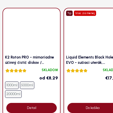
Tip
Viac za menej
K2 Roton PRO - mimoriadne
Liquid Elements Black Hol
účinný čistič diskov /
EVO - sušiaci uterák,
odstraňovač vzdušnej hrdze z
50x80cm, 1400GSM
SKLADOM
SKLA
Priemerné
Priemerné
laku
hodnotenie
hodnotenie
od
€8,29
€17
produktu
produktu
1000ml
5000ml
je
je
4,9
4,9
20000ml
z 5
z 5
hviezdičiek.
hviezdičiek.
Detail
Do košíka