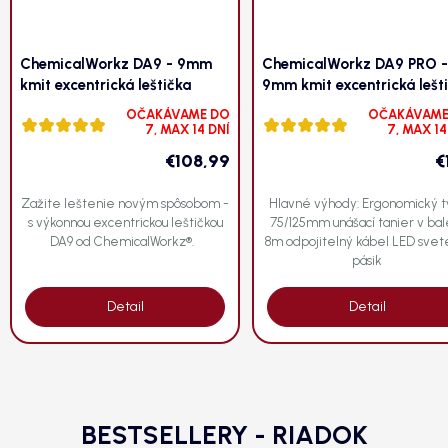
ChemicalWorkz DA9 - 9mm
ChemicalWorkz DA9 PRO -
kmit excentrická leštička
9mm kmit excentrická lešt
OČAKÁVAME DO
OČAKÁVAME
Priemerné
Priemerné
7, MAX 14 DNÍ
7, MAX 14
hodnotenie
hodnotenie
€108,99
€
produktu
produktu
je
je
5,0
5,0
Zažite leštenie novým spôsobom -
Hlavné výhody: Ergonomický t
z 5
s výkonnou excentrickou leštičkou
z 5
75/125mm unášací tanier v bal
DA9 od ChemicalWorkz®.
8m odpojitelný kábel LED svet
hviezdičiek.
hviezdičiek.
pásik
Detail
Detail
BESTSELLERY - RIADOK