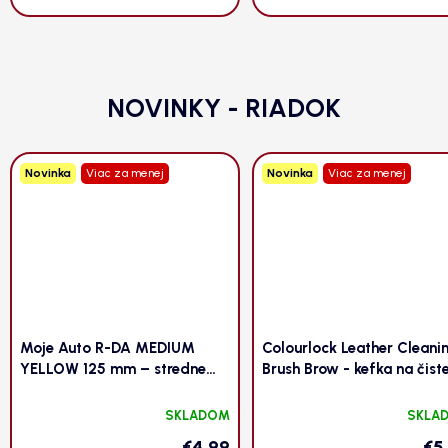
NOVINKY - RIADOK
Novinka
Viac za menej
Novinka
Viac za menej
Moje Auto R-DA MEDIUM
Colourlock Leather Cleani
YELLOW 125 mm – stredne
Brush Brow - kefka na čist
tvrdý leštiaci kotúč na
kože
korekciu a finiš
SKLADOM
SKLA
€4,99
€5