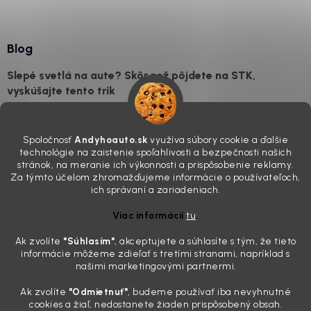
Blog
Slepé svetlá na aute? Skôr než pôjdete na STK,
vyskúšajte tento trik
7.8.2026
Všimli ste si, že vaše auto vyzerá o päť rokov staršie, než v
Spoločnosť
Andyhoauto.sk
využíva súbory cookie a ďalšie
skutočnosti je? Často za to môžu práve „slepé“ svetlomety. Ten
technológie na zaistenie spoľahlivosti a bezpečnosti našich
mliečny, drsný povrch nie je len estetická vada. Keď slnko a soľ urobia
stránok, na meranie ich výkonnosti a prispôsobenie reklamy.
svoje, plexisklo začne svetlo rozptyľovať namiesto to...
Za týmto účelom zhromažďujeme informácie o používateľoch,
Zabudnite na handru. Ak chcete mať auto naozaj čisté,
ich správaní a zariadeniach.
potrebujete tento nástroj za pár eur
Viac informácií
tu
.
4.8.2026
Ak zvolíte
"Súhlasím
"
, akceptujete a súhlasíte s tým, že tieto
Poznáte ten moment. Vonku svieti slnko, vy sedíte v čerstvo
informácie môžeme zdieľať s tretími stranami, napríklad s
„upratanom“ aute, no pri pohľade na palubnú dosku vás ide poraziť. V
našimi marketingovými partnermi.
mriežkach ventilácie, okolo tlačidiel a v švíkoch sedačiek na vás stále
drzo pozerá prach. Handra ani vysávač tam jednodu...
Ak zvolíte
"Odmietnuť"
, budeme používať iba nevyhnutné
Detailing nemusí stáť výplatu: 5 kúskov autokozmetiky,
cookies a žiaľ, nedostanete žiaden prispôsobený obsah.