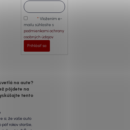
Vložením e-
mailu súhlasíte s
podmienkami ochrany
osobných údajov
Prihlásiť sa
svetlá na aute?
ež pôjdete na
yskúšajte tento
6
te si, že vaše auto
 päť rokov staršie,