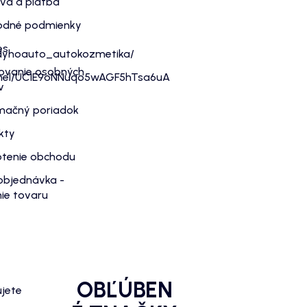
va a platba
dné podmienky
es
dyhoauto_autokozmetika/
ovanie osobných
nnel/UC1E9oNNuqo5wAGF5hTsa6uA
v
mačný poriadok
kty
tenie obchodu
objednávka -
ie tovaru
OBĽÚBEN
ujete