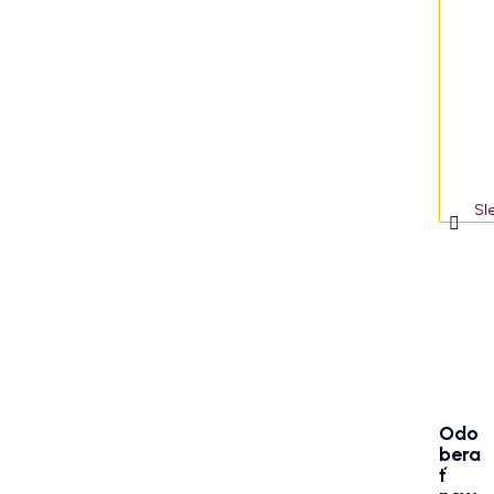
i
e
Sl
Odo
bera
ť