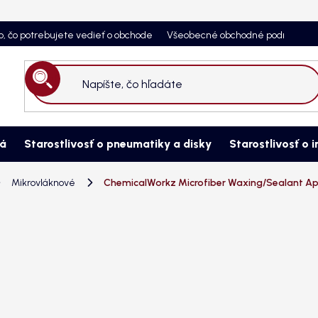
o, čo potrebujete vedieť o obchode
Všeobecné obchodné podmienky
Hľadať
ná
Starostlivosť o pneumatiky a disky
Starostlivosť o i
Mikrovláknové
ChemicalWorkz Microfiber Waxing/Sealant Appl