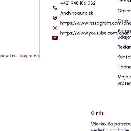
Dopra
+421 948 186 032
Obcho
Andyhoauto.sk
Cooki
https://www.instagram.com/an
Sprac
https://www.youtube.com/cha
údajo
Rekla
edovať na Instagrame
Konta
Hodno
Moja 
vráten
O nás
Všetko, čo potreb
vedieť o obchode