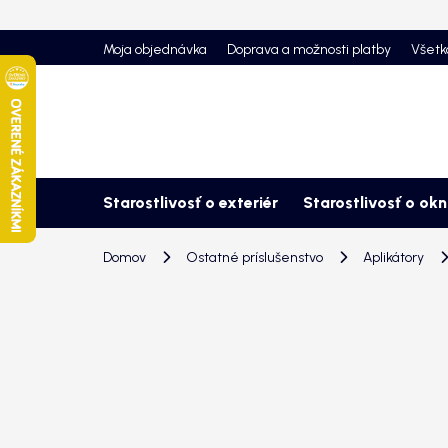
Prejsť
na
Moja objednávka
Doprava a možnosti platby
Všetk
obsah
Starostlivosť o exteriér
Starostlivosť o ok
Domov
Ostatné príslušenstvo
Aplikátory