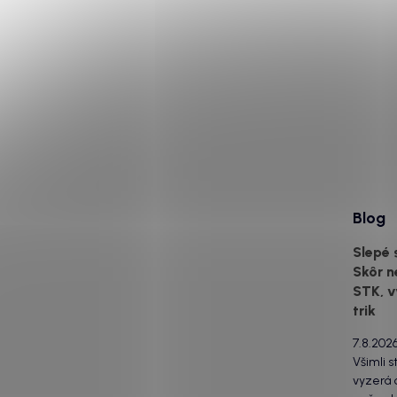
Blog
Slepé 
Skôr n
STK, v
trik
7.8.202
Všimli s
vyzerá o