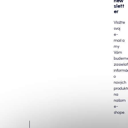
new
slett
er
Vložte
svoj
e-
mail a
my
Vám
budem
zasielať
informá
o
nových
produkt
na
našom
e-
shope.