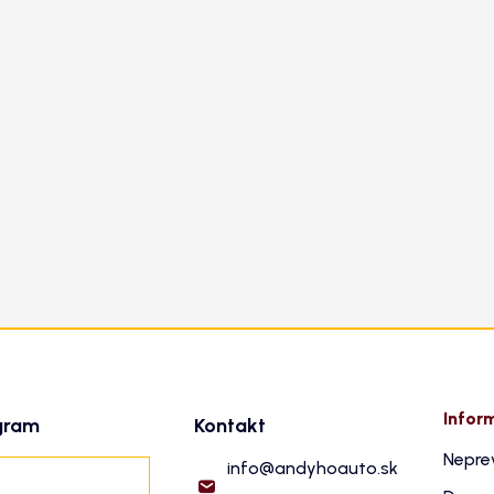
Infor
gram
Kontakt
Nepre
info
@
andyhoauto.sk