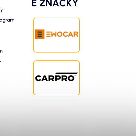
É ZNAČKY
zy
rogram
am
-