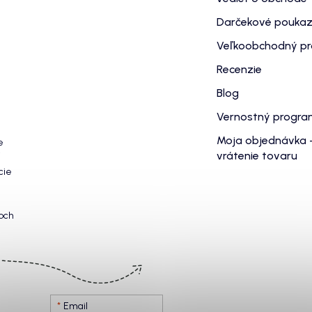
Darčekové pouka
Veľkoobchodný p
Recenzie
Blog
Vernostný progr
Moja objednávka 
e
vrátenie tovaru
cie
och
Email