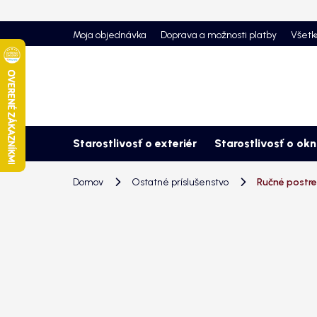
Prejsť
na
Moja objednávka
Doprava a možnosti platby
Všetk
obsah
Starostlivosť o exteriér
Starostlivosť o ok
Domov
Ostatné príslušenstvo
Ručné postr