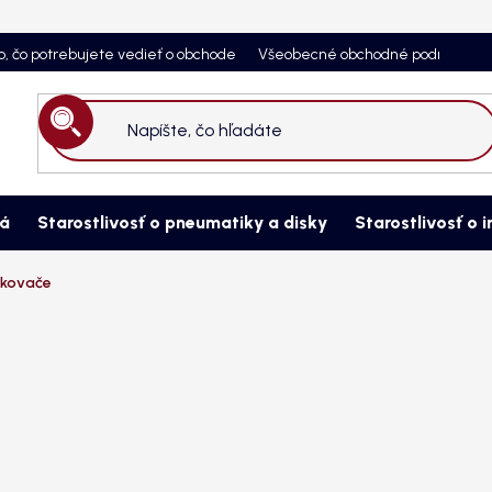
o, čo potrebujete vedieť o obchode
Všeobecné obchodné podmienky
Hľadať
ná
Starostlivosť o pneumatiky a disky
Starostlivosť o i
ekovače