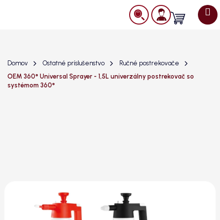
Prejsť
na
Nákupný
obsah
košík
Domov
Ostatné príslušenstvo
Ručné postrekovače
OEM 360° Universal Sprayer - 1,5L univerzálny postrekovač so
systémom 360°