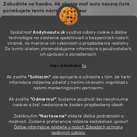
Zabudnite na handru. Ak chcete mať auto naozaj čisté,
potrebujete tento nástroj za pár eur
4.8.2026
Poznáte ten moment. Vonku svieti slnko, vy sedíte v čerstvo
Spoločnosť
Andyhoauto.sk
využíva súbory cookie a ďalšie
„upratanom“ aute, no pri pohľade na palubnú dosku vás ide poraziť. V
technológie na zaistenie spoľahlivosti a bezpečnosti našich
mriežkach ventilácie, okolo tlačidiel a v švíkoch sedačiek na vás stále
stránok, na meranie ich výkonnosti a prispôsobenie reklamy.
drzo pozerá prach. Handra ani vysávač tam jednodu...
Za týmto účelom zhromažďujeme informácie o používateľoch,
Detailing nemusí stáť výplatu: 5 kúskov autokozmetiky,
ich správaní a zariadeniach.
ktoré sa teraz reálne oplatia
Viac informácií
tu
.
31.7.2026
Ak zvolíte
"Súhlasím
"
, akceptujete a súhlasíte s tým, že tieto
Sobotné ráno, káva v ruke a pred vami zaprášená kapota. Pre
informácie môžeme zdieľať s tretími stranami, napríklad s
niekoho nuda, pre nás najlepší relax. Lenže keď si v košíku spočítate
našimi marketingovými partnermi.
všetky tie fľaštičky, šampóny a utierky, výsledná suma vie poriadne
pokaziť náladu. Dobrá správa je, že aj profi výbava ...
Ak zvolíte
"Odmietnuť"
, budeme používať iba nevyhnutné
Zabudnite na šmuhy: 7 overených vychytávok, ktoré z
cookies a žiaľ, nedostanete žiaden prispôsobený obsah.
vášho auta urobia magnet na pohľady
Zakliknutím
"Nastavenie"
získate ďalšie podrobnosti a
28.7.2026
možnosti. Zvolené preferencie môžete kedykoľvek upraviť.
Ďalšie informácie nájdete v našich Zásadách ochrany
Poznáte ten pocit. Sobota ráno, slnko sa oprie do laku a vy namiesto
osobných údajov.
radosti vidíte len šedý povlak, zaschnuté kvapky a kolesá čierne od