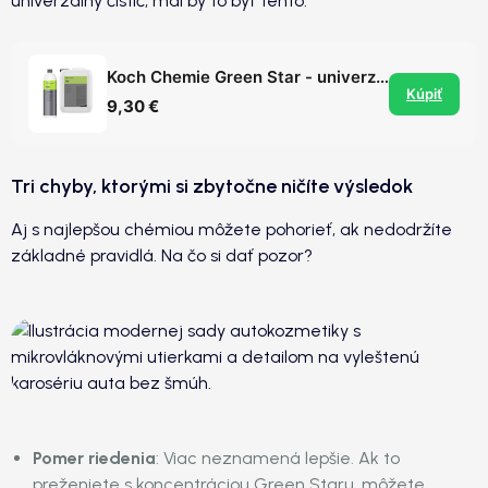
univerzálny čistič, mal by to byť tento.
Koch Chemie Green Star - univerzálny čistič
Kúpiť
9,30 €
Tri chyby, ktorými si zbytočne ničíte výsledok
Aj s najlepšou chémiou môžete pohorieť, ak nedodržíte
základné pravidlá. Na čo si dať pozor?
Pomer riedenia
: Viac neznamená lepšie. Ak to
preženiete s koncentráciou Green Staru, môžete