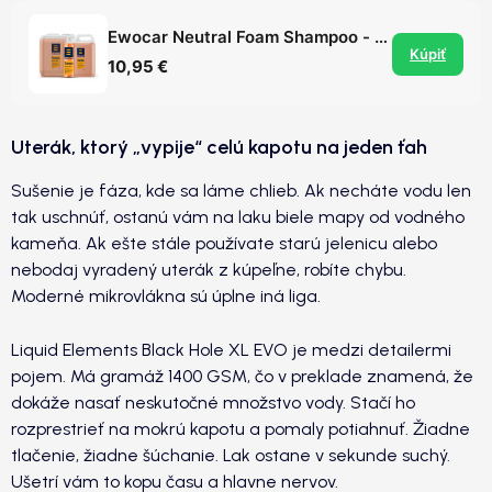
Ewocar Neutral Foam Shampoo - pH neutrálna aktívna pena / šampón
Kúpiť
10,95 €
Uterák, ktorý „vypije“ celú kapotu na jeden ťah
Sušenie je fáza, kde sa láme chlieb. Ak necháte vodu len
tak uschnúť, ostanú vám na laku biele mapy od vodného
kameňa. Ak ešte stále používate starú jelenicu alebo
nebodaj vyradený uterák z kúpeľne, robíte chybu.
Moderné mikrovlákna sú úplne iná liga.
Liquid Elements Black Hole XL EVO je medzi detailermi
pojem. Má gramáž 1400 GSM, čo v preklade znamená, že
dokáže nasať neskutočné množstvo vody. Stačí ho
rozprestrieť na mokrú kapotu a pomaly potiahnuť. Žiadne
tlačenie, žiadne šúchanie. Lak ostane v sekunde suchý.
Ušetrí vám to kopu času a hlavne nervov.