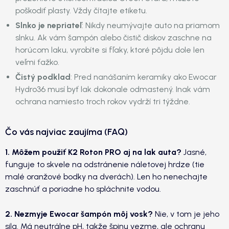
poškodiť plasty. Vždy čítajte etiketu.
Slnko je nepriateľ
: Nikdy neumývajte auto na priamom
slnku. Ak vám šampón alebo čistič diskov zaschne na
horúcom laku, vyrobíte si fľaky, ktoré pôjdu dole len
veľmi ťažko.
Čistý podklad
: Pred nanášaním keramiky ako Ewocar
Hydro36 musí byť lak dokonale odmastený. Inak vám
ochrana namiesto troch rokov vydrží tri týždne.
Čo vás najviac zaujíma (FAQ)
1. Môžem použiť K2 Roton PRO aj na lak auta?
Jasné,
funguje to skvele na odstránenie náletovej hrdze (tie
malé oranžové bodky na dverách). Len ho nenechajte
zaschnúť a poriadne ho spláchnite vodou.
2. Nezmyje Ewocar šampón môj vosk?
Nie, v tom je jeho
sila. Má neutrálne pH, takže špinu vezme, ale ochranu