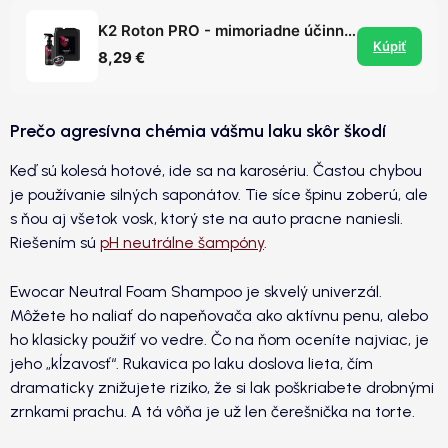
K2 Roton PRO - mimoriadne účinný čistič diskov / odstraňovač vzdušnej hrdze z laku
Kúpiť
8,29 €
Prečo agresívna chémia vášmu laku skôr škodí
Keď sú kolesá hotové, ide sa na karosériu. Častou chybou
je používanie silných saponátov. Tie síce špinu zoberú, ale
s ňou aj všetok vosk, ktorý ste na auto pracne naniesli.
Riešením sú
pH neutrálne šampóny
.
Ewocar Neutral Foam Shampoo je skvelý univerzál.
Môžete ho naliať do napeňovača ako aktívnu penu, alebo
ho klasicky použiť vo vedre. Čo na ňom oceníte najviac, je
jeho „kĺzavosť“. Rukavica po laku doslova lieta, čím
dramaticky znižujete riziko, že si lak poškriabete drobnými
zrnkami prachu. A tá vôňa je už len čerešnička na torte.