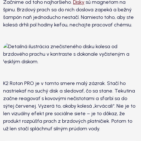
Začnime od toho najhoršieho.
Disky
sú magnetom na
špinu. Brzdový prach sa do nich doslova zapeká a bežný
šampón naň jednoducho nestačí. Namiesto toho, aby ste
kolesá drhli pol hodiny kefou, nechajte pracovať chémiu.
K2 Roton PRO je v tomto smere malý zázrak. Stačí ho
nastriekať na suchý disk a sledovať, čo sa stane. Tekutina
začne reagovať s kovovými nečistotami a sfarbí sa do
sýtej červenej. Vyzerá to, akoby kolesá „krvácali“. Nie je to
len vizuálny efekt pre sociálne siete – je to dôkaz, že
produkt rozpúšťa prach z brzdových platničiek. Potom to
už len stačí spláchnuť silným prúdom vody.