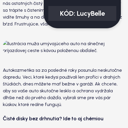
nás ostatných čistý relax. Lenže poznáte to – dve hodiny
sa trápite s čistením, a keď konečne vyjde slnko, na laku
KÓD:
LucyBelle
vidíte šmuhy a na diskoch ostal ten hnusný čierny prach z
bŕzd. Frustrujúce, však?
Autokozmetika sa za posledné roky posunula neskutočne
dopredu. Veci, ktoré kedysi používali len profíci v drahých
štúdiách, dnes môžete mať bežne v garáži. Ak chcete,
aby sa vaše auto skutočne lesklo a ochrana vydržala
dlhšie než do prvého dažďa, vybrali sme pre vás pár
kúskov, ktoré reálne fungujú.
Čisté disky bez drhnutia? Ide to aj chémiou