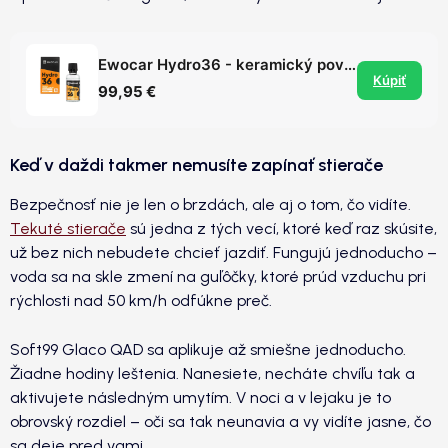
Ewocar Hydro36 - keramický povlak s výdržou až 36 mesiacov
Kúpiť
99,95 €
Keď v daždi takmer nemusíte zapínať stierače
Bezpečnosť nie je len o brzdách, ale aj o tom, čo vidíte.
Tekuté stierače
sú jedna z tých vecí, ktoré keď raz skúsite,
už bez nich nebudete chcieť jazdiť. Fungujú jednoducho –
voda sa na skle zmení na guľôčky, ktoré prúd vzduchu pri
rýchlosti nad 50 km/h odfúkne preč.
Soft99 Glaco QAD sa aplikuje až smiešne jednoducho.
Žiadne hodiny leštenia. Nanesiete, necháte chvíľu tak a
aktivujete následným umytím. V noci a v lejaku je to
obrovský rozdiel – oči sa tak neunavia a vy vidíte jasne, čo
sa deje pred vami.