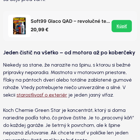
Soft99 Glaco QAD – revolučné tekuté stierače aktivované následným umytím
Kúpiť
20,99 €
Jeden čistič na všetko – od motora až po koberčeky
Niekedy sa stane, že narazíte na špinu, s ktorou si bežné
prípravky neporadia. Mastnota v motorovom priestore,
fľaky na pántoch dverí alebo totálne zablatené gumové
rohože. Vtedy potrebujete niečo univerzálne a silné. V
sekcii
starostlivosť o exteriér
je jeden jasný víťaz.
Koch Chemie Green Star je koncentrát, ktorý si doma
nariedite podľa toho, čo práve čistíte. Je to „pracovný kôň“
do každej garáže. Je šetrný k povrchom, ale k špine
nepozná zľutovanie. Ak chcete mať v poličke len jeden