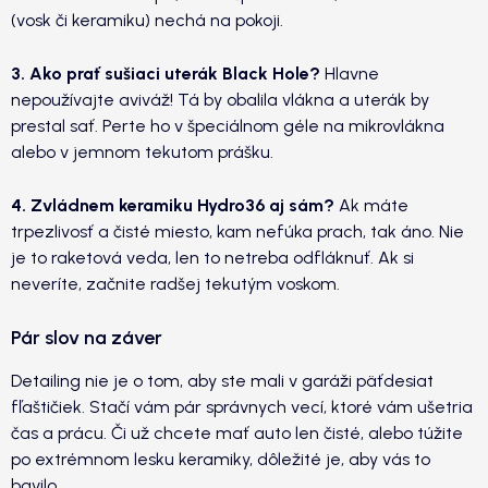
(vosk či keramiku) nechá na pokoji.
3. Ako prať sušiaci uterák Black Hole?
Hlavne
nepoužívajte aviváž! Tá by obalila vlákna a uterák by
prestal sať. Perte ho v špeciálnom géle na mikrovlákna
alebo v jemnom tekutom prášku.
4. Zvládnem keramiku Hydro36 aj sám?
Ak máte
trpezlivosť a čisté miesto, kam nefúka prach, tak áno. Nie
je to raketová veda, len to netreba odfláknuť. Ak si
neveríte, začnite radšej tekutým voskom.
Pár slov na záver
Detailing nie je o tom, aby ste mali v garáži päťdesiat
fľaštičiek. Stačí vám pár správnych vecí, ktoré vám ušetria
čas a prácu. Či už chcete mať auto len čisté, alebo túžite
po extrémnom lesku keramiky, dôležité je, aby vás to
bavilo.