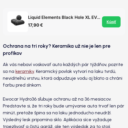
Liquid Elements Black Hole XL EVO - sušiaci uterák, 50x80cm, 1400GSM
Kúpiť
17,90 €
Ochrana na tri roky? Keramika už nie je len pre
profíkov
Ak vás nebaví voskovať auto každých pár týždňov, pozrite
sa na
keramiky
. Keramický povlak vytvorí na laku tvrdú,
neviditeľnú vrstvu, ktorá odpudzuje vodu aj blato a chráni
farbu pred slnkom.
Ewocar Hydro36 sľubuje ochranu až na 36 mesiacov.
Predstavte si, že tri roky bude umývanie auta trvať len pár
minút, pretože špina sa na laku jednoducho neudrží.
Výsledný lesk pripomína sklo. Aplikácia síce vyžaduje
trpezlivosť a čistú garáž, ale ten výsledok za to stojí.