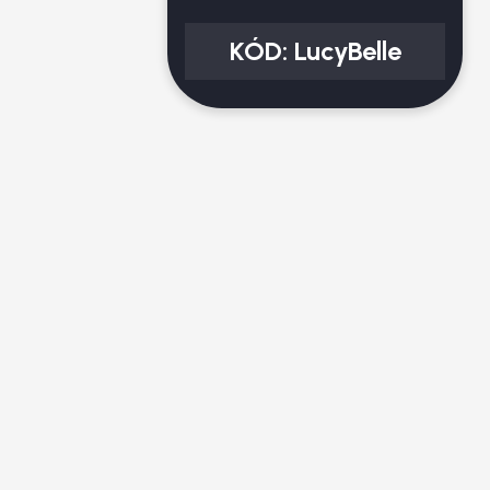
KÓD:
LucyBelle