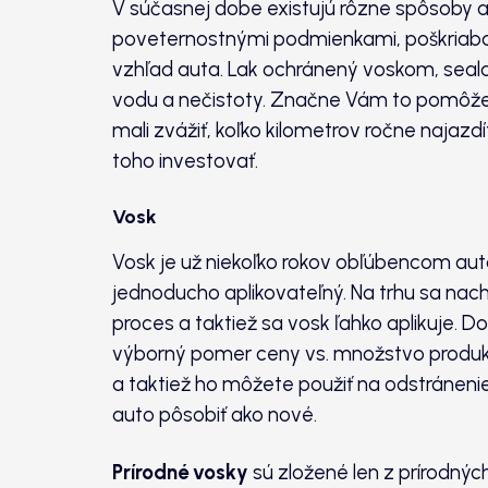
V súčasnej dobe existujú rôzne spôsoby ak
poveternostnými podmienkami, poškriaba
vzhľad auta. Lak ochránený voskom, seal
vodu a nečistoty. Značne Vám to pomôže p
mali zvážiť, koľko kilometrov ročne najazd
toho investovať.
Vosk
Vosk je už niekoľko rokov obľúbencom aut
jednoducho aplikovateľný. Na trhu sa nac
proces a taktiež sa vosk ľahko aplikuje. 
výborný pomer ceny vs. množstvo produk
a taktiež ho môžete použiť na odstráneni
auto pôsobiť ako nové.
Prírodné vosky
sú zložené len z prírodných