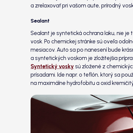
a zrelaxovať pri vašom aute, prírodný vo
Sealant
Sealant je syntetická ochrana laku, nie je
vosk. Po chemickej stránke sú oveľa odolne
mesiacov. Auto sa po nanesení bude krás
a syntetických voskom je zložitejšia prípr
Syntetický vosky
sú zložené z chemickýc
prísadami. Ide napr. o teflón, ktorý sa p
na maximálne hydrofobitu a oxid kremičit