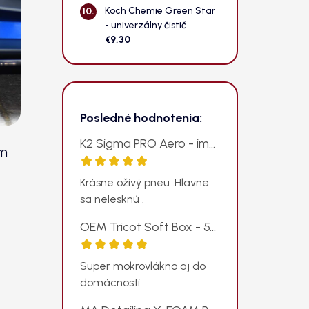
Koch Chemie Green Star
- univerzálny čistič
€9,30
Posledné hodnotenia:
K2 Sigma PRO Aero - impregnácia pneumatík v spreji
ám
Hodnotenie produktu je 5 z 5 hviezdičiek.
Krásne ožívý pneu .Hlavne
sa nelesknú .
OEM Tricot Soft Box - 50ks univerzálnych mikrovlákien v krabičke, 250gsm, 38x38cm, modrá
Hodnotenie produktu je 5 z 5 hviezdičiek.
Super mokrovlákno aj do
domácností.