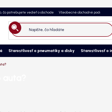
o, čo potrebujete vedieť o obchode
Všeobecné obchodné podmienky
Hľadať
ná
Starostlivosť o pneumatiky a disky
Starostlivosť o i
uta?
o auta?