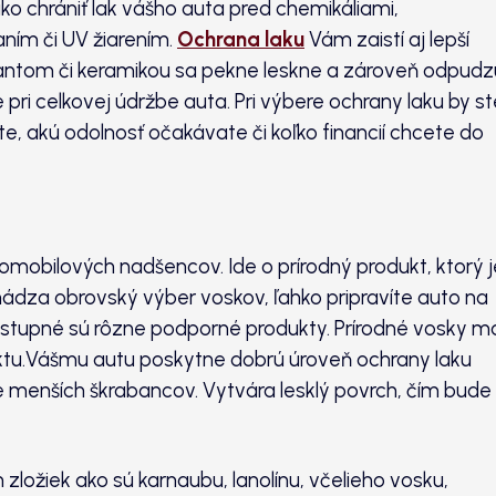
o chrániť lak vášho auta pred chemikáliami,
ním či UV žiarením.
Ochrana laku
Vám zaistí aj lepší
antom či keramikou sa pekne leskne a zároveň odpudz
ri celkovej údržbe auta. Pri výbere ochrany laku by st
íte, akú odolnosť očakávate či koľko financií chcete do
omobilových nadšencov. Ide o prírodný produkt, ktorý j
hádza obrovský výber voskov, ľahko pripravíte auto na
Dostupné sú rôzne podporné produkty. Prírodné vosky m
tu.Vášmu autu poskytne dobrú úroveň ochrany laku
e menších škrabancov. Vytvára lesklý povrch, čím bude
 zložiek ako sú karnaubu, lanolínu, včelieho vosku,