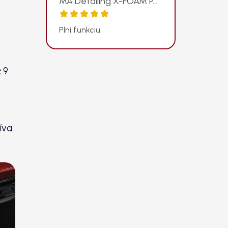
MA Detailing X-FOAM PAD - odolný penový aplikátor
Hodnotenie produktu je 5 z 5 hviezdičiek.
Plní funkciu.
 9
íva