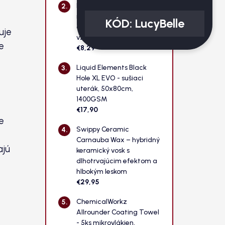
n
K2 Roton PRO -
e
mimoriadne účinný čistič
KÓD:
LucyBelle
l
diskov / odstraňovač
uje
vzdušnej hrdze z laku
e
€8,29
Liquid Elements Black
Hole XL EVO - sušiaci
uterák, 50x80cm,
1400GSM
€17,90
e
Swippy Ceramic
Carnauba Wax – hybridný
ajú
keramický vosk s
dlhotrvajúcim efektom a
hlbokým leskom
€29,95
ChemicalWorkz
Allrounder Coating Towel
- 5ks mikrovlákien,