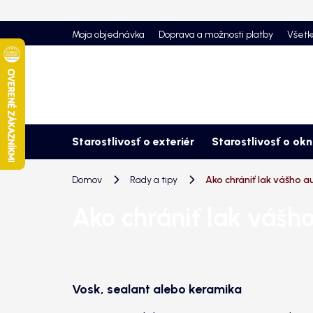
Prejsť
na
Moja objednávka
Doprava a možnosti platby
Všetk
obsah
Starostlivosť o exteriér
Starostlivosť o ok
Domov
Rady a tipy
Ako chrániť lak vášho a
Ako chrániť lak vášh
Vosk, sealant alebo keramika