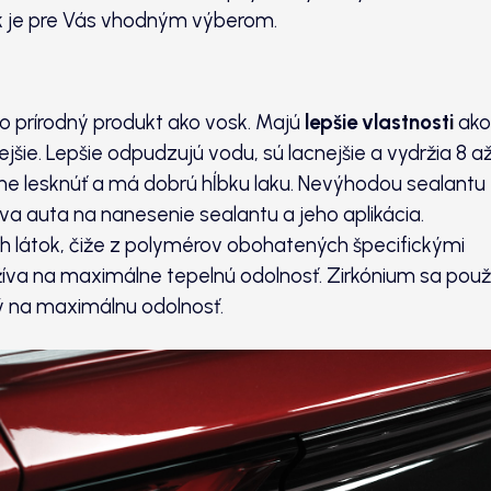
sk je pre Vás vhodným výberom.
 to prírodný produkt ako vosk. Majú
lepšie vlastnosti
ako
jšie. Lepšie odpudzujú vodu, sú lacnejšie a vydržia 8 až
ne lesknúť a má dobrú hĺbku laku. Nevýhodou sealantu
ava auta na nanesenie sealantu a jeho aplikácia.
h látok, čiže z polymérov obohatených špecifickými
oužíva na maximálne tepelnú odolnosť. Zirkónium sa použ
ý na maximálnu odolnosť.