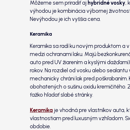
Môžeme sem priradiť aj
hybridné vosky
,
výhodou je kombinácia výbornej životnos
Nevýhodou je ich vyššia cena.
Keramika
Keramika sa radí ku novým produktom a v p
medzi ochranami laku. Majú bezkonkurenč
auto pred UV žiarením a kyslými dažďami),
rokov. Na rozdiel od vosku alebo sealantu
mechanicky chráni lak pred poškrabaním. 
obohatených o sušinu oxidu kremičitého. 
ťažko hľadať slabé stránky.
Keramika
je vhodná pre vlastníkov auta, k
vlastnostiam pred luxusným vzhľadom. Sia
obdobie.