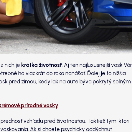
z nich je
krátka životnosť
. Aj ten najluxusnejší vosk V
trebné ho viackrát do roka nanášať. Ďalej je to nižšia
vosk pred zimou, kedy lak na aute býva pokrytý soľným
 krémové prírodné vosky
.
ú prednosť vzhľadu pred životnosťou. Taktiež tým, ktorí
 voskovania. Ak si chcete psychicky oddýchnuť