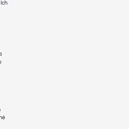
 Ich
a
o
m
mné