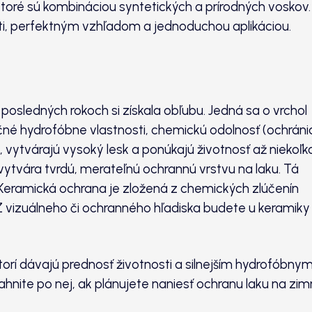
 ktoré sú kombináciou syntetických a prírodných voskov.
ti, perfektným vzhľadom a jednoduchou aplikáciou.
osledných rokoch si získala obľubu. Jedná sa o vrchol
né hydrofóbne vlastnosti, chemickú odolnosť (ochráni
 vytvárajú vysoký lesk a ponúkajú životnosť až niekoľk
 vytvára tvrdú, merateľnú ochrannú vrstvu na laku. Tá
Keramická ochrana je zložená z chemických zlúčenín
Z vizuálneho či ochranného hľadiska budete u keramiky
torí dávajú prednosť životnosti a silnejším hydrofóbny
hnite po nej, ak plánujete naniesť ochranu laku na zi