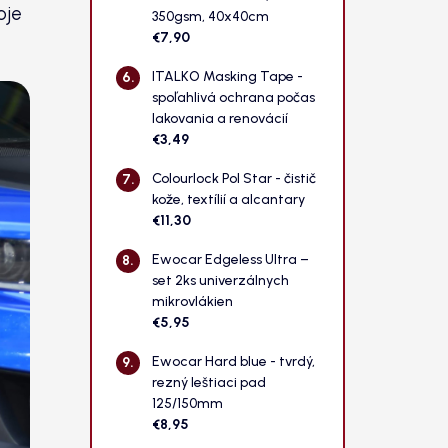
oje
350gsm, 40x40cm
€7,90
ITALKO Masking Tape -
spoľahlivá ochrana počas
lakovania a renovácií
€3,49
Colourlock Pol Star - čistič
kože, textílií a alcantary
€11,30
Ewocar Edgeless Ultra –
set 2ks univerzálnych
mikrovlákien
€5,95
Ewocar Hard blue - tvrdý,
rezný leštiaci pad
125/150mm
€8,95