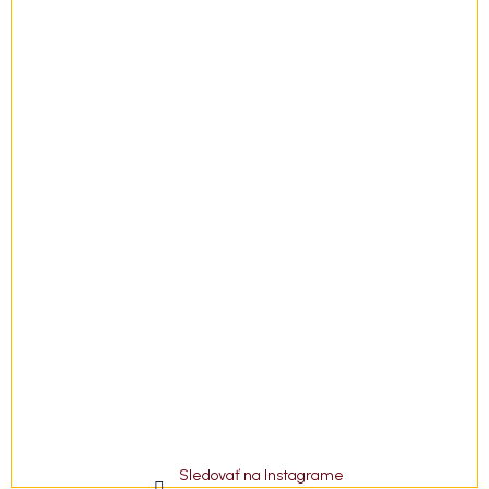
t
i
e
Sledovať na Instagrame