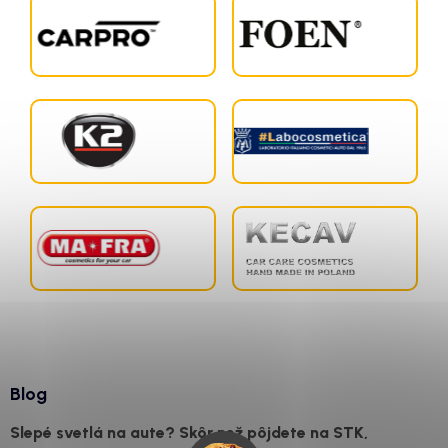
Blog
Slepé svetlá na aute? Skôr než pôjdete na STK,