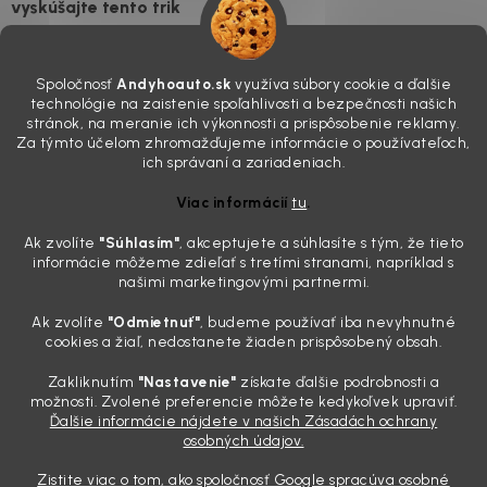
vyskúšajte tento trik
7.8.2026
Všimli ste si, že vaše auto vyzerá o päť rokov staršie, než v
Spoločnosť
Andyhoauto.sk
využíva súbory cookie a ďalšie
skutočnosti je? Často za to môžu práve „slepé“ svetlomety. Ten
technológie na zaistenie spoľahlivosti a bezpečnosti našich
mliečny, drsný povrch nie je len estetická vada. Keď slnko a soľ urobia
stránok, na meranie ich výkonnosti a prispôsobenie reklamy.
svoje, plexisklo začne svetlo rozptyľovať namiesto to...
Za týmto účelom zhromažďujeme informácie o používateľoch,
Zabudnite na handru. Ak chcete mať auto naozaj čisté,
ich správaní a zariadeniach.
potrebujete tento nástroj za pár eur
Viac informácií
tu
.
4.8.2026
Ak zvolíte
"Súhlasím
"
, akceptujete a súhlasíte s tým, že tieto
Poznáte ten moment. Vonku svieti slnko, vy sedíte v čerstvo
informácie môžeme zdieľať s tretími stranami, napríklad s
„upratanom“ aute, no pri pohľade na palubnú dosku vás ide poraziť. V
našimi marketingovými partnermi.
mriežkach ventilácie, okolo tlačidiel a v švíkoch sedačiek na vás stále
drzo pozerá prach. Handra ani vysávač tam jednodu...
Ak zvolíte
"Odmietnuť"
, budeme používať iba nevyhnutné
Detailing nemusí stáť výplatu: 5 kúskov autokozmetiky,
cookies a žiaľ, nedostanete žiaden prispôsobený obsah.
ktoré sa teraz reálne oplatia
Zakliknutím
"Nastavenie"
získate ďalšie podrobnosti a
31.7.2026
možnosti. Zvolené preferencie môžete kedykoľvek upraviť.
Ďalšie informácie nájdete v našich Zásadách ochrany
Sobotné ráno, káva v ruke a pred vami zaprášená kapota. Pre
osobných údajov.
niekoho nuda, pre nás najlepší relax. Lenže keď si v košíku spočítate
všetky tie fľaštičky, šampóny a utierky, výsledná suma vie poriadne
Zistite viac o tom, ako spoločnosť Google spracúva osobné