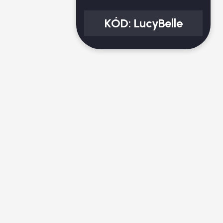
KÓD:
LucyBelle