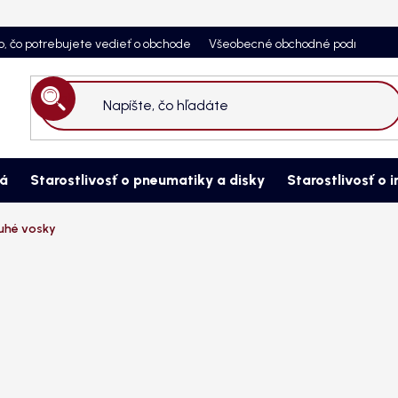
o, čo potrebujete vedieť o obchode
Všeobecné obchodné podmienky
Hľadať
ná
Starostlivosť o pneumatiky a disky
Starostlivosť o i
uhé vosky