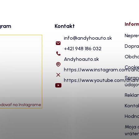
Infor
gram
Kontakt
Nepre
info
@
andyhoauto.sk
Dopra
+421 948 186 032
Obcho
Andyhoauto.sk
Cooki
https://www.instagram.com/an
Sprac
https://www.youtube.com/cha
údajo
Rekla
edovať na Instagrame
Konta
Hodno
Moja 
vráten