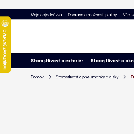
Prejsť
na
Moja objednávka
Doprava a možnosti platby
Všetk
obsah
Starostlivosť o exteriér
Starostlivosť o ok
Domov
Starostlivosť o pneumatiky a disky
T