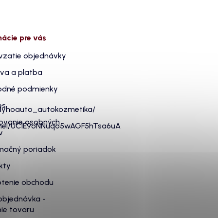
mácie pre vás
vzatie objednávky
va a platba
dné podmienky
es
dyhoauto_autokozmetika/
ovanie osobných
nnel/UC1E9oNNuqo5wAGF5hTsa6uA
v
mačný poriadok
kty
tenie obchodu
objednávka -
ie tovaru