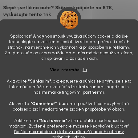
Slepé svetlá na aute? Skôr než pôjdete na STK,
vyskúšajte tento trik
7.8.2026
Všimli ste si, že vaše auto vyzerá o päť rokov staršie, než v
Spoločnosť
Andyhoauto.sk
využíva súbory cookie a ďalšie
skutočnosti je? Často za to môžu práve „slepé“ svetlomety. Ten
technológie na zaistenie spoľahlivosti a bezpečnosti našich
mliečny, drsný povrch nie je len estetická vada. Keď slnko a soľ urobia
stránok, na meranie ich výkonnosti a prispôsobenie reklamy.
svoje, plexisklo začne svetlo rozptyľovať namiesto to...
Za týmto účelom zhromažďujeme informácie o používateľoch,
Zabudnite na handru. Ak chcete mať auto naozaj čisté,
ich správaní a zariadeniach.
potrebujete tento nástroj za pár eur
Viac informácií
tu
.
4.8.2026
Ak zvolíte
"Súhlasím
"
, akceptujete a súhlasíte s tým, že tieto
Poznáte ten moment. Vonku svieti slnko, vy sedíte v čerstvo
informácie môžeme zdieľať s tretími stranami, napríklad s
„upratanom“ aute, no pri pohľade na palubnú dosku vás ide poraziť. V
našimi marketingovými partnermi.
mriežkach ventilácie, okolo tlačidiel a v švíkoch sedačiek na vás stále
drzo pozerá prach. Handra ani vysávač tam jednodu...
Ak zvolíte
"Odmietnuť"
, budeme používať iba nevyhnutné
Detailing nemusí stáť výplatu: 5 kúskov autokozmetiky,
cookies a žiaľ, nedostanete žiaden prispôsobený obsah.
ktoré sa teraz reálne oplatia
Zakliknutím
"Nastavenie"
získate ďalšie podrobnosti a
31.7.2026
možnosti. Zvolené preferencie môžete kedykoľvek upraviť.
Ďalšie informácie nájdete v našich Zásadách ochrany
Sobotné ráno, káva v ruke a pred vami zaprášená kapota. Pre
osobných údajov.