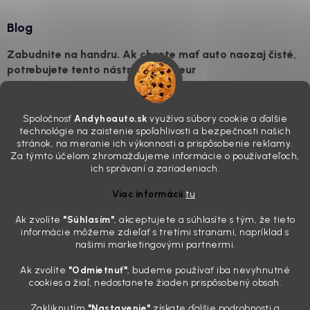
Blog
Zabudnite na handru. Ak chcete mať auto naozaj čisté,
potrebujete tento nástroj za pár eur
4.8.2026
Poznáte ten moment. Vonku svieti slnko, vy sedíte v čerstvo
Spoločnosť
Andyhoauto.sk
využíva súbory cookie a ďalšie
„upratanom“ aute, no pri pohľade na palubnú dosku vás ide poraziť. V
technológie na zaistenie spoľahlivosti a bezpečnosti našich
mriežkach ventilácie, okolo tlačidiel a v švíkoch sedačiek na vás stále
stránok, na meranie ich výkonnosti a prispôsobenie reklamy.
drzo pozerá prach. Handra ani vysávač tam jednodu...
Za týmto účelom zhromažďujeme informácie o používateľoch,
Detailing nemusí stáť výplatu: 5 kúskov autokozmetiky,
ich správaní a zariadeniach.
ktoré sa teraz reálne oplatia
Viac informácií
tu
.
31.7.2026
Ak zvolíte
"Súhlasím
"
, akceptujete a súhlasíte s tým, že tieto
Sobotné ráno, káva v ruke a pred vami zaprášená kapota. Pre
informácie môžeme zdieľať s tretími stranami, napríklad s
niekoho nuda, pre nás najlepší relax. Lenže keď si v košíku spočítate
našimi marketingovými partnermi.
všetky tie fľaštičky, šampóny a utierky, výsledná suma vie poriadne
pokaziť náladu. Dobrá správa je, že aj profi výbava ...
Ak zvolíte
"Odmietnuť"
, budeme používať iba nevyhnutné
Zabudnite na šmuhy: 7 overených vychytávok, ktoré z
cookies a žiaľ, nedostanete žiaden prispôsobený obsah.
vášho auta urobia magnet na pohľady
Zakliknutím
"Nastavenie"
získate ďalšie podrobnosti a