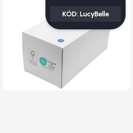
KÓD:
LucyBelle