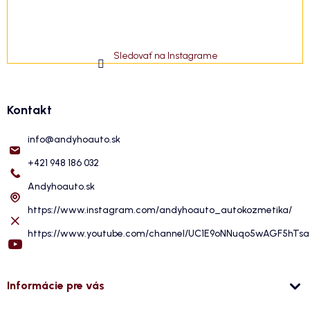
Sledovať na Instagrame
Kontakt
info
@
andyhoauto.sk
+421 948 186 032
Andyhoauto.sk
https://www.instagram.com/andyhoauto_autokozmetika/
https://www.youtube.com/channel/UC1E9oNNuqo5wAGF5hTs
Informácie pre vás