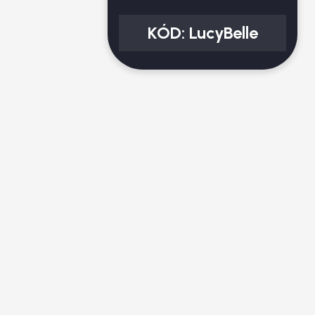
KÓD:
LucyBelle