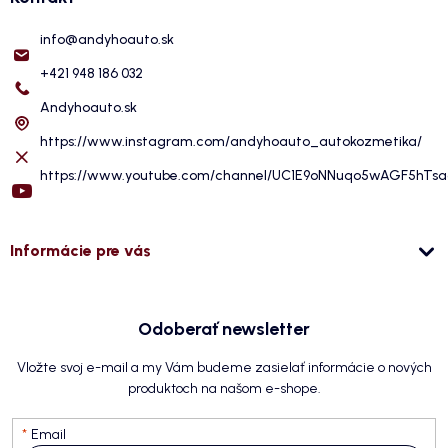
info
@
andyhoauto.sk
+421 948 186 032
Andyhoauto.sk
https://www.instagram.com/andyhoauto_autokozmetika/
https://www.youtube.com/channel/UC1E9oNNuqo5wAGF5hTs
Informácie pre vás
Odoberať newsletter
Vložte svoj e-mail a my Vám budeme zasielať informácie o nových
produktoch na našom e-shope.
Email