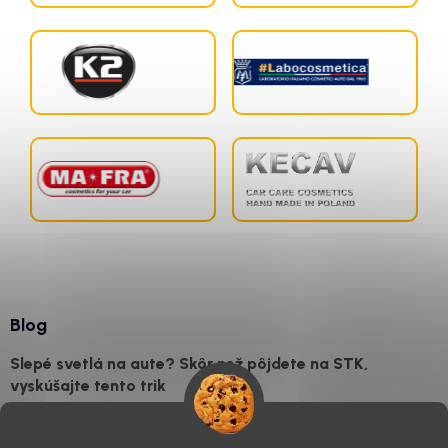
Blog
Slepé svetlá na aute? Skôr než pôjdete na STK,
vyskúšajte tento trik
7.8.2026
Všimli ste si, že vaše auto vyzerá o päť rokov staršie, než v