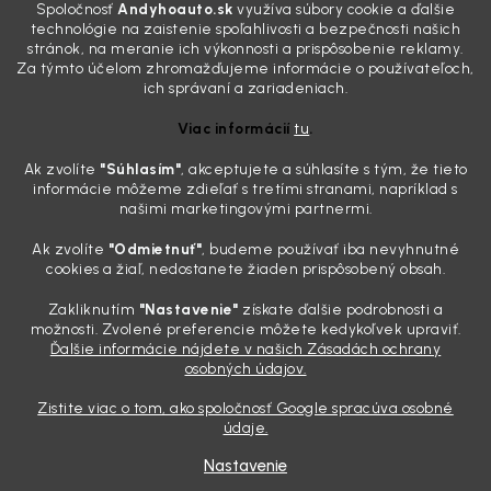
Spoločnosť
Andyhoauto.sk
využíva súbory cookie a ďalšie
skutočnosti je? Často za to môžu práve „slepé“ svetlomety. Ten
technológie na zaistenie spoľahlivosti a bezpečnosti našich
mliečny, drsný povrch nie je len estetická vada. Keď slnko a soľ urobia
stránok, na meranie ich výkonnosti a prispôsobenie reklamy.
svoje, plexisklo začne svetlo rozptyľovať namiesto to...
Za týmto účelom zhromažďujeme informácie o používateľoch,
Zabudnite na handru. Ak chcete mať auto naozaj čisté,
ich správaní a zariadeniach.
potrebujete tento nástroj za pár eur
Viac informácií
tu
.
4.8.2026
Ak zvolíte
"Súhlasím
"
, akceptujete a súhlasíte s tým, že tieto
Poznáte ten moment. Vonku svieti slnko, vy sedíte v čerstvo
informácie môžeme zdieľať s tretími stranami, napríklad s
„upratanom“ aute, no pri pohľade na palubnú dosku vás ide poraziť. V
našimi marketingovými partnermi.
mriežkach ventilácie, okolo tlačidiel a v švíkoch sedačiek na vás stále
drzo pozerá prach. Handra ani vysávač tam jednodu...
Ak zvolíte
"Odmietnuť"
, budeme používať iba nevyhnutné
Detailing nemusí stáť výplatu: 5 kúskov autokozmetiky,
cookies a žiaľ, nedostanete žiaden prispôsobený obsah.
ktoré sa teraz reálne oplatia
Zakliknutím
"Nastavenie"
získate ďalšie podrobnosti a
31.7.2026
možnosti. Zvolené preferencie môžete kedykoľvek upraviť.
Ďalšie informácie nájdete v našich Zásadách ochrany
Sobotné ráno, káva v ruke a pred vami zaprášená kapota. Pre
osobných údajov.
niekoho nuda, pre nás najlepší relax. Lenže keď si v košíku spočítate
všetky tie fľaštičky, šampóny a utierky, výsledná suma vie poriadne
Zistite viac o tom, ako spoločnosť Google spracúva osobné
pokaziť náladu. Dobrá správa je, že aj profi výbava ...
údaje.
Nastavenie