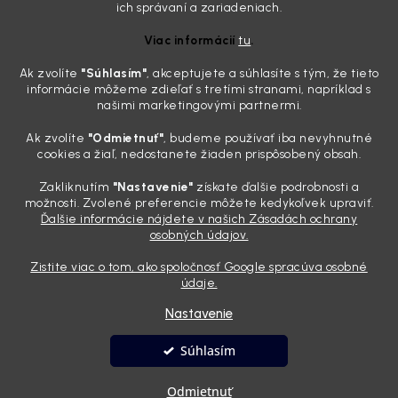
Detailing nemusí stáť výplatu: 5 kúskov autokozmetiky,
ich správaní a zariadeniach.
ktoré sa teraz reálne oplatia
Viac informácií
tu
.
31.7.2026
Ak zvolíte
"Súhlasím
"
, akceptujete a súhlasíte s tým, že tieto
Sobotné ráno, káva v ruke a pred vami zaprášená kapota. Pre
informácie môžeme zdieľať s tretími stranami, napríklad s
niekoho nuda, pre nás najlepší relax. Lenže keď si v košíku spočítate
našimi marketingovými partnermi.
všetky tie fľaštičky, šampóny a utierky, výsledná suma vie poriadne
pokaziť náladu. Dobrá správa je, že aj profi výbava ...
Ak zvolíte
"Odmietnuť"
, budeme používať iba nevyhnutné
Zabudnite na šmuhy: 7 overených vychytávok, ktoré z
cookies a žiaľ, nedostanete žiaden prispôsobený obsah.
vášho auta urobia magnet na pohľady
Zakliknutím
"Nastavenie"
získate ďalšie podrobnosti a
28.7.2026
možnosti. Zvolené preferencie môžete kedykoľvek upraviť.
Ďalšie informácie nájdete v našich Zásadách ochrany
Poznáte ten pocit. Sobota ráno, slnko sa oprie do laku a vy namiesto
osobných údajov.
radosti vidíte len šedý povlak, zaschnuté kvapky a kolesá čierne od
brzdového prachu. Pre niekoho je to len stroj na presun z bodu A do
Zistite viac o tom, ako spoločnosť Google spracúva osobné
bodu B, ale pre nás je to vizitka. Nič nepoka...
údaje.
Nastavenie
Vytvoril Shoptet
Súhlasím
Copyright 2026
Andyhoauto
. Všetky práva vyhradené.
Upraviť
Odmietnuť
nastavenie cookies