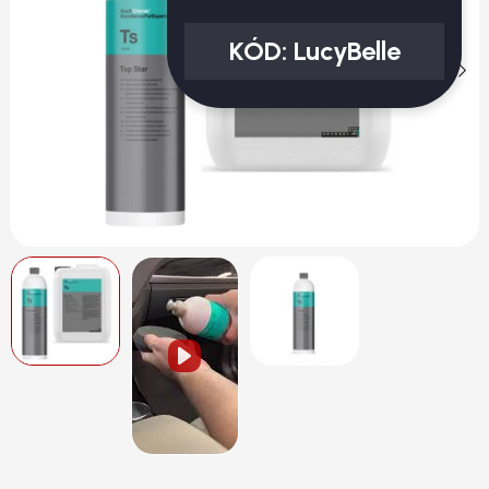
KÓD:
LucyBelle