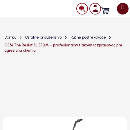
Prejsť
na
Nákupný
obsah
košík
Domov
Ostatné príslušenstvo
Ručné postrekovače
OEM The Resist 8L EPDM – profesionálny tlakový rozprašovač pre
agresívnu chémiu