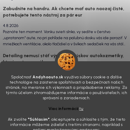
Zabudnite na handru. Ak chcete mať auto naozaj čisté,
potrebujete tento nástroj za pár eur
4.8.2026
Poznáte ten moment. Vonku svieti slnko, vy sedíte v čerstvo
„upratanom“ aute, no pri pohľade na palubnú dosku vás ide poraziť. V
mriežkach ventilácie, okolo tlačidiel a v švíkoch sedačiek na vás stále
drzo pozerá prach. Handra ani vysávač tam jednodu...
Detailing nemusí stáť výplatu: 5 kúskov autokozmetiky,
ktoré sa teraz reálne oplatia
31.7.2026
Spoločnosť
Andyhoauto.sk
využíva súbory cookie a ďalšie
Sobotné ráno, káva v ruke a pred vami zaprášená kapota. Pre
technológie na zaistenie spoľahlivosti a bezpečnosti našich
niekoho nuda, pre nás najlepší relax. Lenže keď si v košíku spočítate
stránok, na meranie ich výkonnosti a prispôsobenie reklamy. Za
všetky tie fľaštičky, šampóny a utierky, výsledná suma vie poriadne
týmto účelom zhromažďujeme informácie o používateľoch, ich
pokaziť náladu. Dobrá správa je, že aj profi výbava ...
správaní a zariadeniach.
Zabudnite na šmuhy: 7 overených vychytávok, ktoré z
Viac informácií
tu
.
vášho auta urobia magnet na pohľady
Ak zvolíte
"Súhlasím
"
, akceptujete a súhlasíte s tým, že tieto
28.7.2026
informácie môžeme zdieľať s tretími stranami, napríklad s
Poznáte ten pocit. Sobota ráno, slnko sa oprie do laku a vy namiesto
našimi marketingovými partnermi.