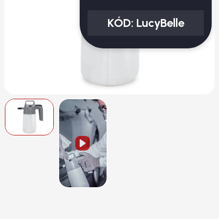
KÓD:
LucyBelle