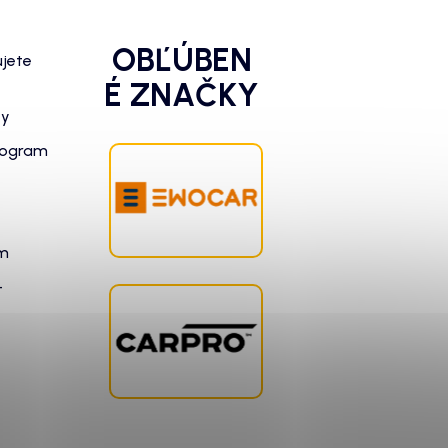
OBĽÚBEN
ujete
É ZNAČKY
zy
rogram
am
-