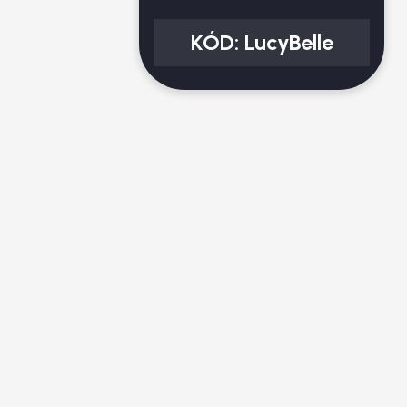
KÓD:
LucyBelle