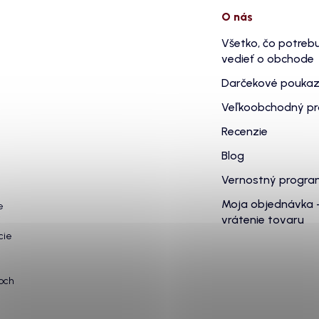
O nás
Všetko, čo potreb
vedieť o obchode
Darčekové pouka
Veľkoobchodný p
Recenzie
Blog
Vernostný progr
Moja objednávka 
e
vrátenie tovaru
cie
och