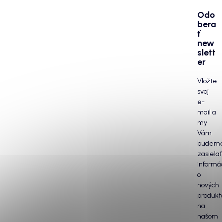
Odo
bera
ť
new
slett
er
Vložte
svoj
e-
mail a
my
Vám
budem
zasielať
informá
o
nových
produkt
na
našom