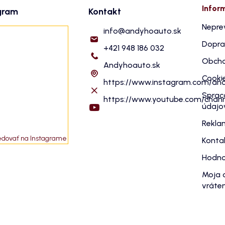
Infor
gram
Kontakt
Nepre
info
@
andyhoauto.sk
Dopra
+421 948 186 032
Obcho
Andyhoauto.sk
Cooki
https://www.instagram.com/an
Sprac
https://www.youtube.com/cha
údajo
Rekla
edovať na Instagrame
Konta
Hodno
Moja 
vráten