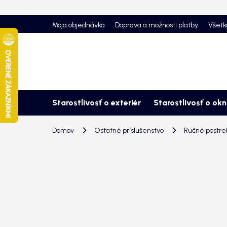
Prejsť
na
Moja objednávka
Doprava a možnosti platby
Všetk
obsah
Starostlivosť o exteriér
Starostlivosť o ok
Domov
Ostatné príslušenstvo
Ručné postre