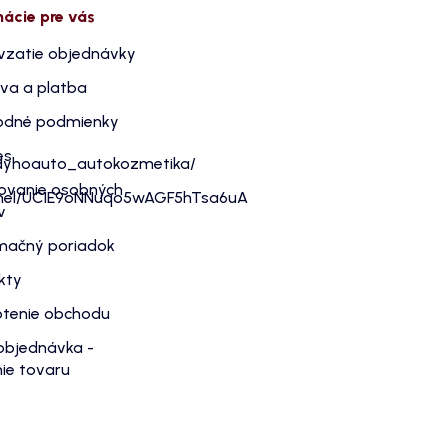
mácie pre vás
vzatie objednávky
va a platba
dné podmienky
es
dyhoauto_autokozmetika/
ovanie osobných
nnel/UC1E9oNNuqo5wAGF5hTsa6uA
v
mačný poriadok
kty
tenie obchodu
objednávka -
ie tovaru