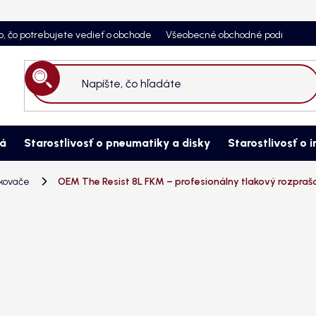
o, čo potrebujete vedieť o obchode
Všeobecné obchodné podmienky
Hľadať
ná
Starostlivosť o pneumatiky a disky
Starostlivosť o i
kovače
OEM The Resist 8L FKM – profesionálny tlakový rozpraš