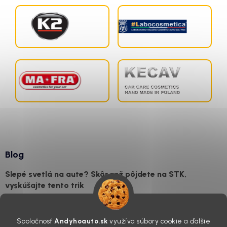
Blog
Slepé svetlá na aute? Skôr než pôjdete na STK,
vyskúšajte tento trik
7.8.2026
Všimli ste si, že vaše auto vyzerá o päť rokov staršie, než v
Spoločnosť
Andyhoauto.sk
využíva súbory cookie a ďalšie
skutočnosti je? Často za to môžu práve „slepé“ svetlomety. Ten