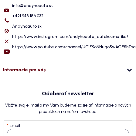
info
@
andyhoauto.sk
+421 948 186 032
Andyhoauto.sk
https://www.instagram.com/andyhoauto_autokozmetika/
https://www.youtube.com/channel/UC1E9oNNuqo5wAGF5hTs
Informácie pre vás
Odoberať newsletter
Vložte svoj e-mail a my Vám budeme zasielať informácie o nových
produktoch na našom e-shope.
Email