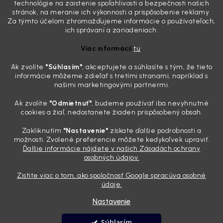
technológie na zaistenie spoľahlivosti a bezpečnosti našich
mliečny, drsný povrch nie je len estetická vada. Keď slnko a soľ urobia
stránok, na meranie ich výkonnosti a prispôsobenie reklamy.
svoje, plexisklo začne svetlo rozptyľovať namiesto to...
Za týmto účelom zhromažďujeme informácie o používateľoch,
Zabudnite na handru. Ak chcete mať auto naozaj čisté,
ich správaní a zariadeniach.
potrebujete tento nástroj za pár eur
Viac informácií
tu
.
4.8.2026
Ak zvolíte
"Súhlasím
"
, akceptujete a súhlasíte s tým, že tieto
Poznáte ten moment. Vonku svieti slnko, vy sedíte v čerstvo
informácie môžeme zdieľať s tretími stranami, napríklad s
„upratanom“ aute, no pri pohľade na palubnú dosku vás ide poraziť. V
našimi marketingovými partnermi.
mriežkach ventilácie, okolo tlačidiel a v švíkoch sedačiek na vás stále
drzo pozerá prach. Handra ani vysávač tam jednodu...
Ak zvolíte
"Odmietnuť"
, budeme používať iba nevyhnutné
Detailing nemusí stáť výplatu: 5 kúskov autokozmetiky,
cookies a žiaľ, nedostanete žiaden prispôsobený obsah.
ktoré sa teraz reálne oplatia
Zakliknutím
"Nastavenie"
získate ďalšie podrobnosti a
31.7.2026
možnosti. Zvolené preferencie môžete kedykoľvek upraviť.
Ďalšie informácie nájdete v našich Zásadách ochrany
Sobotné ráno, káva v ruke a pred vami zaprášená kapota. Pre
osobných údajov.
niekoho nuda, pre nás najlepší relax. Lenže keď si v košíku spočítate
všetky tie fľaštičky, šampóny a utierky, výsledná suma vie poriadne
Zistite viac o tom, ako spoločnosť Google spracúva osobné
pokaziť náladu. Dobrá správa je, že aj profi výbava ...
údaje.
Nastavenie
Vytvoril Shoptet
Súhlasím