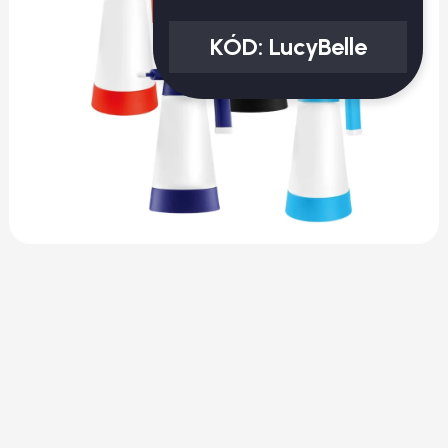
KÓD:
LucyBelle