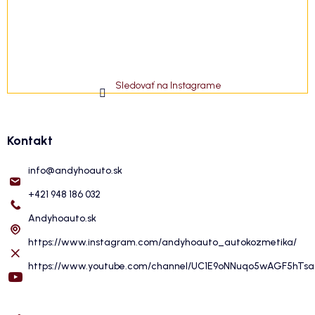
Sledovať na Instagrame
Kontakt
info
@
andyhoauto.sk
+421 948 186 032
Andyhoauto.sk
https://www.instagram.com/andyhoauto_autokozmetika/
https://www.youtube.com/channel/UC1E9oNNuqo5wAGF5hTs