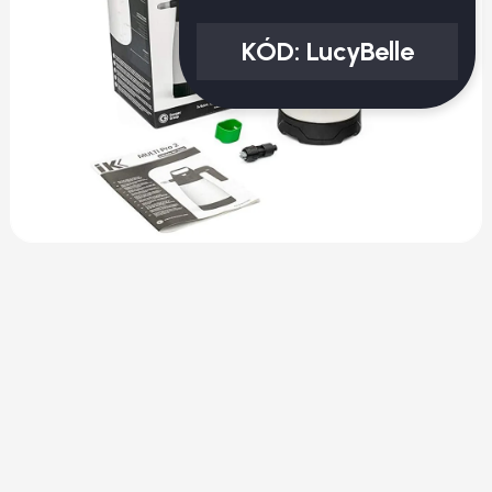
KÓD:
LucyBelle