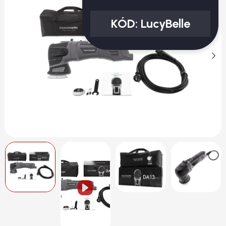
KÓD:
LucyBelle