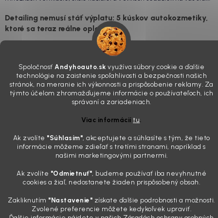
drzo pozerá prach. Handra ani vysávač tam jednodu...
Detailing nemusí stáť výplatu: 5 kúskov autokozmetiky,
ktoré sa teraz reálne oplatia
31.7.2026
Sobotné ráno, káva v ruke a pred vami zaprášená kapota. Pre
niekoho nuda, pre nás najlepší relax. Lenže keď si v košíku spočítate
Spoločnosť
Andyhoauto.sk
využíva súbory cookie a ďalšie
technológie na zaistenie spoľahlivosti a bezpečnosti našich
všetky tie fľaštičky, šampóny a utierky, výsledná suma vie poriadne
stránok, na meranie ich výkonnosti a prispôsobenie reklamy. Za
pokaziť náladu. Dobrá správa je, že aj profi výbava ...
týmto účelom zhromažďujeme informácie o používateľoch, ich
Zabudnite na šmuhy: 7 overených vychytávok, ktoré z
správaní a zariadeniach.
vášho auta urobia magnet na pohľady
Viac informácií
tu
.
28.7.2026
Poznáte ten pocit. Sobota ráno, slnko sa oprie do laku a vy namiesto
Ak zvolíte
"Súhlasím
"
, akceptujete a súhlasíte s tým, že tieto
radosti vidíte len šedý povlak, zaschnuté kvapky a kolesá čierne od
informácie môžeme zdieľať s tretími stranami, napríklad s
našimi marketingovými partnermi.
brzdového prachu. Pre niekoho je to len stroj na presun z bodu A do
bodu B, ale pre nás je to vizitka. Nič nepoka...
Ak zvolíte
"Odmietnuť"
, budeme používať iba nevyhnutné
cookies a žiaľ, nedostanete žiaden prispôsobený obsah.
Zakliknutím
"Nastavenie"
získate ďalšie podrobnosti a možnosti.
Vytvoril Shoptet
Zvolené preferencie môžete kedykoľvek upraviť.
Ďalšie informácie nájdete v našich Zásadách ochrany osobných