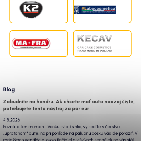
Blog
Zabudnite na handru. Ak chcete mať auto naozaj čisté,
potrebujete tento nástroj za pár eur
4.8.2026
Poznáte ten moment. Vonku svieti slnko, vy sedíte v čerstvo
„upratanom“ aute, no pri pohľade na palubnú dosku vás ide poraziť. V
mriežkach ventilácie, okolo tlačidiel a v švíkoch sedačiek na vás stále