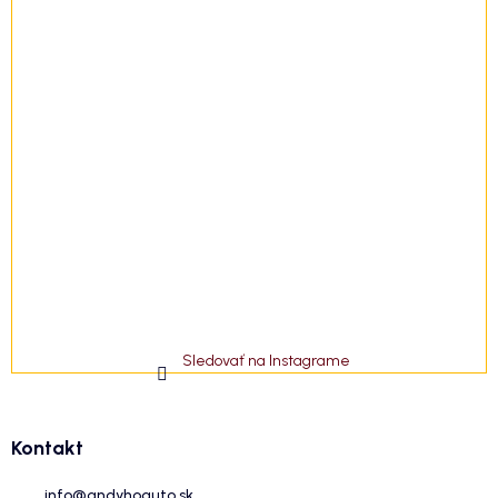
Sledovať na Instagrame
Kontakt
info
@
andyhoauto.sk