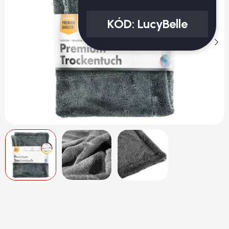
KÓD:
LucyBelle