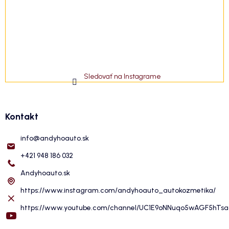
Sledovať na Instagrame
Kontakt
info
@
andyhoauto.sk
+421 948 186 032
Andyhoauto.sk
https://www.instagram.com/andyhoauto_autokozmetika/
https://www.youtube.com/channel/UC1E9oNNuqo5wAGF5hTs