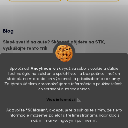
Blog
Slepé svetlá na aute? Skôr než pôjdete na STK,
vyskúšajte tento trik
7.8.2026
Všimli ste si, že vaše auto vyzerá o päť rokov staršie, než v
Spoločnosť
Andyhoauto.sk
využíva súbory cookie a ďalšie
skutočnosti je? Často za to môžu práve „slepé“ svetlomety. Ten
technológie na zaistenie spoľahlivosti a bezpečnosti našich
mliečny, drsný povrch nie je len estetická vada. Keď slnko a soľ urobia
stránok, na meranie ich výkonnosti a prispôsobenie reklamy.
svoje, plexisklo začne svetlo rozptyľovať namiesto to...
Za týmto účelom zhromažďujeme informácie o používateľoch,
Zabudnite na handru. Ak chcete mať auto naozaj čisté,
ich správaní a zariadeniach.
potrebujete tento nástroj za pár eur
Viac informácií
tu
.
4.8.2026
Ak zvolíte
"Súhlasím
"
, akceptujete a súhlasíte s tým, že tieto
Poznáte ten moment. Vonku svieti slnko, vy sedíte v čerstvo
informácie môžeme zdieľať s tretími stranami, napríklad s
„upratanom“ aute, no pri pohľade na palubnú dosku vás ide poraziť. V
našimi marketingovými partnermi.
mriežkach ventilácie, okolo tlačidiel a v švíkoch sedačiek na vás stále