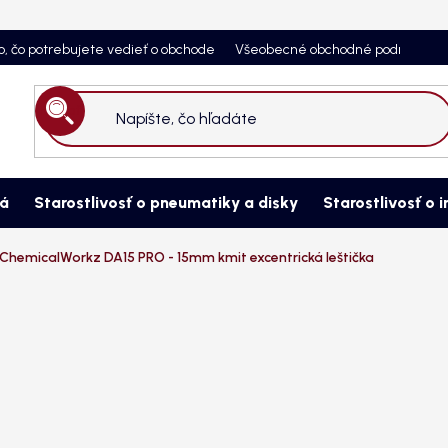
o, čo potrebujete vedieť o obchode
Všeobecné obchodné podmienky
Hľadať
ná
Starostlivosť o pneumatiky a disky
Starostlivosť o i
ChemicalWorkz DA15 PRO - 15mm kmit excentrická leštička