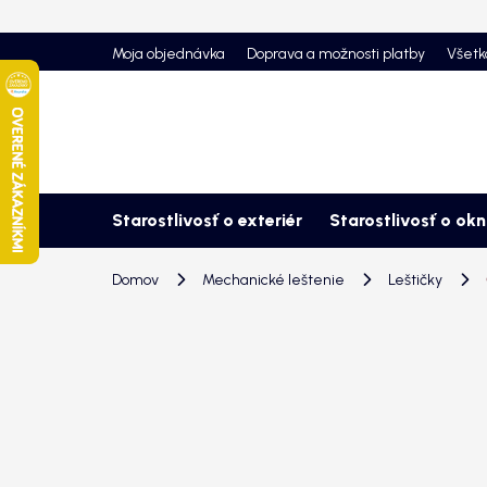
Prejsť
na
Moja objednávka
Doprava a možnosti platby
Všetk
obsah
Starostlivosť o exteriér
Starostlivosť o ok
Domov
Mechanické leštenie
Leštičky