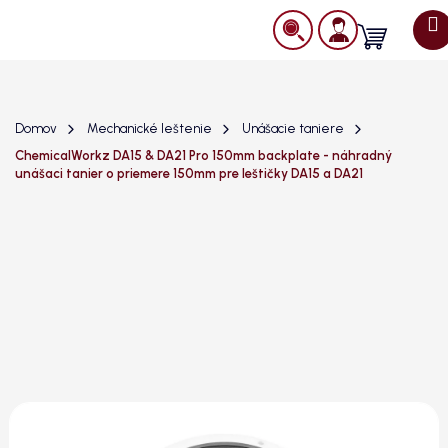
Prejsť
na
Nákupný
obsah
košík
Domov
Mechanické leštenie
Unášacie taniere
ChemicalWorkz DA15 & DA21 Pro 150mm backplate - náhradný
unášaci tanier o priemere 150mm pre leštičky DA15 a DA21