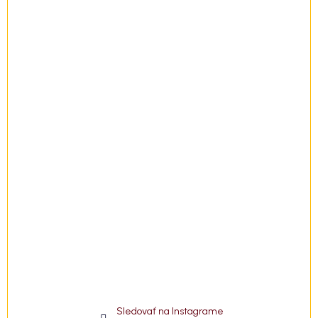
t
i
e
Sledovať na Instagrame