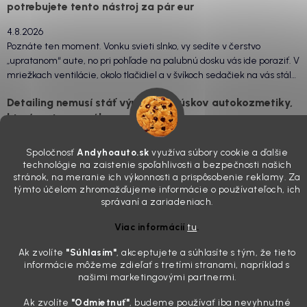
potrebujete tento nástroj za pár eur
4.8.2026
Poznáte ten moment. Vonku svieti slnko, vy sedíte v čerstvo
„upratanom“ aute, no pri pohľade na palubnú dosku vás ide poraziť. V
mriežkach ventilácie, okolo tlačidiel a v švíkoch sedačiek na vás stále
drzo pozerá prach. Handra ani vysávač tam jednodu...
Detailing nemusí stáť výplatu: 5 kúskov autokozmetiky,
ktoré sa teraz reálne oplatia
31.7.2026
Spoločnosť
Andyhoauto.sk
využíva súbory cookie a ďalšie
Sobotné ráno, káva v ruke a pred vami zaprášená kapota. Pre
technológie na zaistenie spoľahlivosti a bezpečnosti našich
niekoho nuda, pre nás najlepší relax. Lenže keď si v košíku spočítate
stránok, na meranie ich výkonnosti a prispôsobenie reklamy. Za
všetky tie fľaštičky, šampóny a utierky, výsledná suma vie poriadne
týmto účelom zhromažďujeme informácie o používateľoch, ich
pokaziť náladu. Dobrá správa je, že aj profi výbava ...
správaní a zariadeniach.
Zabudnite na šmuhy: 7 overených vychytávok, ktoré z
Viac informácií
tu
.
vášho auta urobia magnet na pohľady
Ak zvolíte
"Súhlasím
"
, akceptujete a súhlasíte s tým, že tieto
28.7.2026
informácie môžeme zdieľať s tretími stranami, napríklad s
Poznáte ten pocit. Sobota ráno, slnko sa oprie do laku a vy namiesto
našimi marketingovými partnermi.
radosti vidíte len šedý povlak, zaschnuté kvapky a kolesá čierne od
brzdového prachu. Pre niekoho je to len stroj na presun z bodu A do
Ak zvolíte
"Odmietnuť"
, budeme používať iba nevyhnutné