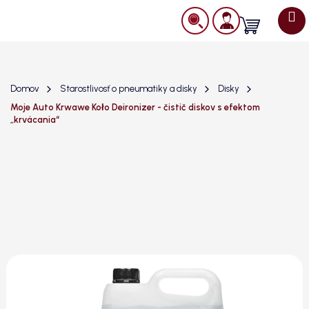
Prejsť
na
Nákupný
obsah
košík
Domov
Starostlivosť o pneumatiky a disky
Disky
Moje Auto Krwawe Koło Deironizer - čistič diskov s efektom
„krvácania“