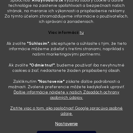
Spoločnosť
Andyhoauto.sk
využíva súbory cookie a ďalšie
skutočnosti je? Často za to môžu práve „slepé“ svetlomety. Ten
technológie na zaistenie spoľahlivosti a bezpečnosti našich
mliečny, drsný povrch nie je len estetická vada. Keď slnko a soľ urobia
stránok, na meranie ich výkonnosti a prispôsobenie reklamy.
svoje, plexisklo začne svetlo rozptyľovať namiesto to...
Za týmto účelom zhromažďujeme informácie o používateľoch,
Zabudnite na handru. Ak chcete mať auto naozaj čisté,
ich správaní a zariadeniach.
potrebujete tento nástroj za pár eur
Viac informácií
tu
.
4.8.2026
Ak zvolíte
"Súhlasím
"
, akceptujete a súhlasíte s tým, že tieto
Poznáte ten moment. Vonku svieti slnko, vy sedíte v čerstvo
informácie môžeme zdieľať s tretími stranami, napríklad s
„upratanom“ aute, no pri pohľade na palubnú dosku vás ide poraziť. V
našimi marketingovými partnermi.
mriežkach ventilácie, okolo tlačidiel a v švíkoch sedačiek na vás stále
drzo pozerá prach. Handra ani vysávač tam jednodu...
Ak zvolíte
"Odmietnuť"
, budeme používať iba nevyhnutné
Detailing nemusí stáť výplatu: 5 kúskov autokozmetiky,
cookies a žiaľ, nedostanete žiaden prispôsobený obsah.
ktoré sa teraz reálne oplatia
Zakliknutím
"Nastavenie"
získate ďalšie podrobnosti a
31.7.2026
možnosti. Zvolené preferencie môžete kedykoľvek upraviť.
Ďalšie informácie nájdete v našich Zásadách ochrany
Sobotné ráno, káva v ruke a pred vami zaprášená kapota. Pre
osobných údajov.
niekoho nuda, pre nás najlepší relax. Lenže keď si v košíku spočítate
všetky tie fľaštičky, šampóny a utierky, výsledná suma vie poriadne
Zistite viac o tom, ako spoločnosť Google spracúva osobné
pokaziť náladu. Dobrá správa je, že aj profi výbava ...
údaje.
Nastavenie
Vytvoril Shoptet