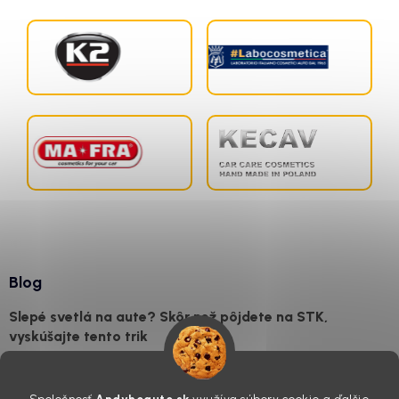
Blog
Slepé svetlá na aute? Skôr než pôjdete na STK,
vyskúšajte tento trik
7.8.2026
Všimli ste si, že vaše auto vyzerá o päť rokov staršie, než v