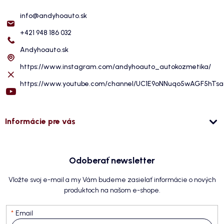
info
@
andyhoauto.sk
+421 948 186 032
Andyhoauto.sk
https://www.instagram.com/andyhoauto_autokozmetika/
https://www.youtube.com/channel/UC1E9oNNuqo5wAGF5hTs
Informácie pre vás
Odoberať newsletter
Vložte svoj e-mail a my Vám budeme zasielať informácie o nových
produktoch na našom e-shope.
Email