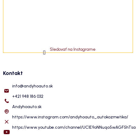
Sledovať na Instagrame
Kontakt
info
@
andyhoauto.sk
+421 948 186 032
Andyhoauto.sk
https://www.instagram.com/andyhoauto_autokozmetika/
https://www.youtube.com/channel/UC1E9oNNuqo5wAGF5hTs