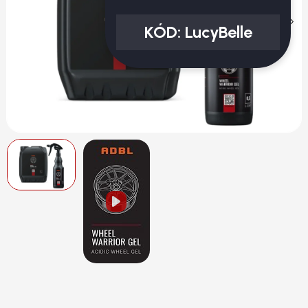
KÓD:
LucyBelle