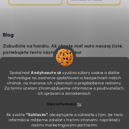
Blog
Zabudnite na handru. Ak chcete mať auto naozaj čisté,
potrebujete tento nástroj za pár eur
4.8.2026
Poznáte ten moment. Vonku svieti slnko, vy sedíte v čerstvo
Spoločnosť
Andyhoauto.sk
využíva súbory cookie a ďalšie
„upratanom“ aute, no pri pohľade na palubnú dosku vás ide poraziť. V
technológie na zaistenie spoľahlivosti a bezpečnosti našich
mriežkach ventilácie, okolo tlačidiel a v švíkoch sedačiek na vás stále
stránok, na meranie ich výkonnosti a prispôsobenie reklamy.
drzo pozerá prach. Handra ani vysávač tam jednodu...
Za týmto účelom zhromažďujeme informácie o používateľoch,
Detailing nemusí stáť výplatu: 5 kúskov autokozmetiky,
ich správaní a zariadeniach.
ktoré sa teraz reálne oplatia
Viac informácií
tu
.
31.7.2026
Ak zvolíte
"Súhlasím
"
, akceptujete a súhlasíte s tým, že tieto
Sobotné ráno, káva v ruke a pred vami zaprášená kapota. Pre
informácie môžeme zdieľať s tretími stranami, napríklad s
niekoho nuda, pre nás najlepší relax. Lenže keď si v košíku spočítate
našimi marketingovými partnermi.
všetky tie fľaštičky, šampóny a utierky, výsledná suma vie poriadne