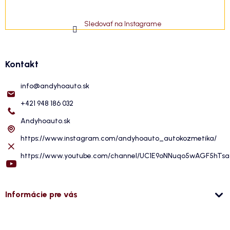
Sledovať na Instagrame
Kontakt
info
@
andyhoauto.sk
+421 948 186 032
Andyhoauto.sk
https://www.instagram.com/andyhoauto_autokozmetika/
https://www.youtube.com/channel/UC1E9oNNuqo5wAGF5hTs
Informácie pre vás