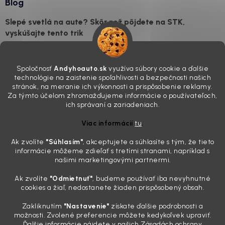
Blog
Slepé svetlá na aute? Skôr než pôjdete na STK,
vyskúšajte tento trik
7.8.2026
Všimli ste si, že vaše auto vyzerá o päť rokov staršie, než v
Spoločnosť
Andyhoauto.sk
využíva súbory cookie a ďalšie
skutočnosti je? Často za to môžu práve „slepé“ svetlomety. Ten
technológie na zaistenie spoľahlivosti a bezpečnosti našich
mliečny, drsný povrch nie je len estetická vada. Keď slnko a soľ urobia
stránok, na meranie ich výkonnosti a prispôsobenie reklamy.
svoje, plexisklo začne svetlo rozptyľovať namiesto to...
Za týmto účelom zhromažďujeme informácie o používateľoch,
Zabudnite na handru. Ak chcete mať auto naozaj čisté,
ich správaní a zariadeniach.
potrebujete tento nástroj za pár eur
Viac informácií
tu
.
4.8.2026
Ak zvolíte
"Súhlasím
"
, akceptujete a súhlasíte s tým, že tieto
Poznáte ten moment. Vonku svieti slnko, vy sedíte v čerstvo
informácie môžeme zdieľať s tretími stranami, napríklad s
„upratanom“ aute, no pri pohľade na palubnú dosku vás ide poraziť. V
našimi marketingovými partnermi.
mriežkach ventilácie, okolo tlačidiel a v švíkoch sedačiek na vás stále
drzo pozerá prach. Handra ani vysávač tam jednodu...
Ak zvolíte
"Odmietnuť"
, budeme používať iba nevyhnutné
Detailing nemusí stáť výplatu: 5 kúskov autokozmetiky,
cookies a žiaľ, nedostanete žiaden prispôsobený obsah.
ktoré sa teraz reálne oplatia
Zakliknutím
"Nastavenie"
získate ďalšie podrobnosti a
31.7.2026
možnosti. Zvolené preferencie môžete kedykoľvek upraviť.
Ďalšie informácie nájdete v našich Zásadách ochrany
Sobotné ráno, káva v ruke a pred vami zaprášená kapota. Pre