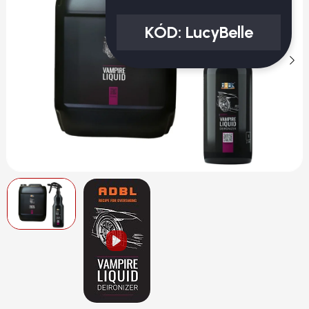
KÓD:
LucyBelle