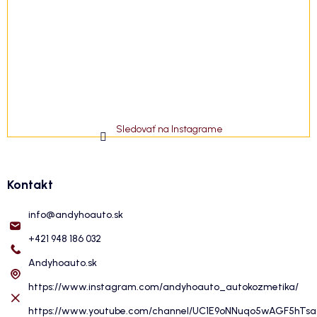
Sledovať na Instagrame
Kontakt
info
@
andyhoauto.sk
+421 948 186 032
Andyhoauto.sk
https://www.instagram.com/andyhoauto_autokozmetika/
https://www.youtube.com/channel/UC1E9oNNuqo5wAGF5hTs