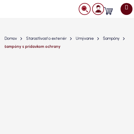
Prejsť
na
Nákupný
obsah
košík
Domov
Starostlivosť o exteriér
Umývanie
Šampóny
šampóny s prídavkom ochrany