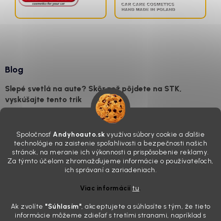
Blog
Slepé svetlá na aute? Skôr než pôjdete na STK,
vyskúšajte tento trik
7.8.2026
Všimli ste si, že vaše auto vyzerá o päť rokov staršie, než v
Spoločnosť
Andyhoauto.sk
využíva súbory cookie a ďalšie
skutočnosti je? Často za to môžu práve „slepé“ svetlomety. Ten
technológie na zaistenie spoľahlivosti a bezpečnosti našich
mliečny, drsný povrch nie je len estetická vada. Keď slnko a soľ urobia
stránok, na meranie ich výkonnosti a prispôsobenie reklamy.
svoje, plexisklo začne svetlo rozptyľovať namiesto to...
Za týmto účelom zhromažďujeme informácie o používateľoch,
Zabudnite na handru. Ak chcete mať auto naozaj čisté,
ich správaní a zariadeniach.
potrebujete tento nástroj za pár eur
Viac informácií
tu
.
4.8.2026
Ak zvolíte
"Súhlasím
"
, akceptujete a súhlasíte s tým, že tieto
Poznáte ten moment. Vonku svieti slnko, vy sedíte v čerstvo
informácie môžeme zdieľať s tretími stranami, napríklad s
„upratanom“ aute, no pri pohľade na palubnú dosku vás ide poraziť. V