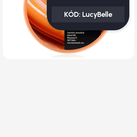
KÓD:
LucyBelle