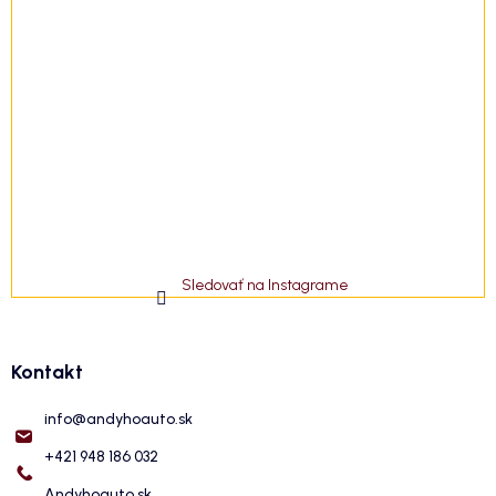
Sledovať na Instagrame
Kontakt
info
@
andyhoauto.sk
+421 948 186 032
Andyhoauto.sk