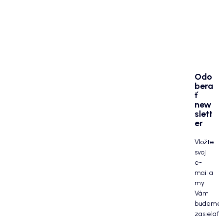
Odo
bera
ť
new
slett
er
Vložte
svoj
e-
mail a
my
Vám
budem
zasielať