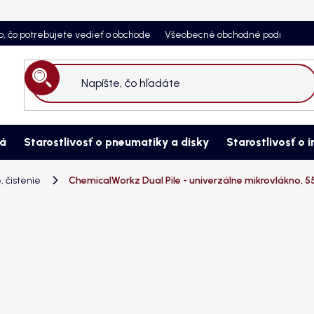
o, čo potrebujete vedieť o obchode
Všeobecné obchodné podmienky
Hľadať
ná
Starostlivosť o pneumatiky a disky
Starostlivosť o i
, čistenie
ChemicalWorkz Dual Pile - univerzálne mikrovlákno,