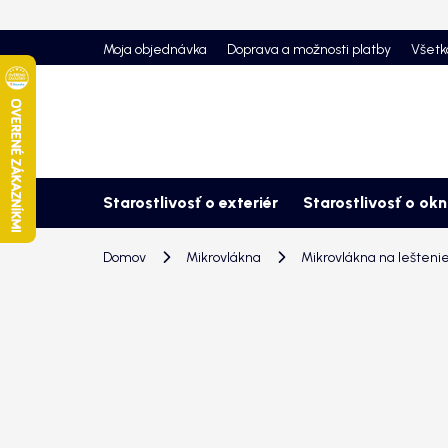
Prejsť
na
Moja objednávka
Doprava a možnosti platby
Všetk
obsah
Starostlivosť o exteriér
Starostlivosť o ok
Domov
Mikrovlákna
Mikrovlákna na leštenie