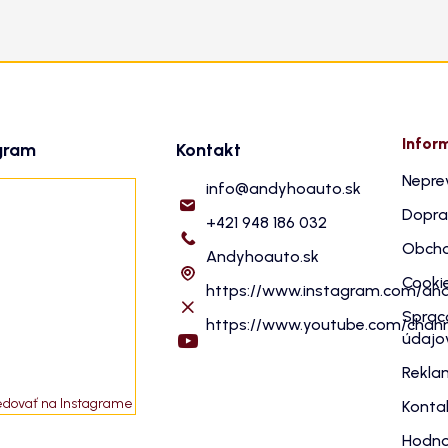
Infor
gram
Kontakt
Nepre
info
@
andyhoauto.sk
Dopra
+421 948 186 032
Obcho
Andyhoauto.sk
Cooki
https://www.instagram.com/an
Sprac
https://www.youtube.com/cha
údajo
Rekla
edovať na Instagrame
Konta
Hodno