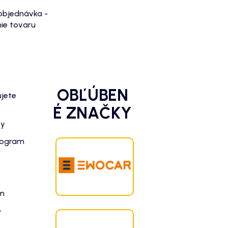
objednávka -
ie tovaru
OBĽÚBEN
ujete
É ZNAČKY
zy
rogram
am
-