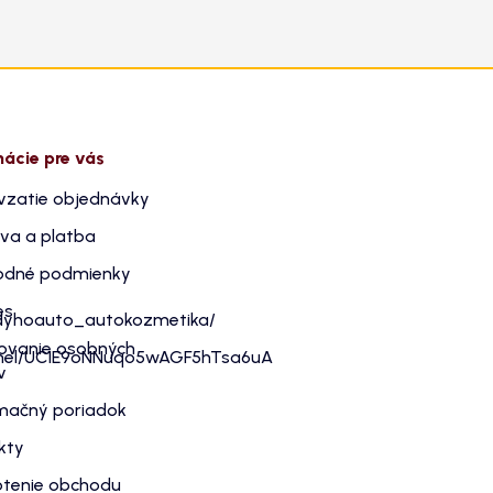
mácie pre vás
vzatie objednávky
va a platba
dné podmienky
es
dyhoauto_autokozmetika/
ovanie osobných
nnel/UC1E9oNNuqo5wAGF5hTsa6uA
v
mačný poriadok
kty
tenie obchodu