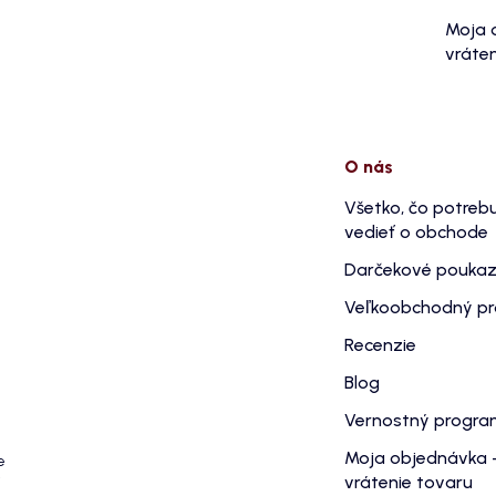
Moja 
vráten
O nás
Všetko, čo potreb
vedieť o obchode
Darčekové pouka
Veľkoobchodný p
Recenzie
Blog
Vernostný progr
Moja objednávka 
e
vrátenie tovaru