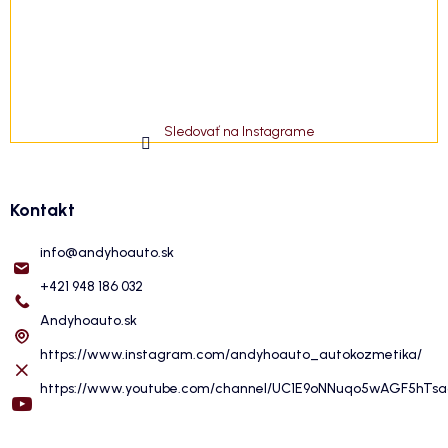
Sledovať na Instagrame
Kontakt
info
@
andyhoauto.sk
+421 948 186 032
Andyhoauto.sk
https://www.instagram.com/andyhoauto_autokozmetika/
https://www.youtube.com/channel/UC1E9oNNuqo5wAGF5hTs