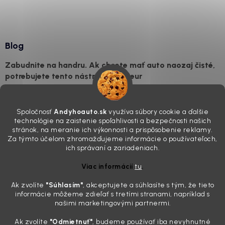
Blog
Zabudnite na handru. Ak chcete mať auto naozaj čisté,
potrebujete tento nástroj za pár eur
4.8.2026
Poznáte ten moment. Vonku svieti slnko, vy sedíte v čerstvo
Spoločnosť
Andyhoauto.sk
využíva súbory cookie a ďalšie
„upratanom“ aute, no pri pohľade na palubnú dosku vás ide poraziť. V
technológie na zaistenie spoľahlivosti a bezpečnosti našich
mriežkach ventilácie, okolo tlačidiel a v švíkoch sedačiek na vás stále
stránok, na meranie ich výkonnosti a prispôsobenie reklamy.
drzo pozerá prach. Handra ani vysávač tam jednodu...
Za týmto účelom zhromažďujeme informácie o používateľoch,
Detailing nemusí stáť výplatu: 5 kúskov autokozmetiky,
ich správaní a zariadeniach.
ktoré sa teraz reálne oplatia
Viac informácií
tu
.
31.7.2026
Ak zvolíte
"Súhlasím
"
, akceptujete a súhlasíte s tým, že tieto
Sobotné ráno, káva v ruke a pred vami zaprášená kapota. Pre
informácie môžeme zdieľať s tretími stranami, napríklad s
niekoho nuda, pre nás najlepší relax. Lenže keď si v košíku spočítate
našimi marketingovými partnermi.
všetky tie fľaštičky, šampóny a utierky, výsledná suma vie poriadne
pokaziť náladu. Dobrá správa je, že aj profi výbava ...
Ak zvolíte
"Odmietnuť"
, budeme používať iba nevyhnutné